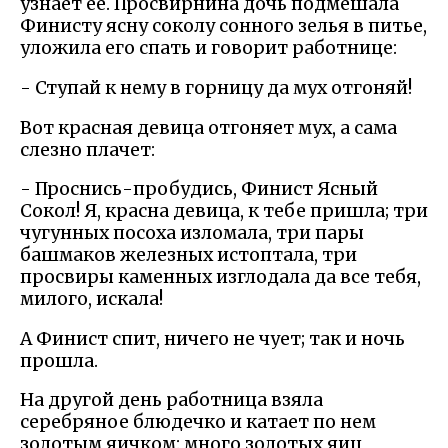
узнает ее. Просвирнина дочь подмешала
Финисту ясну соколу сонного зелья в питье,
уложила его спать и говорит работнице:
- Ступай к нему в горницу да мух отгоняй!
Вот красная девица отгоняет мух, а сама
слезно плачет:
- Проснись-пробудись, Финист Ясный
Сокол! Я, красна девица, к тебе пришла; три
чугунных посоха изломала, три пары
башмаков железных истоптала, три
просвиры каменных изглодала да все тебя,
милого, искала!
А Финист спит, ничего не чует; так и ночь
прошла.
На другой день работница взяла
серебряное блюдечко и катает по нем
золотым яичком: много золотых яиц