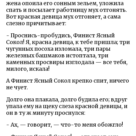
жена опоила его сонным зельем, уложила
спать и посылает работницу мух отгонять.
Вот красная девица мух отгоняет, а сама
слезно причитывает:
- Проснись-пробудись, Финист Ясный
Сокол! Я, красна девица, к тебе пришла; три
чугунных посоха изломала, три пары
железных башмаков истоптала, три
каменных просвиры изглодала — все тебя,
милого, искала!
А Финист Ясный Сокол крепко спит, ничего
не чует.
Долго она плакала, долго будила его; вдруг
упала ему на щеку слеза красной девицы, и
он в ту ж минуту проснулся:
- Ах, — говорит, — что-то меня обожгло!