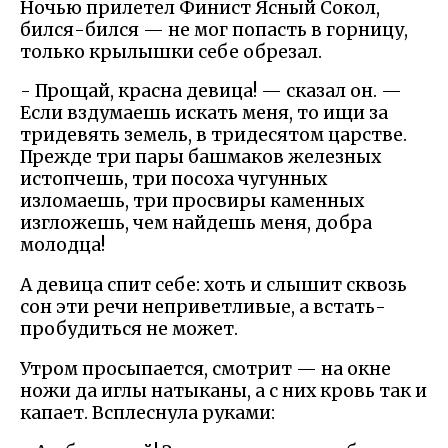
Ночью прилетел Финист Ясный Сокол,
бился-бился — не мог попасть в горницу,
только крылышки себе обрезал.
- Прощай, красна девица! — сказал он. —
Если вздумаешь искать меня, то ищи за
тридевять земель, в тридесятом царстве.
Прежде три пары башмаков железных
истопчешь, три посоха чугунных
изломаешь, три просвиры каменных
изгложешь, чем найдешь меня, добра
молодца!
А девица спит себе: хоть и слышит сквозь
сон эти речи неприветливые, а встать-
пробудиться не может.
Утром просыпается, смотрит — на окне
ножи да иглы натыканы, а с них кровь так и
капает. Всплеснула руками: