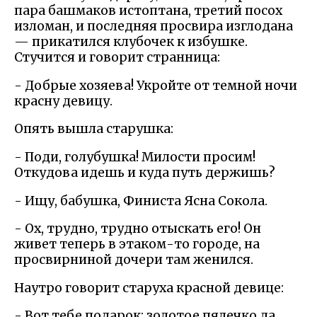
пара башмаков истоптана, третий посох
изломан, и последняя просвира изглодана
— прикатился клубочек к избушке.
Стучится и говорит странница:
- Добрые хозяева! Укройте от темной ночи
красну девицу.
Опять вышла старушка:
- Поди, голубушка! Милости просим!
Откудова идешь и куда путь держишь?
- Ищу, бабушка, Финиста Ясна Сокола.
- Ох, трудно, трудно отыскать его! Он
живет теперь в этаком-то городе, на
просвирниной дочери там женился.
Наутро говорит старуха красной девице:
- Вот тебе подарок: золотое пялечко да