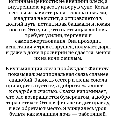
истинные ценности: не внешний блеск, а
внутреннюю красоту и веру в чудо. Когда
сестры из зависти ранят сокола ножами,
младшая не мстит, а отправляется в
долгий путь, истаптывая башмаки и ломая
посохи. Это учит, что настоящая любовь
требует усилий, терпения и
самопожертвования. Она проходит
испытания у трех старушек, получает дары
и даже в доме просвирни не сдается, меняя
их на ночи с милым.
В кульминации слеза пробуждает Финиста,
показывая: эмоциональная связь сильнее
снадобий. Зависть сестер и жены сокола
приводит к пустоте, а доброта младшей —
к свадьбе и счастью. Сказка напоминает,
что зло возвращается бумерангом, а добро
торжествует. Отец в финале видит правду,
и все обретают место. Я вижу здесь урок:
будьте как младшая дочь — работящей,