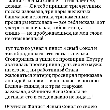
- Финист Ясный Сокол! — отвечает ему
девица. — Я к тебе пришла; три чугунных
посоха изломала, три пары железных
башмаков истоптала, три каменных
просвиры изглодала — все тебя искала! Вот
уж третью ночь над тобою стою, а ты
спишь — не пробуждаешься, на мои слова
не отзываешься!
Тут только узнал Финист Ясный Сокол и
так обрадовался, что сказать нельзя.
Сговорились и ушли от просвирни. Поутру
хватилась просвирнина дочь своего мужа:
ни его нет, ни работницы! Стала
жаловаться матери; просвирня приказала
лошадей заложить и погналась в погоню.
Ездила-ездила, и к трем старухам
заезжала, а Финиста Ясна Сокола не
догнала: его и следов давно не видать!
Очутился Финист Ясный Сокол со своею