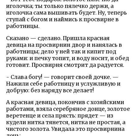
иголочка; ты только пялечко держи, а
иголочка сама вышивать будет. Ну, теперь
ступай с богом и наймись к просвирне в
работницы.
Сказано — сделано. Пришла красная
девица на просвирнин двор и нанялась в
работницы; дело у ней так и кипит под
руками: и печку топит, и воду носит, и обед
готовит. Просвирня смотрит да радуется.
- Слава богу! — говорит своей дочке. —
Нажили себе работницу и услужливую и
добрую: без наряду все делает!
А красная девица, покончив с хозяйскими
работами, взяла серебряное донце, золотое
веретенце и села прясть: прядет — из
кудели нитка тянется, нитка не простая, а
чистого золота. Увидала это просвирнина
дочь: