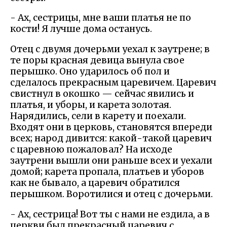
- Ах, сестрицы, мне ваши платья не по
кости! Я лучше дома останусь.
Отец с двумя дочерьми уехал к заутрене; в
те поры красная девица вынула свое
перышко. Оно ударилось об пол и
сделалось прекрасным царевичем. Царевич
свистнул в окошко — сейчас явились и
платья, и уборы, и карета золотая.
Нарядились, сели в карету и поехали.
Входят они в церковь, становятся впереди
всех; народ дивится: какой-такой царевич
с царевною пожаловал? На исходе
заутрени вышли они раньше всех и уехали
домой; карета пропала, платьев и уборов
как не бывало, а царевич обратился
перышком. Воротилися и отец с дочерьми.
- Ах, сестрица! Вот ты с нами не ездила, а в
церкви был прекрасный царевич с