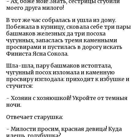
- Ах, боже мой! Знать, сестрицы сгубили
моего друга милого!
В тот же час собралась и ушла из дому.
Побежала в кузницу, сковала себе три пары
башмаков железных да три посоха
чугунных, запаслась тремя каменными
просвирами и пустилась в дорогу искать
Финиста Ясна Сокола.
Шла-шла, пару башмаков истоптала,
чугунный посох изломала и каменную
просвиру изглодала: приходит к избушке и
стучится:
- Хозяин с хозяюшкой! Укройте от темныя
ночи.
Отвечает старушка:
- Милости просим, красная девица! Куда
идешь, голубушка?