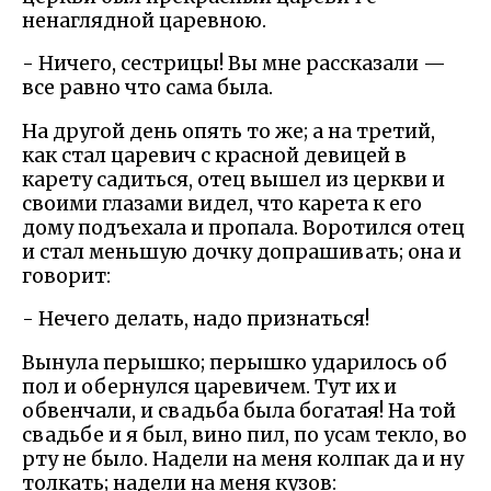
ненаглядной царевною.
- Ничего, сестрицы! Вы мне рассказали —
все равно что сама была.
На другой день опять то же; а на третий,
как стал царевич с красной девицей в
карету садиться, отец вышел из церкви и
своими глазами видел, что карета к его
дому подъехала и пропала. Воротился отец
и стал меньшую дочку допрашивать; она и
говорит:
- Нечего делать, надо признаться!
Вынула перышко; перышко ударилось об
пол и обернулся царевичем. Тут их и
обвенчали, и свадьба была богатая! На той
свадьбе и я был, вино пил, по усам текло, во
рту не было. Надели на меня колпак да и ну
толкать; надели на меня кузов: