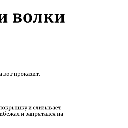
и волки
а кот проказит.
а покрышку и слизывает
рибежал и запрятался на