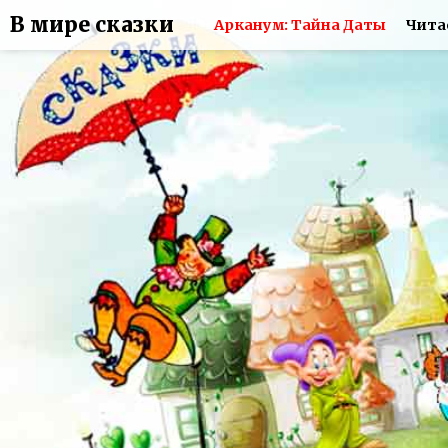
В мире сказки
Арканум: Тайна Даты
Чита