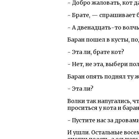
- Добро жаловать, кот д
- Брате, — спрашивает б
- А двенадцать-то волчь
Баран пошел в кусты, п
- Эта ли, брате кот?
- Нет, не эта, выбери по
Баран опять поднял ту ж
- Эта ли?
Волки так напугались, ч
проситься у кота и баран
- Пустите нас за дровам
И ушли. Остальные восем