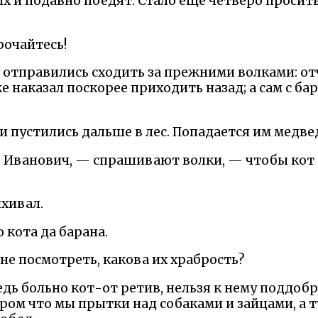
ых и подавно поедят. Стало еще четверо просить
рочайтесь!
 отправились сходить за прежними волками: от
е наказал поскорее приходить назад; а сам с ба
 и пустились дальше в лес. Попадается им медв
о Иванович, — спрашивают волки, — чтобы кот 
ыхивал.
 кота да барана.
мне посмотреть, какова их храбрость?
едь больно кот-от ретив, нельзя к нему поддобр
аром что мы прытки над собаками и зайцами, а т