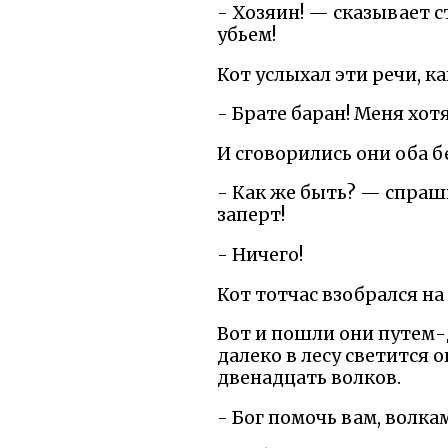
- Хозяин! — сказывает ст
убьем!
Кот услыхал эти речи, ка
- Брате баран! Меня хотя
И сговорились они оба б
- Как же быть? — спраши
заперт!
- Ничего!
Кот тотчас взобрался на
Вот и пошли они путем-
далеко в лесу светится о
двенадцать волков.
- Бог помочь вам, волкам