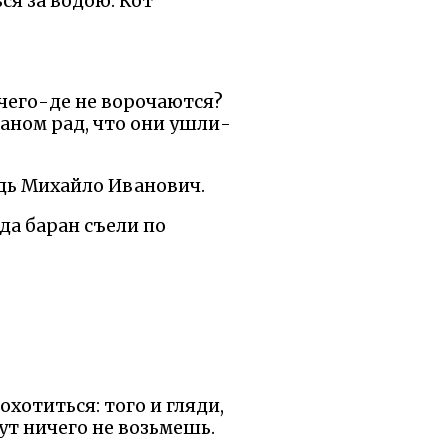
ся за водою. Кот
чего-де не ворочаются?
раном рад, что они ушли-
едь Михайло Иванович.
да баран съели по
охотиться: того и гляди,
ут ничего не возьмешь.