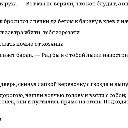
аруха. — Вот мы не верили, что кот блудит, а он
к бросится с печки да бегом к барану в хлев и н
т завтра убити, тебя зарезати.
ежать ночью от хозяина.
вает баран. — Рад бы я с тобой лыжи навострит
 дверь, скинул лапкой веревочку с гвоздя и выпу
дорогою, нашли волчью голову и взяли с собой;
гонек, они и пустились прямо на огонь. Подходя
!