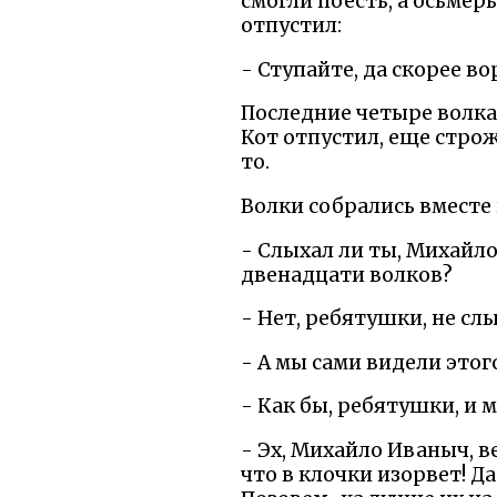
смогли поесть, а осьмер
отпустил:
- Ступайте, да скорее во
Последние четыре волка
Кот отпустил, еще строж
то.
Волки собрались вместе
- Слыхал ли ты, Михайл
двенадцати волков?
- Нет, ребятушки, не сл
- А мы сами видели этого
- Как бы, ребятушки, и 
- Эх, Михайло Иваныч, в
что в клочки изорвет! Д