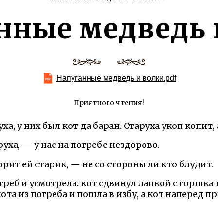
нные медведь 
Напуганные медведь и волки.pdf
Приятного чтения!
ха, у них был кот да баран. Старуха укоп копит, 
руха, — у нас на погребе нездорово.
орит ей старик, — не со стороны ли кто блудит.
греб и усмотрела: кот сдвинул лапкой с горшк
кота из погреба и пошла в избу, а кот наперед п