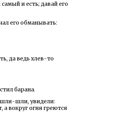
 самый и есть; давай его
ачал его обманывать:
ь, да ведь хлев-то
стил барана.
 шли-шли, увидели:
т, а вокруг огня греются