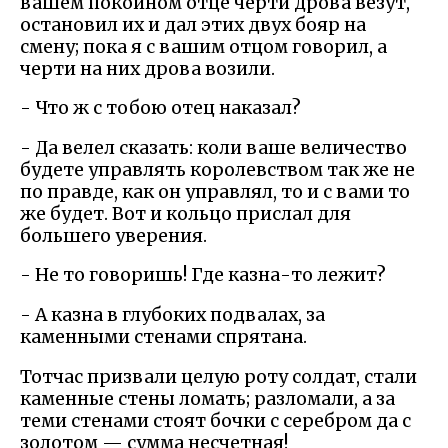
вашем покойном отце черти дрова везут,
остановил их и дал этих двух бояр на
смену; пока я с вашим отцом говорил, а
черти на них дрова возили.
- Что ж с тобою отец наказал?
- Да велел сказать: коли ваше величество
будете управлять королевством так же не
по правде, как он управлял, то и с вами то
же будет. Вот и кольцо прислал для
большего уверения.
- Не то говоришь! Где казна-то лежит?
- А казна в глубоких подвалах, за
каменными стенами спрятана.
Тотчас призвали целую роту солдат, стали
каменные стены ломать; разломали, а за
теми стенами стоят бочки с серебром да с
золотом — сумма несчетная!