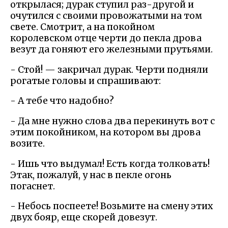
открылася; дурак ступил раз-другой и
очутился с своими провожатыми на том
свете. Смотрит, а на покойном
королевском отце черти до пекла дрова
везут да гоняют его железными прутьями.
- Стой! — закричал дурак. Черти подняли
рогатые головы и спрашивают:
- А тебе что надобно?
- Да мне нужно слова два перекинуть вот с
этим покойником, на котором вы дрова
возите.
- Ишь что выдумал! Есть когда толковать!
Этак, пожалуй, у нас в пекле огонь
погаснет.
- Небось поспеете! Возьмите на смену этих
двух бояр, еще скорей довезут.