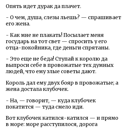
Опять идет дурак да плачет.
- О чем, душа, слезы льешь? — спрашивает
его жена.
- Как мне не плакать! Посылает меня
государь на тот свет — спросить у его
отца-покойника, где деньги спрятаны.
- Это еще не беда! Ступай к королю да
выпроси себе в провожатые тех думных
людей, что ему злые советы дают.
Король дал ему двух бояр в провожатые; а
жена достала клубочек.
- На, — говорит, — куда клубочек
покатится — туда смело иди.
Вот клубочек катился-катился — и прямо
в море: море расступилося, дорога