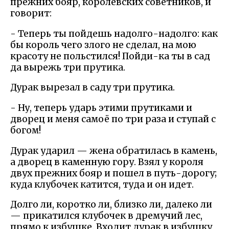
прежних бояр, королевских советников, и
говорит:
- Теперь ты пойдешь надолго-надолго: как
бы король чего злого не сделал, на мою
красоту не польстился! Пойди-ка ты в сад
да вырежь три прутика.
Дурак вырезал в саду три прутика.
- Ну, теперь ударь этими прутиками и
дворец и меня самоё по три раза и ступай с
богом!
Дурак ударил — жена обратилась в камень,
а дворец в каменную гору. Взял у короля
двух прежних бояр и пошел в путь-дорогу;
куда клубочек катится, туда и он идет.
Долго ли, коротко ли, близко ли, далеко ли
— прикатился клубочек в дремучий лес,
прямо к избушке. Входит дурак в избушку,