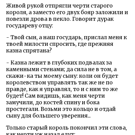
Живой рукой отпрягли черти старого
короля, а заместо его двух бояр заложили и
повезли дрова в пекло. Говорит дурак
государеву отцу:
- Твой сын, а наш государь, прислал меня к
твоей милости спросить, где прежняя
казна спрятана?
- Казна лежит в глубоких подвалах за
каменными стенами; да сила не в том, а
скажи-ка ты моему сыну: коли он будет
королевством управлять так же не по
правде, как я управлял, то и с ним то же
будет! Сам видишь, как меня черти
замучили, до костей спину и бока
простегали. Возьми это кольцо и отдай
сыну для большего уверения...
Только старый король покончил эти слова,
как черти уж назад едут: