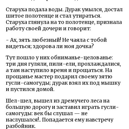
Старуха подала воды. Дурак умылся, достал
шитое полотенце и стал утираться.
Старуха глянула на то полотенце, признала
работу своей дочери и говорит:
- Ах, зять любезный! Не чаяла с тобой
видеться; здорова ли моя дочка?
Тут пошло у них обниманье-целованье:
три дня гуляли, пили-ели, прохлаждалися,
а там наступило время и прощаться. На
прощанье мастер подарил своему зятю
гусли-самогуды; дурак взял их под мышку
и пустился домой.
Шел-шел, вышел из дремучего леса на
большую дорогу и заставил играть гусли-
самогуды: век бы слушал — не
наслушался!.. Попадается ему навстречу
разбойник.