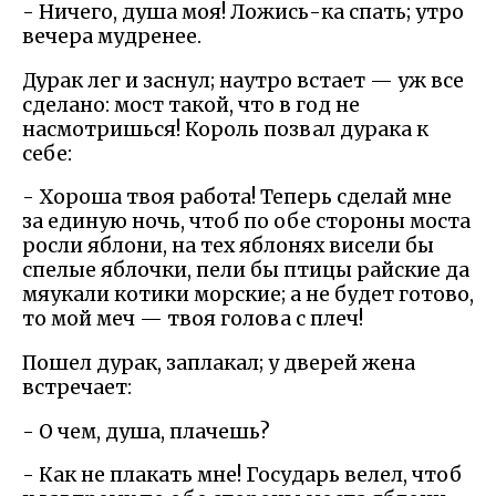
- Ничего, душа моя! Ложись-ка спать; утро
вечера мудренее.
Дурак лег и заснул; наутро встает — уж все
сделано: мост такой, что в год не
насмотришься! Король позвал дурака к
себе:
- Хороша твоя работа! Теперь сделай мне
за единую ночь, чтоб по обе стороны моста
росли яблони, на тех яблонях висели бы
спелые яблочки, пели бы птицы райские да
мяукали котики морские; а не будет готово,
то мой меч — твоя голова с плеч!
Пошел дурак, заплакал; у дверей жена
встречает:
- О чем, душа, плачешь?
- Как не плакать мне! Государь велел, чтоб