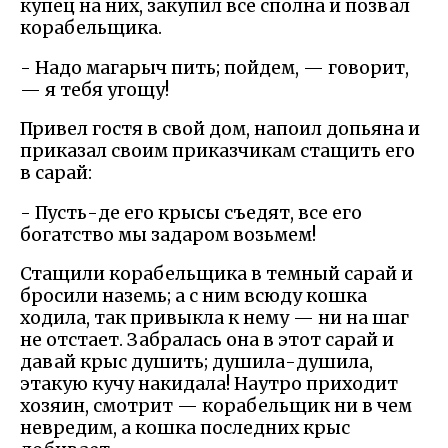
купец на них, закупил все сполна и позвал
корабельщика.
- Надо магарыч пить; пойдем, — говорит,
— я тебя угощу!
Привел гостя в свой дом, напоил допьяна и
приказал своим приказчикам стащить его
в сарай:
- Пусть-де его крысы съедят, все его
богатство мы задаром возьмем!
Стащили корабельщика в темный сарай и
бросили наземь; а с ним всюду кошка
ходила, так привыкла к нему — ни на шаг
не отстает. Забралась она в этот сарай и
давай крыс душить; душила-душила,
этакую кучу накидала! Наутро приходит
хозяин, смотрит — корабельщик ни в чем
невредим, а кошка последних крыс