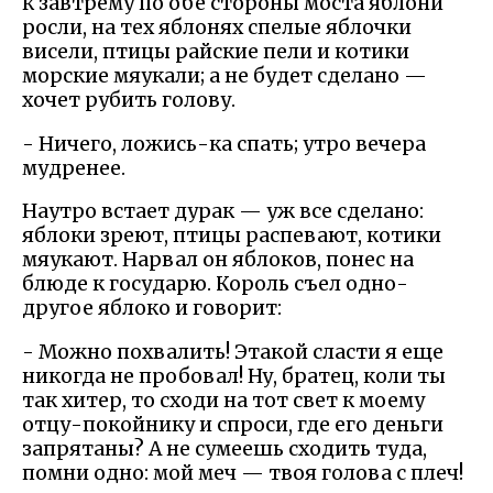
к завтрему по обе стороны моста яблони
росли, на тех яблонях спелые яблочки
висели, птицы райские пели и котики
морские мяукали; а не будет сделано —
хочет рубить голову.
- Ничего, ложись-ка спать; утро вечера
мудренее.
Наутро встает дурак — уж все сделано:
яблоки зреют, птицы распевают, котики
мяукают. Нарвал он яблоков, понес на
блюде к государю. Король съел одно-
другое яблоко и говорит:
- Можно похвалить! Этакой сласти я еще
никогда не пробовал! Ну, братец, коли ты
так хитер, то сходи на тот свет к моему
отцу-покойнику и спроси, где его деньги
запрятаны? А не сумеешь сходить туда,
помни одно: мой меч — твоя голова с плеч!