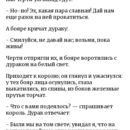
- Но-но! Эх, какая пара славная! Дай нам
еще разок на ней прокатиться.
А бояре кричат дураку:
- Смилуйся, не давай нас; возьми, пока
живы!
Черти отпрягли их, и бояре воротились с
дураком на белый свет.
Приходят к королю; он глянул и ужаснулся:
у тех бояр лица осунулись, глаза
выкатились, из спины, из боков железные
прутья торчат.
- Что с вами подеялось? — спрашивает
король. Дурак отвечает:
- Были мы на том свете; увидал я, что на