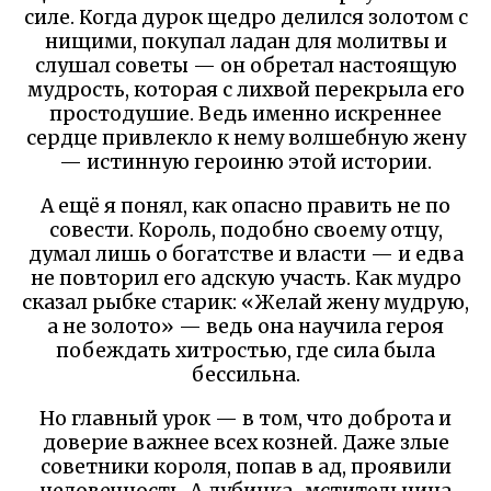
силе. Когда дурок щедро делился золотом с
нищими, покупал ладан для молитвы и
слушал советы — он обретал настоящую
мудрость, которая с лихвой перекрыла его
простодушие. Ведь именно искреннее
сердце привлекло к нему волшебную жену
— истинную героиню этой истории.
А ещё я понял, как опасно править не по
совести. Король, подобно своему отцу,
думал лишь о богатстве и власти — и едва
не повторил его адскую участь. Как мудро
сказал рыбке старик: «Желай жену мудрую,
а не золото» — ведь она научила героя
побеждать хитростью, где сила была
бессильна.
Но главный урок — в том, что доброта и
доверие важнее всех козней. Даже злые
советники короля, попав в ад, проявили
человечность. А дубинка-мстительница