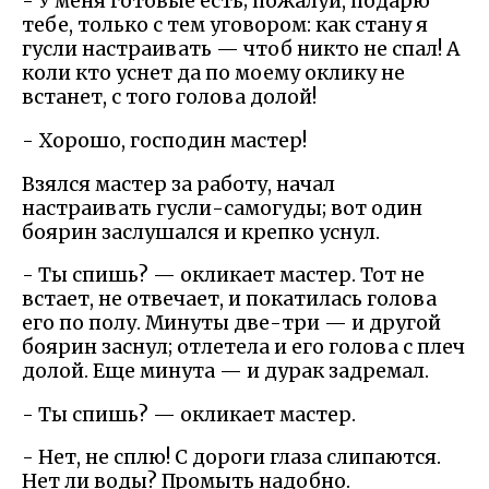
- У меня готовые есть; пожалуй, подарю
тебе, только с тем уговором: как стану я
гусли настраивать — чтоб никто не спал! А
коли кто уснет да по моему оклику не
встанет, с того голова долой!
- Хорошо, господин мастер!
Взялся мастер за работу, начал
настраивать гусли-самогуды; вот один
боярин заслушался и крепко уснул.
- Ты спишь? — окликает мастер. Тот не
встает, не отвечает, и покатилась голова
его по полу. Минуты две-три — и другой
боярин заснул; отлетела и его голова с плеч
долой. Еще минута — и дурак задремал.
- Ты спишь? — окликает мастер.
- Нет, не сплю! С дороги глаза слипаются.
Нет ли воды? Промыть надобно.