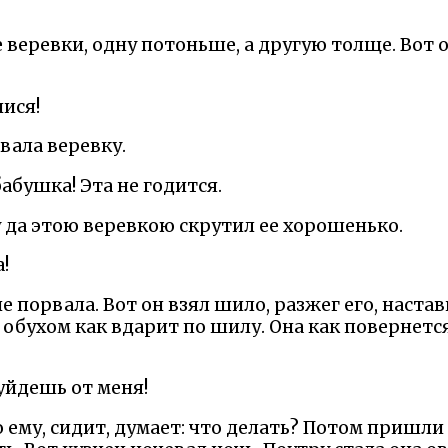
 веревки, одну потоньше, а другую толще. Вот о
нися!
вала веревку.
бабушка! Эта не годится.
у да этою веревкою скрутил ее хорошенько.
!
 порвала. Вот он взял шило, разжег его, настав
 обухом как вдарит по шилу. Она как повернетс
 уйдешь от меня!
о ему, сидит, думает: что делать? Потом пришли 