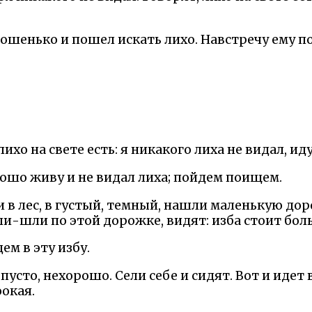
рошенько и пошел искать лихо. Навстречу ему п
 лихо на свете есть: я никакого лиха не видал, ид
рошо живу и не видал лиха; пойдем поищем.
 в лес, в густый, темный, нашли маленькую до
и-шли по этой дорожке, видят: изба стоит боль
ем в эту избу.
 пусто, нехорошо. Сели себе и сидят. Вот и иде
окая.