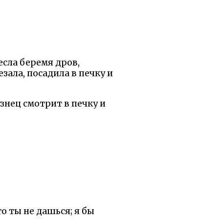
есла беремя дров,
езала, посадила в печку и
узнец смотрит в печку и
то ты не дашься; я бы