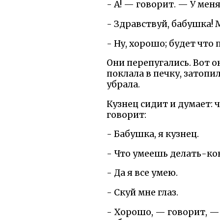
- А! — говорит. — У меня
- Здравствуй, бабушка! 
- Ну, хорошо; будет что
Они перепугались. Вот о
поклала в печку, затопил
убрала.
Кузнец сидит и думает: 
говорит:
- Бабушка, я кузнец.
- Что умеешь делать-ко
- Да я все умею.
- Скуй мне глаз.
- Хорошо, — говорит, — д