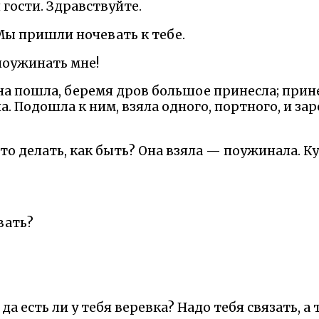
 гости. Здравствуйте.
Мы пришли ночевать к тебе.
 поужинать мне!
на пошла, беремя дров большое принесла; прин
а. Подошла к ним, взяла одного, портного, и зар
что делать, как быть? Она взяла — поужинала. К
вать?
а есть ли у тебя веревка? Надо тебя связать, а 