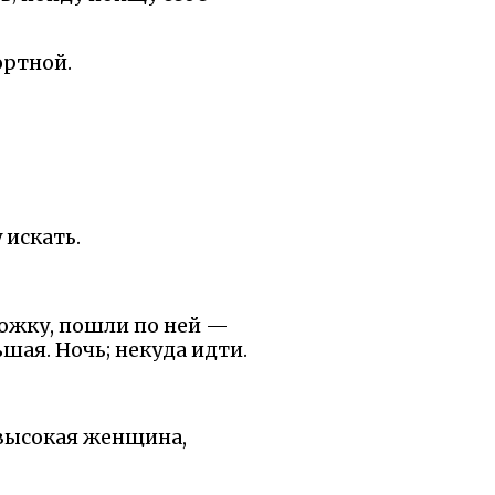
ортной.
у искать.
рожку, пошли по ней —
шая. Ночь; некуда идти.
т высокая женщина,