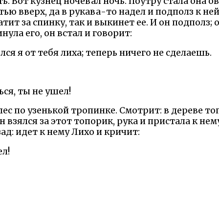
ь. Вот кузнец ночевал ночь. Поутру стала она о
ю вверх, да в рукава-то надел и подполз к ней,
тит за спинку, так и выкинет ее. И он подполз; о
нула его, он встал и говорит:
ся я от тебя лиха; теперь ничего не сделаешь.
ся, ты не ушел!
лес по узенькой тропинке. Смотрит: в дереве то
он взялся за этот топорик, рука и пристала к нем
ад: идет к нему Лихо и кричит:
ел!
 кармане у него был, и давай эту руку пилить; о
показывать руку, что теперь видел лихо.
мотрите — каково оно: я, — говорит, — без рук