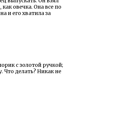
вец выпускать. Он взял
 как овечка. Она все по
на и его хватила за
порик с золотой ручкой;
у. Что делать? Никак не
трезал ее и ушел. Пришел
и, а товарища моего