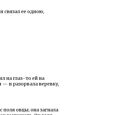
н связал ее одною,
ил на глаз-то ей на
я — и разорвала веревку,
с поля овцы; она загнала