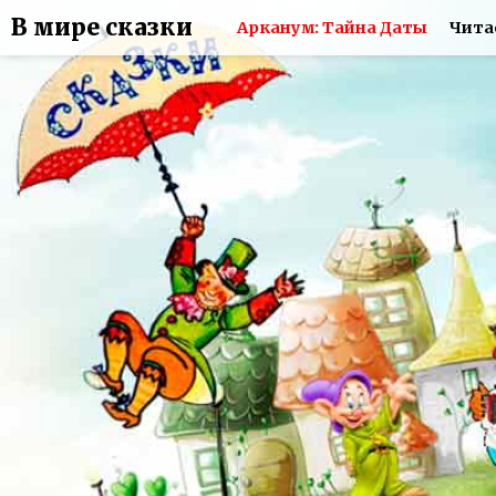
В мире сказки
Арканум: Тайна Даты
Чита