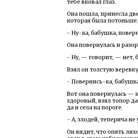
тебе вковал глаз.
Она пошла, принесла две
которая была потоньше.
- Ну-ка, бабушка, повер
Она повернулась и разор
- Ну, — говорит, — нет, 
Взял он толстую веревк
- Повернись-ка, бабушка
Вот она повернулась — не
здоровый, взял топор да
да и села на пороге.
- А, злодей, теперича не
Он видит, что опять лих