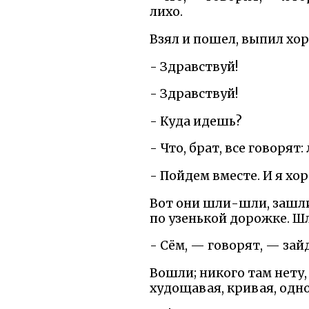
лихо.
Взял и пошел, выпил хо
- Здравствуй!
- Здравствуй!
- Куда идешь?
- Что, брат, все говорят:
- Пойдем вместе. И я хо
Вот они шли-шли, зашли
по узенькой дорожке. Шл
- Сём, — говорят, — зайд
Вошли; никого там нету,
худощавая, кривая, одно