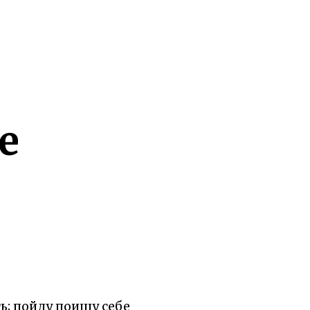
е
ть; пойду поищу себе