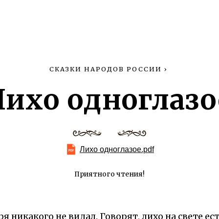
СКАЗКИ НАРОДОВ РОССИИ
›
Лихо одноглазо
Лихо одноглазое.pdf
Приятного чтения!
ря никакого не видал. Говорят, лихо на свете ес