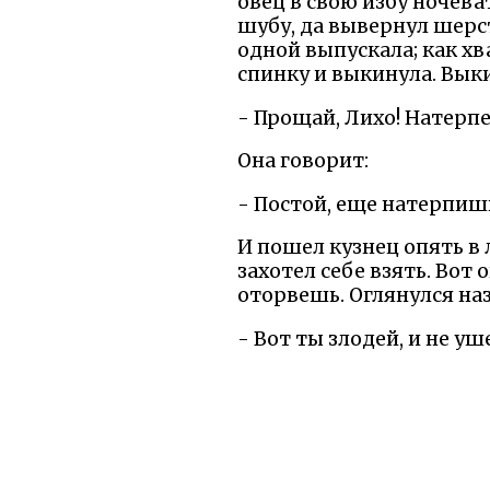
овец в свою избу ночеват
шубу, да вывернул шерсть
одной выпускала; как хва
спинку и выкинула. Выки
- Прощай, Лихо! Натерпел
Она говорит:
- Постой, еще натерпишь
И пошел кузнец опять в 
захотел себе взять. Вот 
оторвешь. Оглянулся наз
- Вот ты злодей, и не уш
Кузнец вынул ножичек, в
в свою деревню и начал 
- Вот, — говорит, — пос
совсем съела.