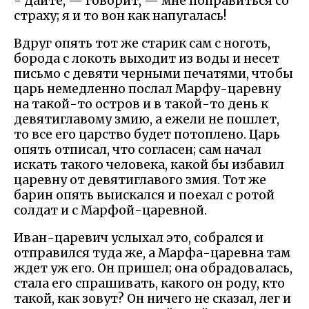
- Дайте, — говорит, — мне поправиться со
страху; я и то вон как напугалась!
Вдруг опять тот же старик сам с ноготь,
борода с локоть выходит из воды и несет
письмо с девяти черными печатями, чтобы
царь немедленно послал Марфу-царевну
на такой-то остров и в такой-то день к
девятиглавому змию, а ежели не пошлет,
то все его царство будет потоплено. Царь
опять отписал, что согласен; сам начал
искать такого человека, какой бы избавил
царевну от девятиглавого змия. Тот же
барин опять выискался и поехал с ротой
солдат и с Марфой-царевной.
Иван-царевич услыхал это, собрался и
отправился туда же, а Марфа-царевна там
ждет уж его. Он пришел; она обрадовалась,
стала его спрашивать, какого он роду, кто
такой, как зовут? Он ничего не сказал, лег и