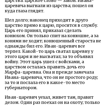
царства. Царское слово — закон: Ивана-
царевича выгнали из царства; пошел он
куда глаза глядят.
Шел долго; наконец приходит в друго
царство прямо к царю, просится в службу.
Царь его принял, приказал сделать
конюхом. Он только спит на конюшне, а за
конями не ходит; конюшенный староста не
однажды бил его. Иван-царевич все
терпел. Какой-то царь сватал царевну у
этого царя и не высватал; за то объявил
войну. Этот царь ушел с войсками, а
царством осталась править дочь его
Марфа-царевна. Она и прежде замечала
Ивана-царевича, что он не простого роду;
за то и послала его в какое-то место
губернатором.
Иван-царевич уехал, живет там, правит
делом. Один раз поехал он на охоту; только