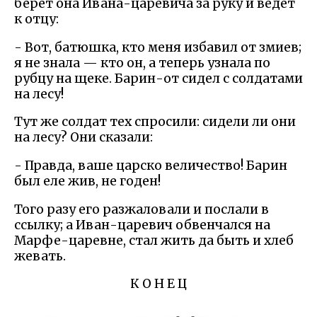
берет она Ивана-царевича за руку и ведет
к отцу:
- Вот, батюшка, кто меня избавил от змиев;
я не знала — кто он, а теперь узнала по
рубцу на щеке. Барин-от сидел с солдатами
на лесу!
Тут же солдат тех спросили: сидели ли они
на лесу? Они сказали:
- Правда, ваше царско величество! Барин
был еле жив, не годен!
Того разу его разжаловали и послали в
ссылку; а Иван-царевич обвенчался на
Марфе-царевне, стал жить да быть и хлеб
жевать.
К О Н Е Ц