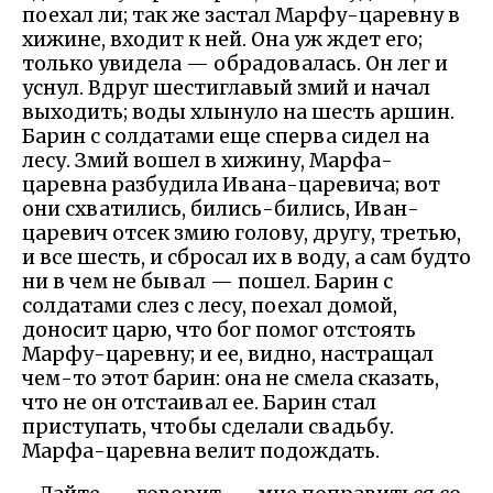
поехал ли; так же застал Марфу-царевну в
хижине, входит к ней. Она уж ждет его;
только увидела — обрадовалась. Он лег и
уснул. Вдруг шестиглавый змий и начал
выходить; воды хлынуло на шесть аршин.
Барин с солдатами еще сперва сидел на
лесу. Змий вошел в хижину, Марфа-
царевна разбудила Ивана-царевича; вот
они схватились, бились-бились, Иван-
царевич отсек змию голову, другу, третью,
и все шесть, и сбросал их в воду, а сам будто
ни в чем не бывал — пошел. Барин с
солдатами слез с лесу, поехал домой,
доносит царю, что бог помог отстоять
Марфу-царевну; и ее, видно, настращал
чем-то этот барин: она не смела сказать,
что не он отстаивал ее. Барин стал
приступать, чтобы сделали свадьбу.
Марфа-царевна велит подождать.