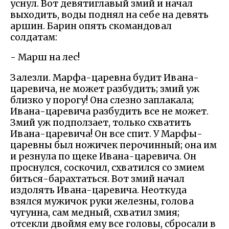
уснул. Вот девятиглавый змий и начал
выходить, воды поднял на себе на девять
аршин. Барин опять скомандовал
солдатам:
- Марш на лес!
Залезли. Марфа-царевна будит Ивана-
царевича, не может разбудить; змий уж
близко у порогу! Она слезно заплакала;
Ивана-царевича разбудить все не может.
Змий уж подползает, только схватить
Ивана-царевича! Он все спит. У Марфы-
царевны был ножичек перочинный; она им
и резнула по щеке Ивана-царевича. Он
проснулся, соскочил, схватился со змием
биться-барахтаться. Вот змий начал
издолять Ивана-царевича. Неоткуда
взялся мужичок руки железны, голова
чугунна, сам медный, схватил змия;
отсекли двоймя ему все головы, сбросали в