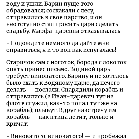
воду и ушли. Барин пуще того
обрадовался; соскакали с лесу,
отправились в свое царство, и он
неотступно стал просить царя сделать
свадьбу. Марфа-царевна отказывалась:
- Подождите немного да дайте мне
оправиться; я и то вон как испугалась!
Старичок сам с ноготок, борода с локоток
опять принес письмо. Водяной царь
требует виноватого. Барину и не хотелось
было ехать к Водяному царю, да нечего
делать — послали. Снарядили корабль и
отправились (а Иван-царевич тут на
флоте служил, как-то попал тут же на
корабль); плывут. Вдруг навстречу им
корабль — как птица летит, только и
кричат:
- Виноватого, виноватого! — и пробежал