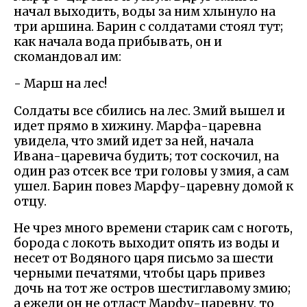
начал выходить, воды за ним хлынуло на
три аршина. Барин с солдатами стоял тут;
как начала вода прибывать, он и
скомандовал им:
- Марш на лес!
Солдаты все сбились на лес. Змий вышел и
идет прямо в хижину. Марфа-царевна
увидела, что змий идет за ней, начала
Ивана-царевича будить; тот соскочил, на
один раз отсек все три головы у змия, а сам
ушел. Барин повез Марфу-царевну домой к
отцу.
Не чрез много времени старик сам с ноготь,
борода с локоть выходит опять из воды и
несет от Водяного царя письмо за шести
черными печатями, чтобы царь привез
дочь на тот же остров шестиглавому змию;
а ежели он не отдаст Марфу-царевну, то