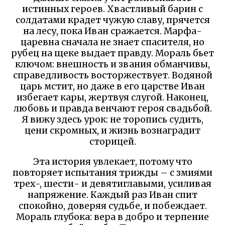
истинных героев. Хвастливый барин с
солдатами крадет чужую славу, прячется
на лесу, пока Иван сражается. Марфа-
царевна сначала не знает спасителя, но
рубец на щеке выдает правду. Мораль бьет
ключом: внешность и звания обманчивы,
справедливость восторжествует. Водяной
царь мстит, но даже в его царстве Иван
избегает кары, жертвуя слугой. Наконец,
любовь и правда венчают героя свадьбой.
Я вижу здесь урок: не торопись судить,
цени скромных, и жизнь вознаградит
сторицей.
Эта история увлекает, потому что
повторяет испытания трижды – с змиями
трех-, шести- и девятиглавыми, усиливая
напряжение. Каждый раз Иван спит
спокойно, доверяя судьбе, и побеждает.
Мораль глубока: вера в добро и терпение