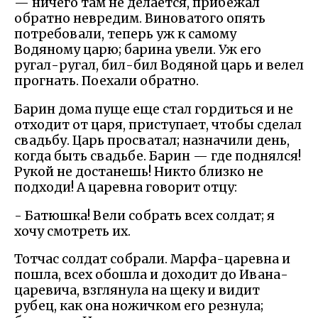
— ничего там не делается, прибежал
обратно невредим. Виноватого опять
потребовали, теперь уж к самому
Водяному царю; барина увели. Уж его
ругал-ругал, бил-бил Водяной царь и велел
прогнать. Поехали обратно.
Барин дома пуще еще стал гордиться и не
отходит от царя, приступает, чтобы сделал
свадьбу. Царь просватал; назначили день,
когда быть свадьбе. Барин — где поднялся!
Рукой не достанешь! Никто близко не
подходи! А царевна говорит отцу:
- Батюшка! Вели собрать всех солдат; я
хочу смотреть их.
Тотчас солдат собрали. Марфа-царевна и
пошла, всех обошла и доходит до Ивана-
царевича, взглянула на щеку и видит
рубец, как она ножичком его резнула;