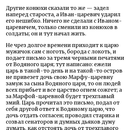
Другие конюхи сказали то же — задел
наперед староста, а Иван-царевич ударил
его нешибко. Ничего не сделали с Иваном-
царевичем, только сменили из конюхов в
солдаты; он и тут начал жить.
Не чрез долгое времени приходит к царю
мужичок сам с ноготь, борода с локоть, и
подает письмо за тремя черными печатями
от Водяного царя; тут написано: ежели
царь в такой-то день и на такой-то остров
не привезет дочь свою Марфу-царевну
замуж за сына Водяного царя, то он людей
всех прибьет и все царство огнем сожгет; а
за Марфой-царевной будет трехглавый
змий. Царь прочитал это письмо, подал от
себя другой ответ к Водяному царю, что
дочь отдать согласен; проводил старика и
созвал сенаторов и думных дьяков думу
думать, как отстоять дочь от трехглавого