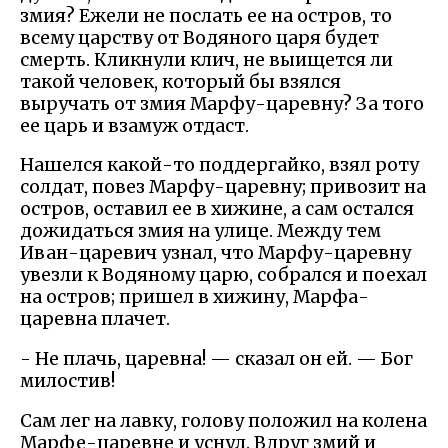
змия? Ежели не послать ее на остров, то
всему царству от Водяного царя будет
смерть. Кликнули клич, не выищется ли
такой человек, который бы взялся
выручать от змия Марфу-царевну? За того
ее царь и взамуж отдаст.
Нашелся какой-то поддергайко, взял роту
солдат, повез Марфу-царевну; привозит на
остров, оставил ее в хижине, а сам остался
дожидаться змия на улице. Между тем
Иван-царевич узнал, что Марфу-царевну
увезли к Водяному царю, собрался и поехал
на остров; пришел в хижину, Марфа-
царевна плачет.
- Не плачь, царевна! — сказал он ей. — Бог
милостив!
Сам лег на лавку, голову положил на колена
Марфе-царевне и уснул. Вдруг змий и