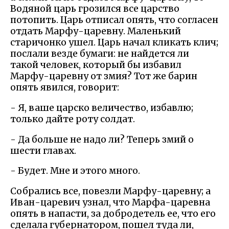
Водяной царь грозился все царство
потопить. Царь отписал опять, что согласен
отдать Марфу-царевну. Маленький
старичонко ушел. Царь начал кликать клич;
послали везде бумаги: не найдется ли
такой человек, который бы избавил
Марфу-царевну от змия? Тот же барин
опять явился, говорит:
- Я, ваше царско величество, избавлю;
только дайте роту солдат.
- Да больше не надо ли? Теперь змий о
шести главах.
- Будет. Мне и этого много.
Собрались все, повезли Марфу-царевну; а
Иван-царевич узнал, что Марфа-царевна
опять в напасти, за добродетель ее, что его
сделала губернатором, пошел туда ли,