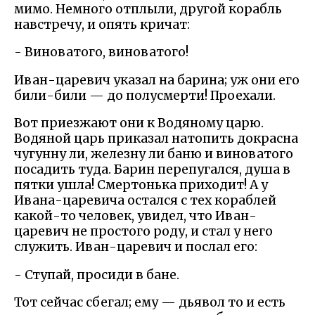
мимо. Немного отплыли, другой корабль
навстречу, и опять кричат:
- Виноватого, виноватого!
Иван-царевич указал на барина; уж они его
били-били — до полусмерти! Проехали.
Вот приезжают они к Водяному царю.
Водяной царь приказал натопить докрасна
чугунну ли, железну ли баню и виноватого
посадить туда. Барин перепугался, душа в
пятки ушла! Смертонька приходит! А у
Ивана-царевича остался с тех кораблей
какой-то человек, увидел, что Иван-
царевич не простого роду, и стал у него
служить. Иван-царевич и послал его:
- Ступай, просиди в бане.
Тот сейчас сбегал; ему — дьявол то и есть