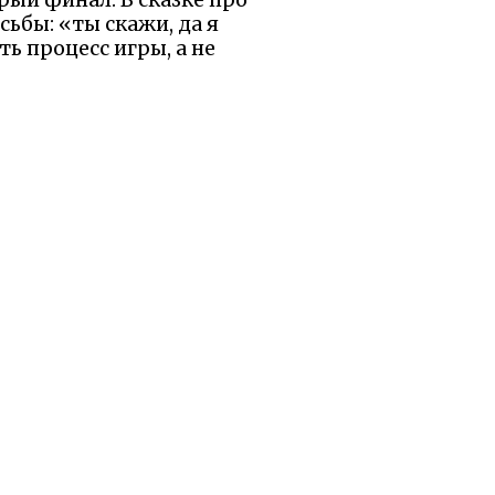
ьбы: «ты скажи, да я
ть процесс игры, а не
рение рождает смех и
доехал, рассказал, а он
ебуют времени, и нет
т детей не злиться на
аву. В мире, где всё
кука отступит.
е главный герой — сам
я: иногда лучший конец
ы были бы рады, если
равилось.