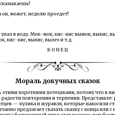
ассказываешь!
а он, может, неделю проедет!
у упал в воду. Мок-мок, кис-кис вымок, выкис, в
к, кис-кис, выкис, вылез и т.д.
К О Н Е Ц
Мораль докучных сказок
ь этими короткими потешками, потому что в них
 радости повторения и терпении. Представьте:
тцев — кулика и журавля, которые накосили ст
запно предлагает сказать сказку с конца или с н
 иногда бесконечный цикл слов веселее, чем быст