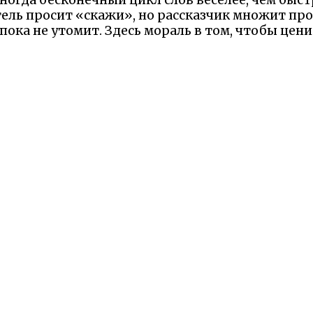
ель просит «скажи», но рассказчик множит прос
пока не утомит. Здесь мораль в том, чтобы цени
ке — жизнь полна таких моментов, когда повто
близость.
ли старичком на мельнице учит выдержке: «кабы 
вижу в этом напоминание, что хорошие вещи тр
, чтобы подразнить ожиданиями. Эти сказки уча
вать ритм, превращая слушание в совместную заб
 мораль бесценна — учись радоваться циклу, и с
азки — это гимн детскому юмору и терпению, гд
ю их, и каждый раз они дарят улыбку, напомина
вие конца.
 Надеемся Вам понравилась сказка и наш сайт. М
елили минутку и рассказали что именно вам пон
Оставьте отзыв на Яндексе!