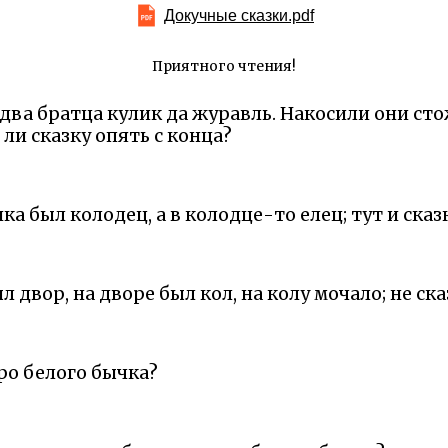
Докучные сказки.pdf
Приятного чтения!
два братца кулик да журавль. Накосили они сто
 ли сказку опять с конца?
а был колодец, а в колодце-то елец; тут и сказ
 двор, на дворе был кол, на колу мочало; не ска
про белого бычка?