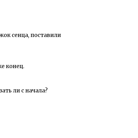
жок сенца, поставили
ке конец.
зать ли с начала?