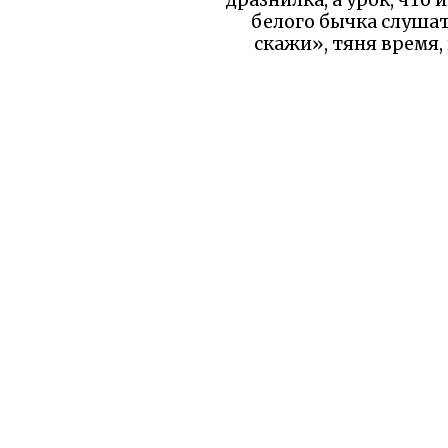
белого бычка слушат
скажи», тяня время, 
торопиться к развяз
Другая часть с гусями и
неделю проедет». Я 
ничего плохого в том
затяжки, а подхваты
спешит, такая
В итоге, докучные ск
процесс. Я перечитыва
— это отсутст
Уважаемый читатель!
бы вы уд