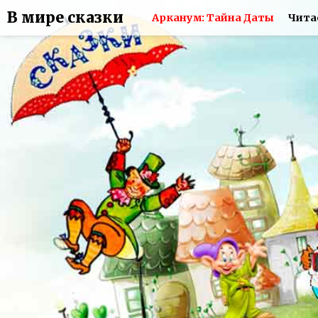
В мире сказки
Арканум: Тайна Даты
Чита