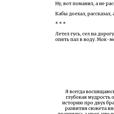
Ну, вот поманил, а не р
Кабы доехал, рассказал, 
* * *
Летел гусь, сел на дорог
опять пал в воду. Мок-мо
Я всегда восхищаюс
глубокая мудрость о
историю про двух бра
развития сюжета вне
дразнилка, а урок, что