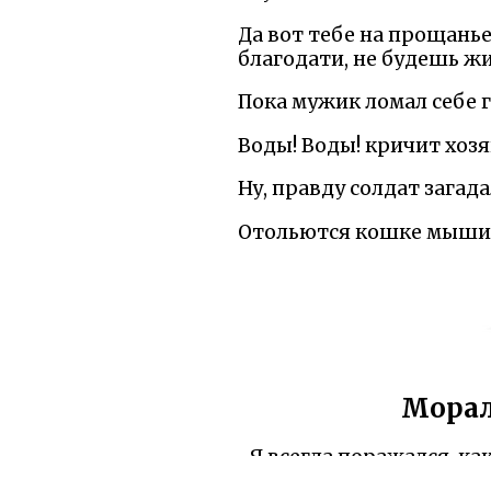
Да вот тебе на прощанье
благодати, не будешь жи
Пока мужик ломал себе г
Воды! Воды! кричит хозяи
Ну, правду солдат загад
Отольются кошке мышин
Морал
Я всегда поражался, ка
этой истории солдат 