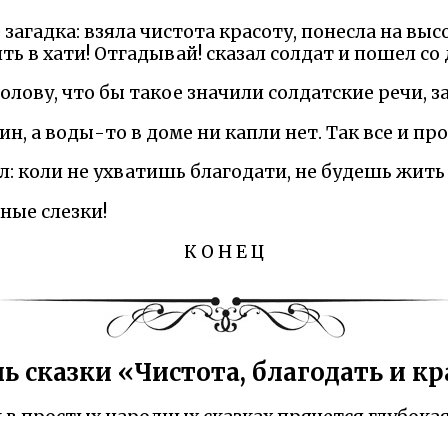
 загадка: взяла чистота красоту, понесла на выс
ть в хати! Отгадывай! сказал солдат и пошел со 
олову, что бы такое значили солдатские речи, з
н, а воды-то в доме ни капли нет. Так все и пр
ал: коли не ухватишь благодати, не будешь жить 
ые слезки!
К О Н Е Ц
ь сказки «Чистота, благодать и кр
к в простых народных сказках прячется глубока
попадает к мужику, который бьёт его за неверн