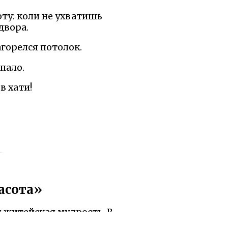
оту: коли не ухватишь
двора.
агорелся потолок.
опало.
в хати!
асота»
я житейская мудрость. В
ые ответы на загадки.