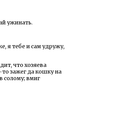
вай ужинать.
е, я тебе и сам удружу,
дит, что хозяева
ю-то зажег да кошку на
в солому; вмиг