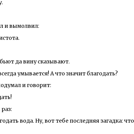
у.
л и вымолвил:
чистота.
 бьют да вину сказывают.
всегда умывается! А что значит благодать?
одумал и говорит:
дать!
 раз:
годать вода. Ну, вот тебе последняя загадка: чт