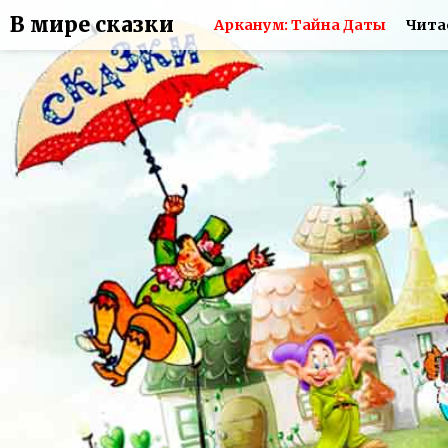
В мире сказки
Арканум: Тайна Даты
Чита