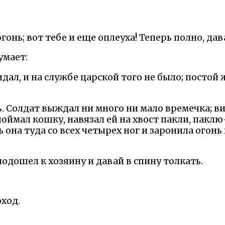
гонь; вот тебе и еще оплеуха! Теперь полно, да
умает:
дал, и на службе царской того не было; постой ж
. Солдат выждал ни много ни мало времечка; ви
 поймал кошку, навязал ей на хвост пакли, пакл
 она туда со всех четырех ног и заронила огонь 
подошел к хозяину и давай в спину толкать.
оход.