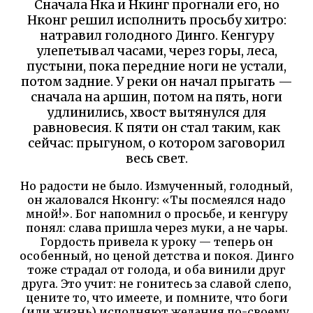
Сначала Нка и Нкинг прогнали его, но
Нконг решил исполнить просьбу хитро:
натравил голодного Динго. Кенгуру
улепетывал часами, через горы, леса,
пустыни, пока передние ноги не устали,
потом задние. У реки он начал прыгать —
сначала на аршин, потом на пять, ноги
удлинились, хвост вытянулся для
равновесия. К пяти он стал таким, как
сейчас: прыгуном, о котором заговорил
весь свет.
Но радости не было. Измученный, голодный,
он жаловался Нконгу: «Ты посмеялся надо
мной!». Бог напомнил о просьбе, и кенгуру
понял: слава пришла через муки, а не чары.
Гордость привела к уроку — теперь он
особенный, но ценой детства и покоя. Динго
тоже страдал от голода, и оба винили друг
друга. Это учит: не гонитесь за славой слепо,
цените то, что имеете, и помните, что боги
(или жизнь) исполняют желания по-своему,