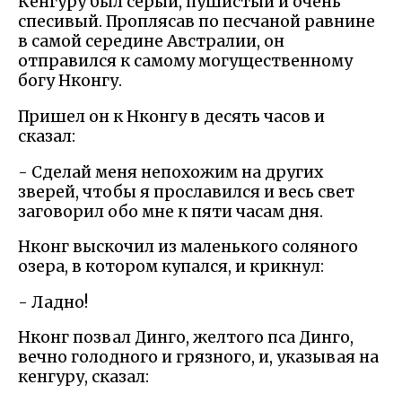
Кенгуру был серый, пушистый и очень
спесивый. Проплясав по песчаной равнине
в самой середине Австралии, он
отправился к самому могущественному
богу Нконгу.
Пришел он к Нконгу в десять часов и
сказал:
- Сделай меня непохожим на других
зверей, чтобы я прославился и весь свет
заговорил обо мне к пяти часам дня.
Нконг выскочил из маленького соляного
озера, в котором купался, и крикнул:
- Ладно!
Нконг позвал Динго, желтого пса Динго,
вечно голодного и грязного, и, указывая на
кенгуру, сказал: