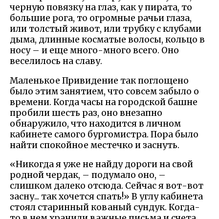
черную повязку на глаз, как у пирата, то
большие рога, то огромные рачьи глаза,
или толстый живот, или трубку с клубами
дыма, длинные косматые волосы, кольцо в
носу – и еще много-много всего. Оно
веселилось на славу.
Маленькое Привидение так поглощено
было этим занятием, что совсем забыло о
времени. Когда часы на городской башне
пробили шесть раз, оно внезапно
обнаружило, что находится в личном
кабинете самого бургомистра. Пора было
найти спокойное местечко и заснуть.
«Никогда я уже не найду дороги на свой
родной чердак, – подумало оно, –
слишком далеко отсюда. Сейчас я вот-вот
засну... так хочется спать!» В углу кабинета
стоял старинный кованый сундук. Когда-
то в нем хранили важные письма и счета.