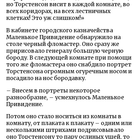
но Торстенсон висит в каждой комнате, во
всех коридорах, на всех лестничных
клетках! Это уж слишком!»
В кабинете городского казначейства
Маленькое Привидение обнаружило на
столе черный фломастер. Оно сразу же
пририсовало генералу большую черную
бороду. В следующей комнате при помощи
того же фломастера оно снабдило портрет
Торстенсона огромным огуречным носом и
посадило на нос бородавку.
– Внесем в портреты некоторое
разнообразие, – усмехнулось Маленькое
Привидение.
Потом оно стало носиться из комнаты в
комнату, от плаката к плакату – одним или
несколькими штрихами подрисовывало
оно Торстенсону то пару ослиных ушей, то