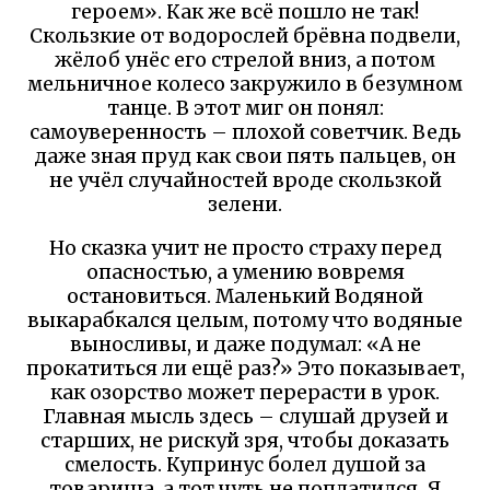
героем». Как же всё пошло не так!
Скользкие от водорослей брёвна подвели,
жёлоб унёс его стрелой вниз, а потом
мельничное колесо закружило в безумном
танце. В этот миг он понял:
самоуверенность – плохой советчик. Ведь
даже зная пруд как свои пять пальцев, он
не учёл случайностей вроде скользкой
зелени.
Но сказка учит не просто страху перед
опасностью, а умению вовремя
остановиться. Маленький Водяной
выкарабкался целым, потому что водяные
выносливы, и даже подумал: «А не
прокатиться ли ещё раз?» Это показывает,
как озорство может перерасти в урок.
Главная мысль здесь – слушай друзей и
старших, не рискуй зря, чтобы доказать
смелость. Купринус болел душой за
товарища, а тот чуть не поплатился. Я