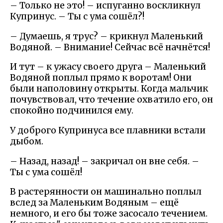
– Только не это! – испуганно воскликнул
Купринус. – Ты с ума сошёл?!
– Думаешь, я трус? – крикнул Маленький
Водяной. – Внимание! Сейчас всё начнётся!
И тут – к ужасу своего друга – Маленький
Водяной поплыл прямо к воротам! Они
были наполовину открыты. Когда мальчик
почувствовал, что течение охватило его, он
спокойно подчинился ему.
У доброго Купринуса все плавники встали
дыбом.
– Назад, назад! – закричал он вне себя. –
Ты с ума сошёл!
В растерянности он машинально поплыл
вслед за Маленьким Водяным – ещё
немного, и его бы тоже засосало течением.