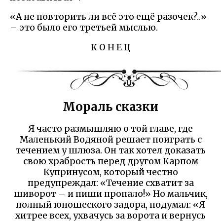
«А не повторить ли всё это ещё разочек?..»
– это было его третьей мыслью.
К О Н Е Ц
Мораль сказки
Я часто размышляю о той главе, где
Маленький Водяной решает поиграть с
течением у шлюза. Он так хотел доказать
свою храбрость перед другом Карпом
Купринусом, который честно
предупреждал: «Течение схватит за
шиворот – и пиши пропало!» Но мальчик,
полный юношеского задора, подумал: «Я
хитрее всех, ухвачусь за ворота и вернусь