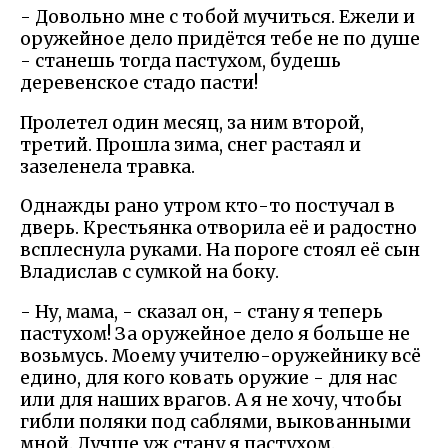
- Довольно мне с тобой мучиться. Ежели и
оружейное дело придётся тебе не по душе
- станешь тогда пастухом, будешь
деревенское стадо пасти!
Пролетел один месяц, за ним второй,
третий. Прошла зима, снег растаял и
зазеленела травка.
Однажды рано утром кто-то постучал в
дверь. Крестьянка отворила её и радостно
всплеснула руками. На пороге стоял её сын
Владислав с сумкой на боку.
- Ну, мама, - сказал он, - стану я теперь
пастухом! За оружейное дело я больше не
возьмусь. Моему учителю-оружейнику всё
едино, для кого ковать оружие - для нас
или для наших врагов. А я не хочу, чтобы
гибли поляки под саблями, выкованными
мной. Лучше уж стану я пастухом.