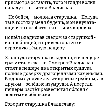
присмотра оставить, того и гляди волки
нападут, - ответил Владислав.
- Не бойся, - молвила старушка. - Покуда
ты в гостях у меня будешь, мой внучата-
ящерята позаботятся о твоих коровах.
Пошёл Владислав следом за старушкой-
волшебницей, и привела она его в
огромную тёмную пещеру.
Хлопнула старушка в ладоши, и в пещере
сразу стало светло. Смотрит Владислав -
стоят в пещере два открытых сундука,
полные доверху драгоценными каменьями.
В одном сундуке лежат красные рубины, а в
другом - зелёные изумруды. А посреди
пещеры растёт развесистая яблоня с
золотыми яблоками.
Говорит старушка Владиславу: