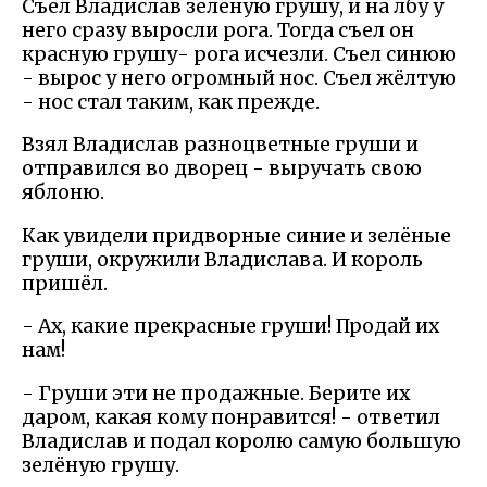
Съел Владислав зелёную грушу, и на лбу у
него сразу выросли рога. Тогда съел он
красную грушу- рога исчезли. Съел синюю
- вырос у него огромный нос. Съел жёлтую
- нос стал таким, как прежде.
Взял Владислав разноцветные груши и
отправился во дворец - выручать свою
яблоню.
Как увидели придворные синие и зелёные
груши, окружили Владислава. И король
пришёл.
- Ах, какие прекрасные груши! Продай их
нам!
- Груши эти не продажные. Берите их
даром, какая кому понравится! - ответил
Владислав и подал королю самую большую
зелёную грушу.