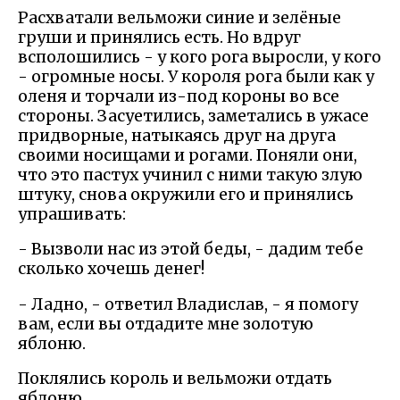
Расхватали вельможи синие и зелёные
груши и принялись есть. Но вдруг
всполошились - у кого рога выросли, у кого
- огромные носы. У короля рога были как у
оленя и торчали из-под короны во все
стороны. Засуетились, заметались в ужасе
придворные, натыкаясь друг на друга
своими носищами и рогами. Поняли они,
что это пастух учинил с ними такую злую
штуку, снова окружили его и принялись
упрашивать:
- Вызволи нас из этой беды, - дадим тебе
сколько хочешь денег!
- Ладно, - ответил Владислав, - я помогу
вам, если вы отдадите мне золотую
яблоню.
Поклялись король и вельможи отдать
яблоню.