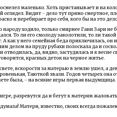
осмелел маленько. Хоть пристанывает и на колот
й оглядел. Видит - дело тут прямо смертное, пл
раско и перебирает про себя, кого бы на это дел
о народу ходило, только смирнее Гани Зари не б
ся. То ли его смолоду заколотили, то ли такой
 А как у него семейная беда приключилась, он и
им делом на пруду рубахи полоскала да и соско
отводилась, да, видно, застудилась и к весне с
 говорится, красных деток на черное житье.
вете, вскорости за матерью в землю ушел, а де
ровенькая, Таюткой звали. Годов четырех она от
ете была, - на всякие игры первая выдумщица. 
игре, разревутся да и бегут к матерям жаловать
идумала! Матери, известно, своих всегда пожале