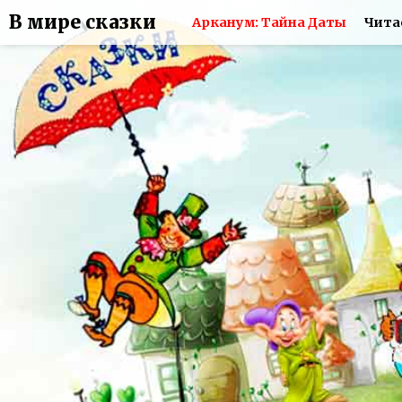
В мире сказки
Арканум: Тайна Даты
Чита