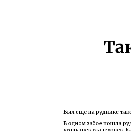
Та
Был еще на руднике тако
В одном забое пошла руд
уголышек гладехонек. Ка