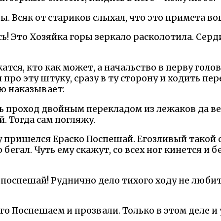
ы. Всяк от стариков слыхал, что это примета вов
сь! Это Хозяйка горы зеркало расколотила. Серди
атся, кто как может, а начальство в перву голо
про эту штуку, сразу в ту сторону и ходить пере
ю наказывает:
ь проход двойным перекладом из лежаков да ве
. Тогда сам погляжу.
 пришелся Ераско Поспешай. Егозливый такой с
бегал. Чуть ему скажут, со всех ног кинется и 
поспешай! Руднично дело тихого ходу не любит.
о Поспешаем и прозвали. Только в этом деле и