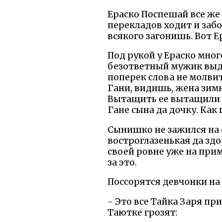
Ераско Поспешай все же 
перекладов ходит и забо
всякого загонишь. Вот Е
Под рукой у Ераско мног
безответный мужик выдал
поперек слова не молвит.
Гани, видишь, жена зимн
Вытащить ее вытащили и 
Гане сына да дочку. Как
Сынишко не зажился на с
востроглазенькая да здо
своей ровне уже на прим
за это.
Поссорятся девчонки на 
- Это все Тайка Заря пр
Таютке грозят: