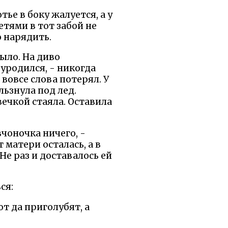
ье в боку жалуется, а у
етями в тот забой не
о нарядить.
ыло. На диво
 уродился, - никогда
 вовсе слова потерял. У
льзнула под лед.
вечкой стаяла. Оставила
вчоночка ничего, -
 матери осталась, а в
Не раз и доставалось ей
ся:
ют да приголубят, а