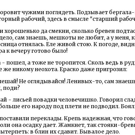
, норовит чужими поглядеть. Подзывает бергала
горный рабочий, здесь в смысле "старший рабочий
ди хорошенько да смекни, сколько бревен подта
ело, сам знаешь, мешкоты не любит, а у меня, ка
сница отнялась. Еле живой стою. К погоде, видн
ра к вечеру готово было!
 - пошел, а тоже не торопится. Сколь ведь в руд
се же никому неохота. Ераско даже пригрозил:
пешай! Не оглядывайся! Ленивых-то, сам знаешь
, поди?
ай - лисьей повадки человечишко. Говорил слад
ольше его народу под плети не подводил. Бояли
 поставили переклады. Крепь надежная, что гово
ли она осадку дает. Жамкнет, так стояки-бревн
вытерпеть: в блин их сдавит. Бывалое дело.