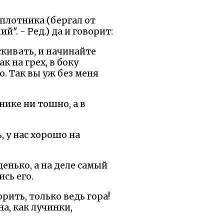
-плотника (бергал от
". - Ред.) да и говорит:
скивать, и начинайте
к на грех, в боку
о. Так вы уж без меня
нике ни тошно, а в
, у нас хорошо на
енько, а на деле самый
сь его.
рить, только ведь гора!
а, как лучинки,