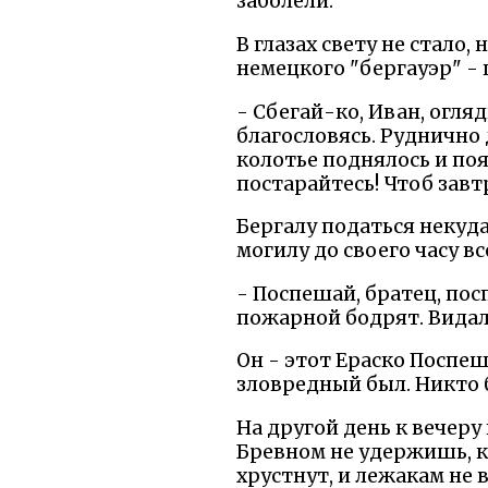
заболели.
В глазах свету не стало
немецкого "бергауэр" - 
- Сбегай-ко, Иван, огля
благословясь. Руднично д
колотье поднялось и поя
постарайтесь! Чтоб завт
Бергалу податься некуда
могилу до своего часу в
- Поспешай, братец, пос
пожарной бодрят. Видал
Он - этот Ераско Поспеш
зловредный был. Никто б
На другой день к вечеру
Бревном не удержишь, ко
хрустнут, и лежакам не 