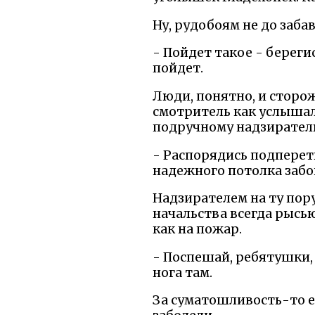
Ну, рудобоям не до забав
- Пойдет такое - береги
пойдет.
Люди, понятно, и сторож
смотритель как услышал 
подручному надзирател
- Распорядись подперет
надежного потолка забой
Надзирателем на ту пору
начальства всегда рысью 
как на пожар.
- Поспешай, ребятушки, 
нога там.
За суматошливость-то ег