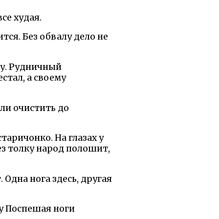
се худая.
тся. Без обвалу дело не
ву. Рудничный
стал, а своему
ли очистить до
таричонко. На глазах у
без толку народ полошит,
 Одна нога здесь, другая
 у Поспешая ноги