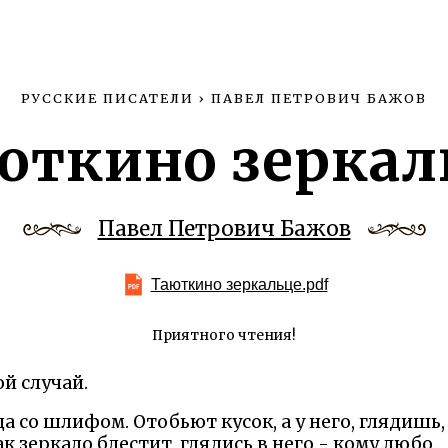
РУССКИЕ ПИСАТЕЛИ
›
ПАВЕЛ ПЕТРОВИЧ БАЖОВ
юткино зеркал
Павел Петрович Бажов
Таюткино зеркальце.pdf
Приятного чтения!
й случай.
а со шлифом. Отобьют кусок, а у него, глядишь
к зеркало блестит, глядись в него - кому любо.