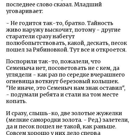
последнее слово сказал. Младший
уговаривает:
- Не годится так-то, братко. Тайность
живо наружу выскочит, потому - другие
старатели сразу набегут
полюбопытствовать, какой, дескать, песок
пошел за Рябиновкой. Тут все и откроется.
Поспорили так-то, пожалели, что
Семеныча нет, посоветовать не с кем, да
углядели - как раз по середке вчерашнего
огневища воткнут березовый колышек.
"Не иначе, это Семеныч нам знак оставил",
- подумали ребята и стали на том месте
копать.
И сразу, слышь-ко, две золотые жужелки
(мелкие самородки золота. - Ред.) залетели,
да и песок пошел не такой, как раньше.
Совсем хорошо у них дело сперва