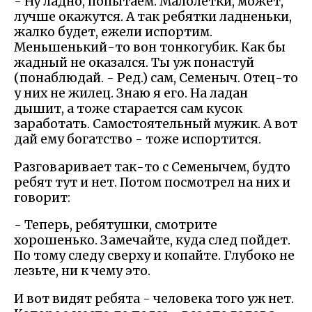
- Ну ладно, попытаем. Малолетки, может,
лучше окажутся. А так ребятки ладненьки,
жалко будет, ежели испортим.
Меньшенький-то вон тонкогубик. Как бы
жадный не оказался. Ты уж понастуй
(понаблюдай. - Ред.) сам, Семеныч. Отец-то
у них не жилец. Знаю я его. На ладан
дышит, а тоже старается сам кусок
заработать. Самостоятельный мужик. А вот
дай ему богатство - тоже испортится.
Разговаривает так-то с Семенычем, будто
ребят тут и нет. Потом посмотрел на них и
говорит:
- Теперь, ребятушки, смотрите
хорошенько. Замечайте, куда след пойдет.
По тому следу сверху и копайте. Глубоко не
лезьте, ни к чему это.
И вот видят ребята - человека того уж нет.