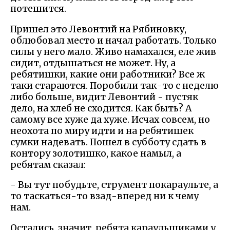
потешится.
Пришел это Левонтий на Рябиновку,
облюбовал место и начал работать. Только
силы у него мало. Живо намахался, еле жив
сидит, отдышаться не может. Ну, а
ребятишки, какие они работники? Все ж
таки стараются. Поробили так-то с неделю
либо больше, видит Левонтий - пустяк
дело, на хлеб не сходится. Как быть? А
самому все хуже да хуже. Исчах совсем, но
неохота по миру идти и на ребятишек
сумки надевать. Пошел в субботу сдать в
контору золотишко, какое намыл, а
ребятам сказал:
- Вы тут побудьте, струмент покараульте, а
то таскаться-то взад-вперед ни к чему
нам.
Остались, значит, ребята караульщиками у