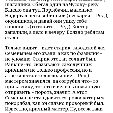
шалашика. Сбегал один на Чусову-реку.
Близко она тут. Порыбачил маленько.
Надергал пескозобишков (пескарей. - Ред.),
окунишков, и давай они ушку себе
гоношить (готовить. - Ред.). Костер
запалили, а дело к вечеру. Боязно ребятам
стало.
Только видят - идет старик, заводской же.
Семенычем его звали, а как по фамилии -
не упомню. Старик этот из солдат был.
Раньше-то, сказывают, самолучшим
кричным (не только профессия, но и
атлетическое телосложение. - Ред.)
мастером значился, да согрубил что-то
приказчику, тот его и велел в пожарную
отправить - пороть, значит. А этот
Семеныч не стал даваться, рожи которым
покорябал, как он сильно проворный был.
Известно, кричный мастер. Ну, все ж таки