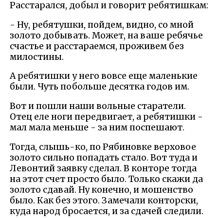
Расстарался, добыл и говорит ребятишкам:
- Ну, ребятушки, пойдем, видно, со мной
золото добывать. Может, на ваше ребячье
счастье и расстараемся, проживем без
милостины.
А ребятишки у него вовсе еще маленькие
были. Чуть побольше десятка годов им.
Вот и пошли наши вольные старатели.
Отец еле ноги передвигает, а ребятишки -
мал мала меньше - за ним поспешают.
Тогда, слышь-ко, по Рябиновке верховое
золото сильно попадать стало. Вот туда и
Левонтий заявку сделал. В конторе тогда
на этот счет просто было. Только скажи да
золото сдавай. Ну конечно, и мошенство
было. Как без этого. Замечали конторски,
куда народ бросается, и за сдачей следили.