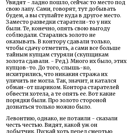
Увидят - ладно пошло, сейчас то место под
свою лапу. Сами, говорят, тут добывать
будем, а вы ступайте куда в другое место.
Заместо разведки старатели-то у них
были. Те, конечно, опять свою выгоду
соблюдали. Старались золото не
оказывать. В контору сдавали только,
чтобы сдачу отметить, а сами все больше
тайным купцам стуряли (скупщикам
золота сдавали. - Ред.). Много их было, этих
купцов-то. До того, слышь-ко,
исхитрились, что никакия стража их
уличить не могла. Так, значит, и катался
обман-от шариком. Контора старателей
обвести хотела, а те опять ее. Вот какие
порядки были. Про золото стороной
дознаться только можно было.
Левонтию, однако, не потаили - сказали
честь честью. Видят, какой уж он
добытчик. Пускай хоть перед смертью