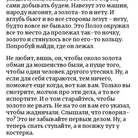
сами добывать будем. Навезут это машин,
народу нагонят, а золота-то и нету. И
вглубь бьют и во все стороны лезут - нету,
будто вовсе не бывало. Это Полоз окружил
все то место да пролежал так-то ночку,
золото и стянулось все по его-то кольцу.
Попробуй найди, где он лежал.
Не любит, вишь, он, чтобы около золота
обман да мошенство были, а пуще того,
чтобы один человек другого утеснял. Ну, а
если для себя стараются, тем ничего,
поможет еще когда, вот как вам. Только вы
смотрите, молчок про эти дела, а то все
испортите. И о том старайтесь, чтобы
золото не рвать. Не на то он вам его указал,
чтобы жадничали. Слышали, что говорил-
то? Это не забывайте первым делом. Ну, а
теперь спать ступайте, а я посижу тут у
костерка.