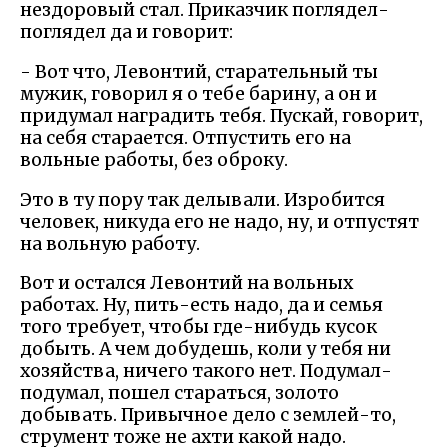
нездоровый стал. Приказчик поглядел-
поглядел да и говорит:
- Вот что, Левонтий, старательный ты
мужик, говорил я о тебе барину, а он и
придумал наградить тебя. Пускай, говорит,
на себя старается. Отпустить его на
вольные работы, без оброку.
Это в ту пору так делывали. Изробится
человек, никуда его не надо, ну, и отпустят
на вольную работу.
Вот и остался Левонтий на вольных
работах. Ну, пить-есть надо, да и семья
того требует, чтобы где-нибудь кусок
добыть. А чем добудешь, коли у тебя ни
хозяйства, ничего такого нет. Подумал-
подумал, пошел стараться, золото
добывать. Привычное дело с землей-то,
струмент тоже не ахти какой надо.