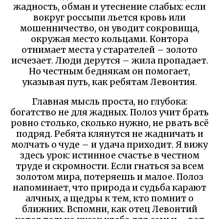
жадность, обман и утеснение слабых: если
вокруг россыпи льется кровь или
мошенничество, он уводит сокровища,
окружая место кольцами. Контора
отнимает места у старателей – золото
исчезает. Люди дерутся – жила пропадает.
Но честным беднякам он помогает,
указывая путь, как ребятам Левонтия.
Главная мысль проста, но глубока:
богатство не для жадных. Полоз учит брать
ровно столько, сколько нужно, не рвать всё
подряд. Ребята клянутся не жадничать и
молчать о чуде – и удача приходит. Я вижу
здесь урок: истинное счастье в честном
труде и скромности. Если гнаться за всем
золотом мира, потеряешь и малое. Полоз
напоминает, что природа и судьба карают
алчных, а щедры к тем, кто помнит о
ближних. Вспомни, как отец Левонтий