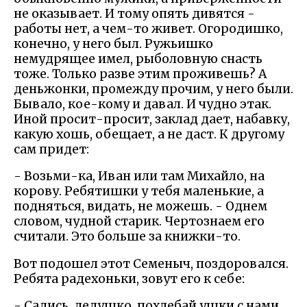
не оказывает. И тому опять дивятся -
работы нет, а чем-то живет. Огородишко,
конечно, у него был. Ружьишко
немудрящее имел, рыболовную снасть
тоже. Только разве этим проживешь? А
деньжонки, промежду прочим, у него были.
Бывало, кое-кому и давал. И чудно этак.
Иной просит-просит, заклад дает, набавку,
какую хошь, обещает, а не даст. К другому
сам придет:
- Возьми-ка, Иван или там Михайло, на
корову. Ребятишки у тебя маленькие, а
подняться, видать, не можешь. - Однем
словом, чудной старик. Чертознаем его
считали. Это больше за книжки-то.
Вот подошел этот Семеныч, поздоровался.
Ребята радехоньки, зовут его к себе:
- Садись, дедушко, похлебай ушки с нами.