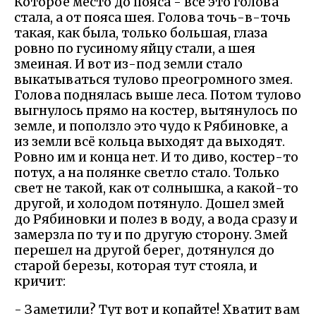
Которое место до пояса - все это голова
стала, а от пояса шея. Голова точь-в-точь
такая, как была, только большая, глаза
ровно по гусиному яйцу стали, а шея
змеиная. И вот из-под земли стало
выкатываться тулово преогромного змея.
Голова поднялась выше леса. Потом тулово
выгнулось прямо на костер, вытянулось по
земле, и поползло это чудо к Рябиновке, а
из земли всё кольца выходят да выходят.
Ровно им и конца нет. И то диво, костер-то
потух, а на полянке светло стало. Только
свет не такой, как от солнышка, а какой-то
другой, и холодом потянуло. Дошел змей
до Рябиновки и полез в воду, а вода сразу и
замерзла по ту и по другую сторону. Змей
перешел на другой берег, дотянулся до
старой березы, которая тут стояла, и
кричит:
- Заметили? Тут вот и копайте! Хватит вам