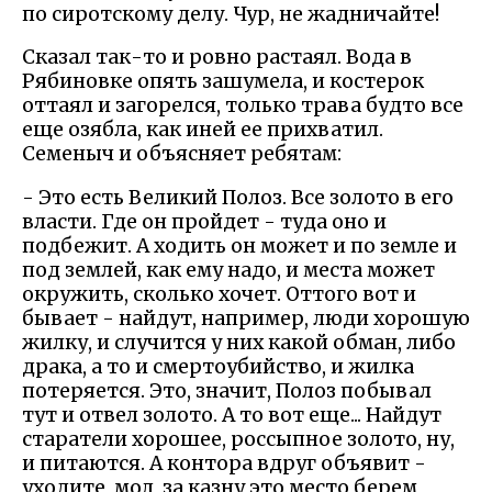
по сиротскому делу. Чур, не жадничайте!
Сказал так-то и ровно растаял. Вода в
Рябиновке опять зашумела, и костерок
оттаял и загорелся, только трава будто все
еще озябла, как иней ее прихватил.
Семеныч и объясняет ребятам:
- Это есть Великий Полоз. Все золото в его
власти. Где он пройдет - туда оно и
подбежит. А ходить он может и по земле и
под землей, как ему надо, и места может
окружить, сколько хочет. Оттого вот и
бывает - найдут, например, люди хорошую
жилку, и случится у них какой обман, либо
драка, а то и смертоубийство, и жилка
потеряется. Это, значит, Полоз побывал
тут и отвел золото. А то вот еще... Найдут
старатели хорошее, россыпное золото, ну,
и питаются. А контора вдруг объявит -
уходите, мол, за казну это место берем,