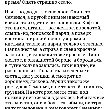
время? Опять страшно стало.
И вот подходят к огню двое. Один-то
Семеныч, а другой с ним незнакомый
какой-то и одет не по-нашенски. Кафтан
это на ем, штаны - все желтое, из золотой,
слышь-ко, поповской парчи, а поверх
кафтана широкий пояс с узорами и
кистями, также из парчи, только с зеленью.
Шапка желтая, а справа и слева красные
зазорины, и сапожки тоже красные. Лицо
желтое, в окладистой бороде, а борода вся
в тугие кольца завилась. Так и видно, не
разогнешь их. Только глаза зеленые и
светят, как у кошки. А смотрят по-
хорошему, ласково. Мужик такого же
росту, как Семеныч, и не толстый, а видать,
грузный. На котором месте стал, под
ногами у него земля вдавилась. Ребятам все
это занятно, они и бояться забыли, смотрят
на того человека, а он и говорит Семенычу