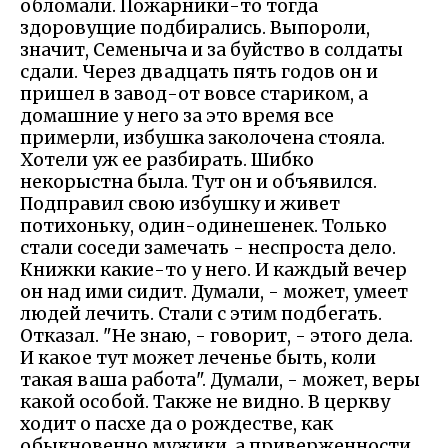
обломали. Пожарники-то тогда
здоровущие подбирались. Выпороли,
значит, Семеныча и за буйство в солдаты
сдали. Через двадцать пять годов он и
пришел в завод-от вовсе стариком, а
домашние у него за это время все
примерли, избушка заколочена стояла.
Хотели уж ее разбирать. Шибко
некорыстна была. Тут он и объявился.
Подправил свою избушку и живет
потихоньку, один-одинешенек. Только
стали соседи замечать - неспроста дело.
Книжки какие-то у него. И каждый вечер
он над ими сидит. Думали, - может, умеет
людей лечить. Стали с этим подбегать.
Отказал. "Не знаю, - говорит, - этого дела.
И какое тут может леченье быть, коли
такая ваша работа". Думали, - может, веры
какой особой. Также не видно. В церкву
ходит о пасхе да о рождестве, как
обыкновенно мужики, а приверженности