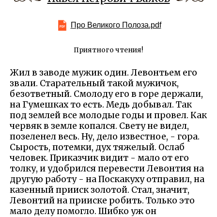
Про Великого Полоза.pdf
Приятного чтения!
Жил в заводе мужик один. Левонтьем его
звали. Старательный такой мужичок,
безответный. Смолоду его в горе держали,
на Гумешках то есть. Медь добывал. Так
под землей все молодые годы и провел. Как
червяк в земле копался. Свету не видел,
позеленел весь. Ну, дело известное, - гора.
Сырость, потемки, дух тяжелый. Ослаб
человек. Приказчик видит - мало от его
толку, и удобрился перевести Левонтия на
другую работу - на Поскакуху отправил, на
казенный прииск золотой. Стал, значит,
Левонтий на прииске робить. Только это
мало делу помогло. Шибко уж он