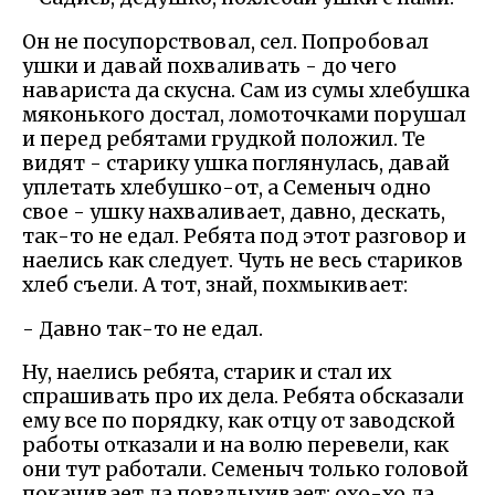
Он не посупорствовал, сел. Попробовал
ушки и давай похваливать - до чего
навариста да скусна. Сам из сумы хлебушка
мяконького достал, ломоточками порушал
и перед ребятами грудкой положил. Те
видят - старику ушка поглянулась, давай
уплетать хлебушко-от, а Семеныч одно
свое - ушку нахваливает, давно, дескать,
так-то не едал. Ребята под этот разговор и
наелись как следует. Чуть не весь стариков
хлеб съели. А тот, знай, похмыкивает:
- Давно так-то не едал.
Ну, наелись ребята, старик и стал их
спрашивать про их дела. Ребята обсказали
ему все по порядку, как отцу от заводской
работы отказали и на волю перевели, как
они тут работали. Семеныч только головой
покачивает да повздыхивает: охо-хо да