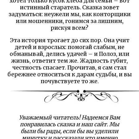
хотел только кусок хлеба для семьи – вот
истинный старатель. Сказка зовет
задуматься: неужели мы, как конторщики
или мошенники, гонимся за лишним,
рискуя всем?
Эта история трогает до сих пор. Она учит
детей и взрослых: помогай слабым, не
обманывай, делись удачей – и Полоз, или
жизнь, ответит тем же. Жадность губит,
честность спасает. Прочитав, я сам стал
бережнее относиться к дарам судьбы, и вы
почувствуете то же.
Уважаемый читатель! Надеемся Вам
понравилась сказка и наш сайт. Мы
были бы рады, если бы вы уделили
минутку и рассказали что именно