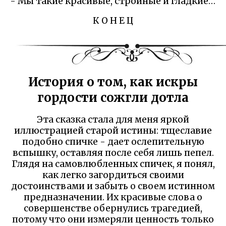
- Мы такие красивые, стройные и гладкие…
К О Н Е Ц
История о том, как искры
гордости сожгли дотла
Эта сказка стала для меня яркой
иллюстрацией старой истины: тщеславие
подобно спичке - дает ослепительную
вспышку, оставляя после себя лишь пепел.
Глядя на самовлюбленных спичек, я понял,
как легко загордиться своими
достоинствами и забыть о своем истинном
предназначении. Их красивые слова о
совершенстве обернулись трагедией,
потому что они измеряли ценность только