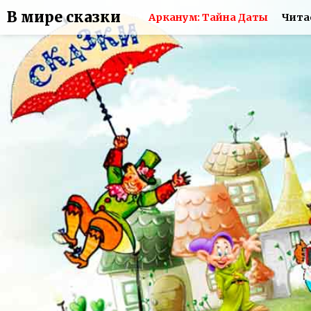
В мире сказки
Арканум: Тайна Даты
Чита