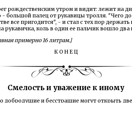
рег рождественским утром и видит: лежит на дн
о - большой палец от рукавицы тролля. "Чего д
тве все пригодится", - и стал с тех пор держать
а рукавичка, коль в один ее пальчик вошло два
авная примерно 16 литрам.]
К О Н Е Ц
Смелость и уважение к иному
что добродушие и бесстрашие могут открыть дв
ролля, а проявил любопытство и предложил пом
 символ взаимного уважения между людьми и 
 даже к тем, кто кажется чужим и пугающим, с
 мог бы легко напугать крестьянина, но вместо