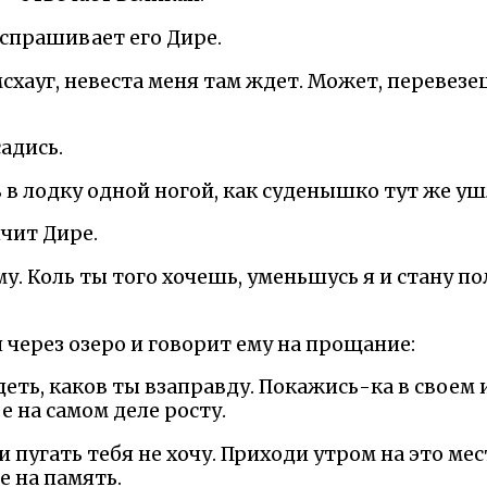
 спрашивает его Дире.
омсхауг, невеста меня там ждет. Может, перевезе
садись.
 в лодку одной ногой, как суденышко тут же уш
ичит Дире.
у. Коль ты того хочешь, уменьшусь я и стану пол
 через озеро и говорит ему на прощание:
идеть, каков ты взаправду. Покажись-ка в своем
е на самом деле росту.
 и пугать тебя не хочу. Приходи утром на это мес
е на память.