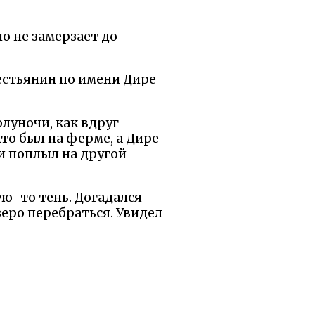
но не замерзает до
рестьянин по имени Дире
олуночи, как вдруг
то был на ферме, а Дире
 и поплыл на другой
ую-то тень. Догадался
озеро перебраться. Увидел