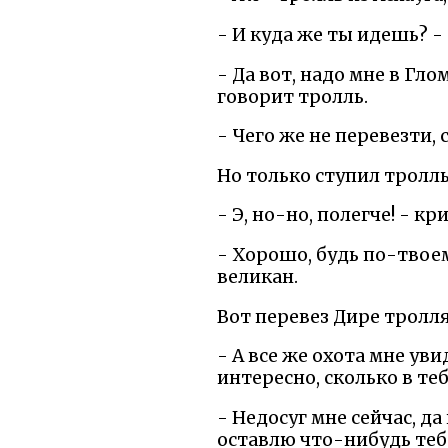
- И куда же ты идешь? -
- Да вот, надо мне в Гл
говорит тролль.
- Чего же не перевезти, 
Но только ступил тролль
- Э, но-но, полегче! - кр
- Хорошо, будь по-твоем
великан.
Вот перевез Дире тролля
- А все же охота мне ув
интересно, сколько в теб
- Недосуг мне сейчас, да
оставлю что-нибудь теб