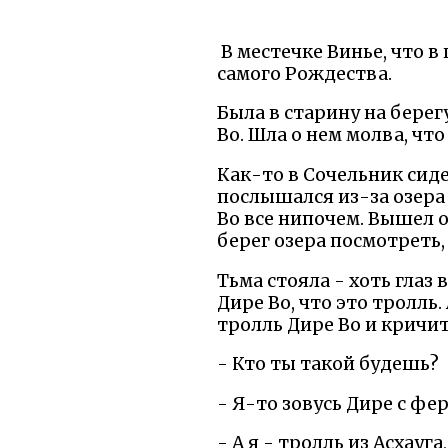
В местечке Винье, что в
самого Рождества.
Была в старину на берег
Во. Шла о нем молва, что
Как-то в Сочельник сиде
послышался из-за озера 
Во все нипочем. Вышел о
берег озера посмотреть,
Тьма стояла - хоть глаз
Дире Во, что это тролль.
тролль Дире Во и кричит
- Кто ты такой будешь?
- Я-то зовусь Дире с фе
- А я - тролль из Асхауга