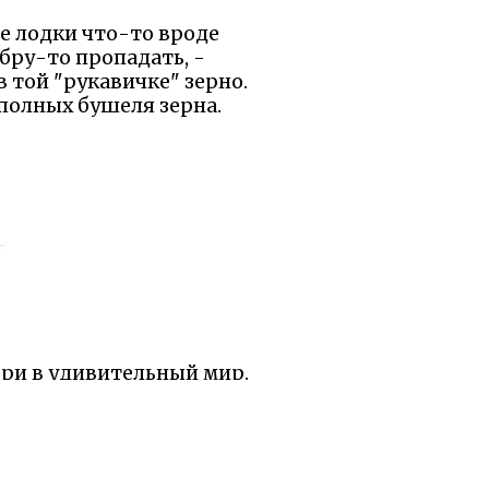
е лодки что-то вроде
обру-то пропадать, -
 в той "рукавичке" зерно.
 полных бушеля зерна.
ери в удивительный мир.
ощь — за это он получил
волшебными существами.
тоит относиться без
 этого они нашли общий