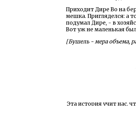
Приходит Дире Во на бе
мешка. Пригляделся: а т
подумал Дире, - в хозяйс
Вот уж не маленькая был
[Бушель - мера объема, р
Эта история учит нас, 
Дире Во не испугался т
не просто рукавицу, а
Сказка показывает:
предубеждения. Тролль