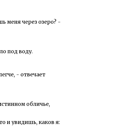
шь меня через озеро? -
ло под воду.
егче, - отвечает
 истинном обличье,
то и увидишь, каков я: