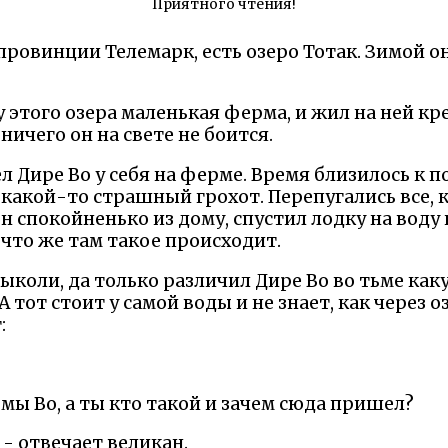
Приятного чтения!
 провинции Телемарк, есть озеро Тотак. Зимой о
у этого озера маленькая ферма, и жил на ней к
 ничего он на свете не боится.
л Дире Во у себя на ферме. Время близилось к п
какой-то страшный грохот. Перепугались все, к
н спокойненько из дому, спустил лодку на воду
 что же там такое происходит.
 выколи, да только различил Дире Во во тьме как
 А тот стоит у самой воды и не знает, как через 
:
рмы Во, а ты кто такой и зачем сюда пришел?
, - отвечает великан.