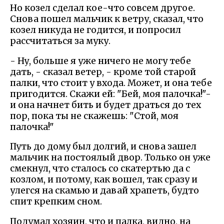
Но козел сделал кое-что совсем другое.
Снова пошел мальчик к ветру, сказал, что
козел никуда не годится, и попросил
рассчитаться за муку.
- Ну, больше я уже ничего не могу тебе
дать, - сказал ветер, - кроме той старой
палки, что стоит у входа. Может, и она тебе
пригодится. Скажи ей: "Бей, моя палочка!"-
и она начнет бить и будет драться до тех
пор, пока ты не скажешь: "Стой, моя
палочка!"
Путь до дому был долгий, и снова зашел
мальчик на постоялый двор. Только он уже
смекнул, что сталось со скатертью да с
козлом, и потому, как вошел, так сразу и
улегся на скамью и давай храпеть, будто
спит крепким сном.
Подумал хозяин, что и палка, видно, на