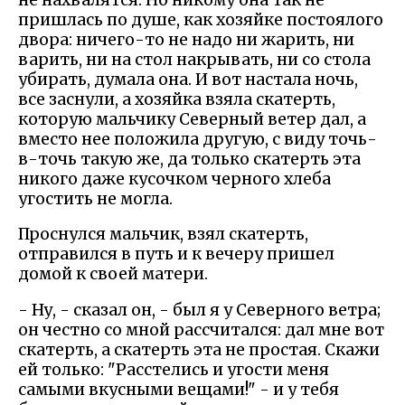
пришлась по душе, как хозяйке постоялого
двора: ничего-то не надо ни жарить, ни
варить, ни на стол накрывать, ни со стола
убирать, думала она. И вот настала ночь,
все заснули, а хозяйка взяла скатерть,
которую мальчику Северный ветер дал, а
вместо нее положила другую, с виду точь-
в-точь такую же, да только скатерть эта
никого даже кусочком черного хлеба
угостить не могла.
Проснулся мальчик, взял скатерть,
отправился в путь и к вечеру пришел
домой к своей матери.
- Ну, - сказал он, - был я у Северного ветра;
он честно со мной рассчитался: дал мне вот
скатерть, а скатерть эта не простая. Скажи
ей только: "Расстелись и угости меня
самыми вкусными вещами!" - и у тебя