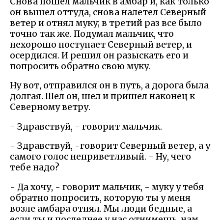
Снова пошел мальчик в амбар и, как только
он вышел оттуда, снова налетел Северный
ветер и отнял муку; в третий раз все было
точно так же. Подумал мальчик, что
нехорошо поступает Северный ветер, и
осердился. И решил он разыскать его и
попросить обратно свою муку.
Ну вот, отправился он в путь, а дорога была
долгая. Шел он, шел и пришел наконец к
Северному ветру.
- Здравствуй, - говорит мальчик.
- Здравствуй, -говорит Северный ветер, а у
самого голос неприветливый. - Ну, чего
тебе надо?
- Да хочу, - говорит мальчик, - муку у тебя
обратно попросить, которую ты у меня
возле амбара отнял. Мы люди бедные, а
если ты и последнее у нас отнимешь, нам