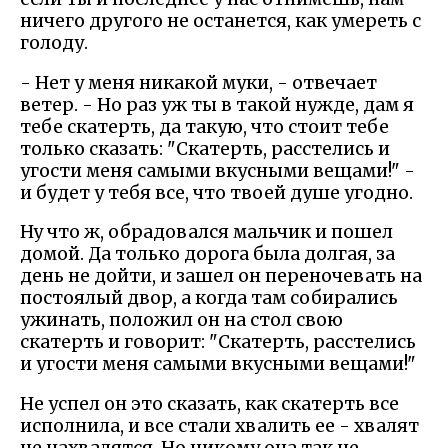
ничего другого не останется, как умереть с
голоду.
- Нет у меня никакой муки, - отвечает
ветер. - Но раз уж ты в такой нужде, дам я
тебе скатерть, да такую, что стоит тебе
только сказать: "Скатерть, расстелись и
угости меня самыми вкусными вещами!" -
и будет у тебя все, что твоей душе угодно.
Ну что ж, обрадовался мальчик и пошел
домой. Да только дорога была долгая, за
день не дойти, и зашел он переночевать на
постоялый двор, а когда там собирались
ужинать, положил он на стол свою
скатерть и говорит: "Скатерть, расстелись
и угости меня самыми вкусными вещами!"
Не успел он это сказать, как скатерть все
исполнила, и все стали хвалить ее - хвалят
не нахвалятся. Но никому она так не