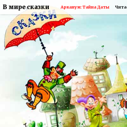
В мире сказки
Арканум: Тайна Даты
Чита