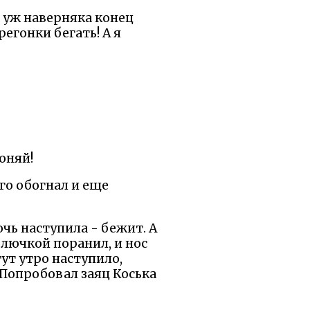
т уж наверняка конец
регонки бегать! А я
оняй!
его обогнал и еще
очь наступила - бежит. А
олючкой поранил, и нос
тут утро наступило,
 Попробовал заяц Коська