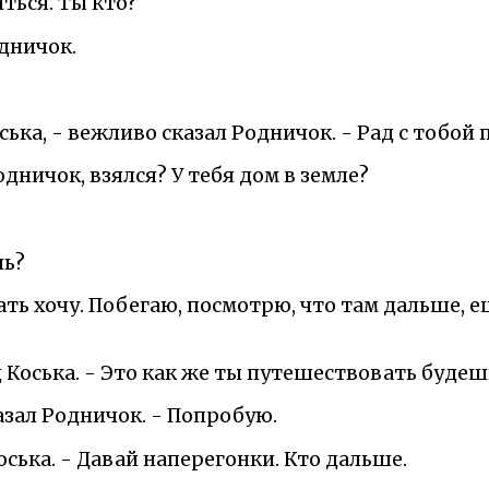
ться. Ты кто?
одничок.
оська, - вежливо сказал Родничок. - Рад с тобой
одничок, взялся? У тебя дом в земле?
шь?
ть хочу. Побегаю, посмотрю, что там дальше, е
ц Коська. - Это как же ты путешествовать будешь
казал Родничок. - Попробую.
оська. - Давай наперегонки. Кто дальше.