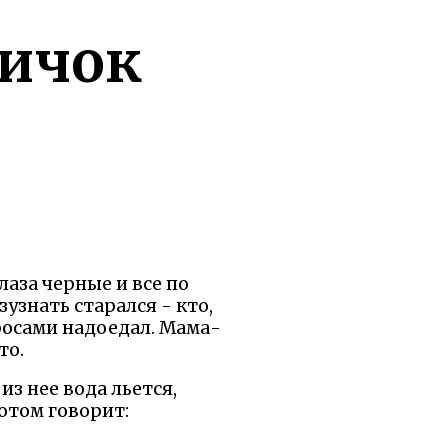
ничок
лаза черные и все по
узнать старался - кто,
просами надоедал. Мама-
то.
з нее вода льется,
потом говорит: