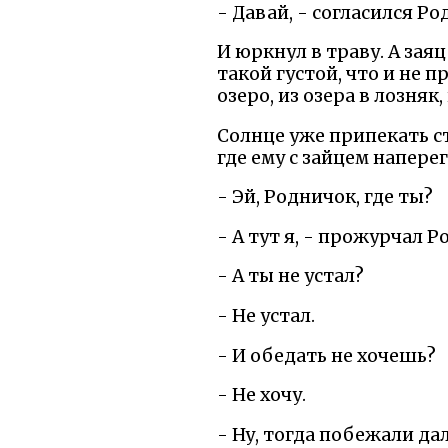
- Давай, - согласился Ро
И юркнул в траву. А зая
такой густой, что и не 
озеро, из озера в лозняк
Солнце уже припекать ст
где ему с зайцем напере
- Эй, Родничок, где ты?
- А тут я, - прожурчал Р
- А ты не устал?
- Не устал.
- И обедать не хочешь?
- Не хочу.
- Ну, тогда побежали да