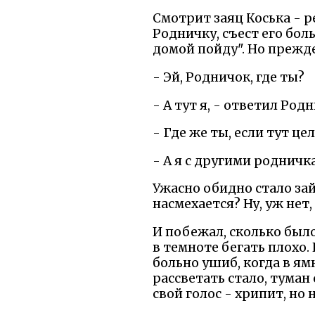
Смотрит заяц Коська - р
Родничку, съест его боль
домой пойду". Но прежд
- Эй, Родничок, где ты?
- А тут я, - ответил Род
- Где же ты, если тут це
- А я с другими роднич
Ужасно обидно стало зайц
насмехается? Ну, уж нет,
И побежал, сколько было
в темноте бегать плохо.
больно ушиб, когда в ямк
рассветать стало, туман
свой голос - хрипит, но