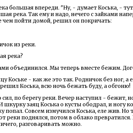
ека большая впереди. "Ну, - думает Коська, - ту
шая река. Так ему и надо, нечего с зайками напе
е чем пойти домой, решил он покричать:
ничок из реки.
лая река?
ками объединился. Мы теперь вместе бежим. Дог
у Коське - как же это так. Родничок без ног, а 
 решил Коська, всю ночь бежать буду, а обгоню!
 сил, по берегу реки. Вечер наступил - бежит, н
 И шкурку заяц Коська о кусты ободрал, и ногу к
у попал. Совсем измучился Коська, еле жив. Но 
 от реки поднялся, потом в облако превратился.
 ничего, разговаривать можно.