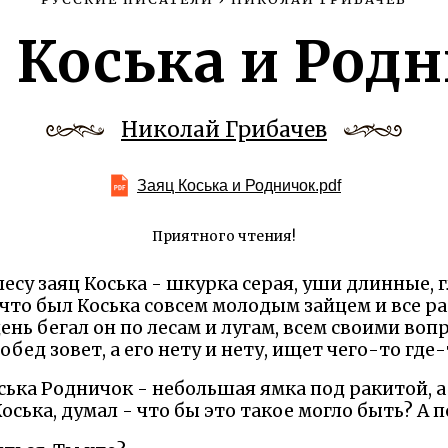
 Коська и Род
Николай Грибачев
Заяц Коська и Родничок.pdf
Приятного чтения!
су заяц Коська - шкурка серая, уши длинные, г
что был Коська совсем молодым зайцем и все раз
 день бегал он по лесам и лугам, всем своими во
обед зовет, а его нету и нету, ищет чего-то где-
ка Родничок - небольшая ямка под ракитой, а и
оська, думал - что бы это такое могло быть? А 