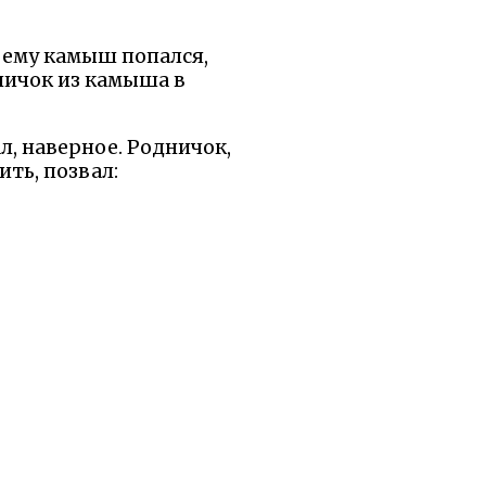
т ему камыш попался,
дничок из камыша в
л, наверное. Родничок,
ить, позвал: