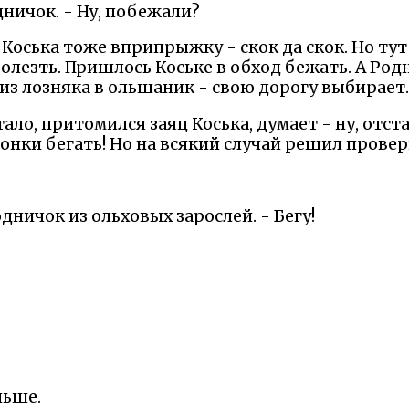
дничок. - Ну, побежали?
ц Коська тоже вприпрыжку - скок да скок. Но ту
пролезть. Пришлось Коське в обход бежать. А Ро
, из лозняка в ольшаник - свою дорогу выбирает.
ало, притомился заяц Коська, думает - ну, отста
гонки бегать! Но на всякий случай решил провер
одничок из ольховых зарослей. - Бегу!
льше.