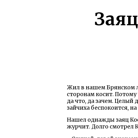
Заяц
Жил в нашем Брянском ле
сторонам косит. Потому 
да что, да зачем. Целый
зайчиха беспокоится, на 
Нашел однажды заяц Кось
журчит. Долго смотрел К