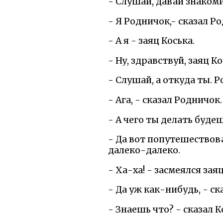
- Слушай, давай знакоми
- Я Родничок,- сказал Р
- А я - заяц Коська.
- Ну, здравствуй, заяц К
- Слушай, а откуда ты. Р
- Ага, - сказал Родничок.
- А чего ты делать буде
- Да вот попутешествова
далеко-далеко.
- Ха-ха! - засмеялся зая
- Да уж как-нибудь, - с
- Знаешь что? - сказал К