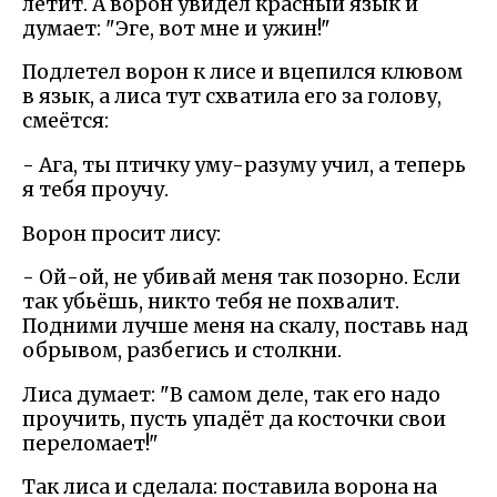
летит. А ворон увидел красный язык и
думает: "Эге, вот мне и ужин!"
Подлетел ворон к лисе и вцепился клювом
в язык, а лиса тут схватила его за голову,
смеётся:
- Ага, ты птичку уму-разуму учил, а теперь
я тебя проучу.
Ворон просит лису:
- Ой-ой, не убивай меня так позорно. Если
так убьёшь, никто тебя не похвалит.
Подними лучше меня на скалу, поставь над
обрывом, разбегись и столкни.
Лиса думает: "В самом деле, так его надо
проучить, пусть упадёт да косточки свои
переломает!"
Так лиса и сделала: поставила ворона на