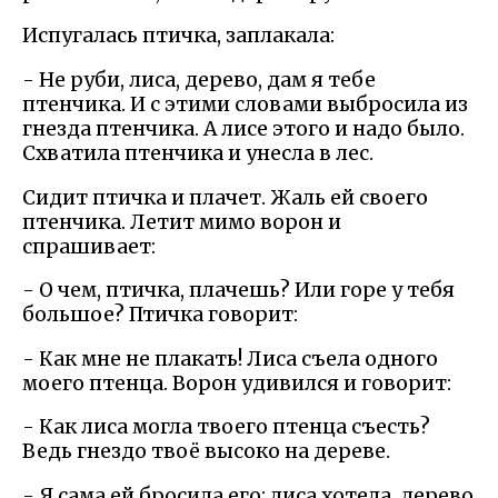
Испугалась птичка, заплакала:
- Не руби, лиса, дерево, дам я тебе
птенчика. И с этими словами выбросила из
гнезда птенчика. А лисе этого и надо было.
Схватила птенчика и унесла в лес.
Сидит птичка и плачет. Жаль ей своего
птенчика. Летит мимо ворон и
спрашивает:
- О чем, птичка, плачешь? Или горе у тебя
большое? Птичка говорит:
- Как мне не плакать! Лиса съела одного
моего птенца. Ворон удивился и говорит:
- Как лиса могла твоего птенца съесть?
Ведь гнездо твоё высоко на дереве.
- Я сама ей бросила его: лиса хотела, дерево