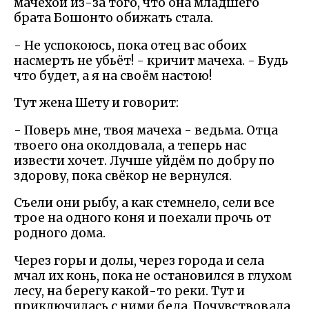
мачехой из-за того, что она младшего
брата Бошонто обижать стала.
- Не успокоюсь, пока отец вас обоих
насмерть не убьёт! - кричит мачеха. - Будь
что будет, а я на своём настою!
Тут жена Шету и говорит:
- Поверь мне, твоя мачеха - ведьма. Отца
твоего она околдовала, а теперь нас
извести хочет. Лучше уйдём по добру по
здорову, пока свёкор не вернулся.
Съели они рыбу, а как стемнело, сели все
трое на одного коня и поехали прочь от
родного дома.
Через горы и долы, через города и села
мчал их конь, пока не остановился в глухом
лесу, на берегу какой-то реки. Тут и
приключилась с ними беда. Почувствовала