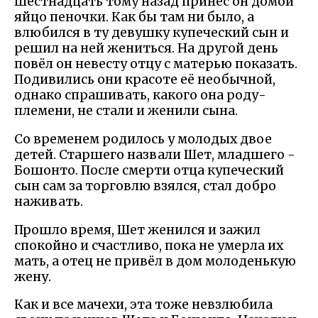
шестнадцать тому назад принёс он домой
яйцо пеночки. Как бы там ни было, а
влюбился в ту девушку купеческий сын и
решил на ней жениться. На другой день
повёл он невесту отцу с матерью показать.
Подивились они красоте её необычной,
однако спрашивать, какого она роду-
племени, не стали и женили сына.
Со временем родилось у молодых двое
детей. Старшего назвали Шет, младшего -
Бошонто. После смерти отца купеческий
сын сам за торговлю взялся, стал добро
наживать.
Прошло время, Шет женился и зажил
спокойно и счастливо, пока не умерла их
мать, а отец не привёл в дом молоденькую
жену.
Как и все мачехи, эта тоже невзлюбила