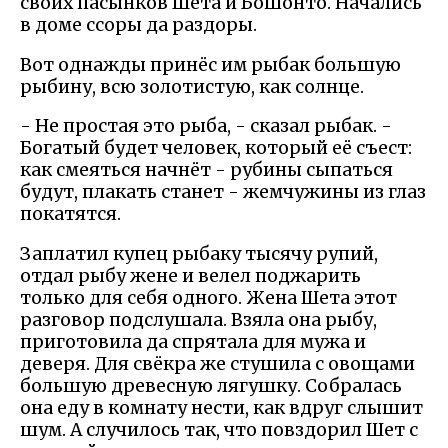
своих пасынков Шета и Бошонто. Начались
в доме ссоры да раздоры.
Вот однажды принёс им рыбак большую
рыбину, всю золотистую, как солнце.
- Не простая это рыба, - сказал рыбак. -
Богатый будет человек, который её съест:
как смеяться начнёт - рубины сыпаться
будут, плакать станет - жемчужины из глаз
покатятся.
Заплатил купец рыбаку тысячу рупий,
отдал рыбу жене и велел поджарить
только для себя одного. Жена Шета этот
разговор подслушала. Взяла она рыбу,
приготовила да спрятала для мужа и
деверя. Для свёкра же стушила с овощами
большую древесную лягушку. Собралась
она еду в комнату нести, как вдруг слышит
шум. А случилось так, что повздорил Шет с