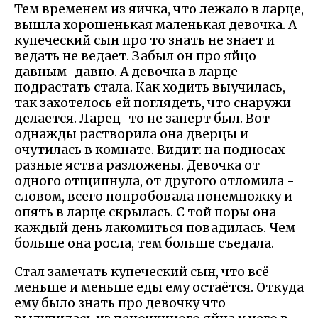
Тем временем из яичка, что лежало в ларце,
вышла хорошенькая маленькая девочка. А
купеческий сын про то знать не знает и
ведать не ведает. Забыл он про яйцо
давным-давно. А девочка в ларце
подрастать стала. Как ходить выучилась,
так захотелось ей поглядеть, что снаружи
делается. Ларец-то не заперт был. Вот
однажды растворила она дверцы и
очутилась в комнате. Видит: на подносах
разные яства разложены. Девочка от
одного отщипнула, от другого отломила -
словом, всего попробовала понемножку и
опять в ларце скрылась. С той поры она
каждый день лакомиться повадилась. Чем
больше она росла, тем больше съедала.
Стал замечать купеческий сын, что всё
меньше и меньше еды ему остаётся. Откуда
ему было знать про девочку что