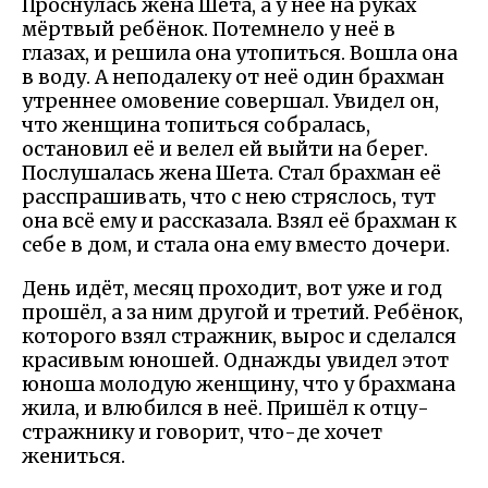
Проснулась жена Шета, а у неё на руках
мёртвый ребёнок. Потемнело у неё в
глазах, и решила она утопиться. Вошла она
в воду. А неподалеку от неё один брахман
утреннее омовение совершал. Увидел он,
что женщина топиться собралась,
остановил её и велел ей выйти на берег.
Послушалась жена Шета. Стал брахман её
расспрашивать, что с нею стряслось, тут
она всё ему и рассказала. Взял её брахман к
себе в дом, и стала она ему вместо дочери.
День идёт, месяц проходит, вот уже и год
прошёл, а за ним другой и третий. Ребёнок,
которого взял стражник, вырос и сделался
красивым юношей. Однажды увидел этот
юноша молодую женщину, что у брахмана
жила, и влюбился в неё. Пришёл к отцу-
стражнику и говорит, что-де хочет
жениться.