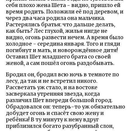
себя плохо жена Шета - видно, пришло ей
время родить. Положили её под деревом, и
через два часа родила она мальчика.
Растерялись братья: что дальше делать,
как быть? Лес глухой, жилья нигде не
видно, огонь развести нечем. А время было
холодное - середина января. Того и гляди
погибнут и мать, и новорождённое дитя!
Оставил Шет младшего брата со своей
женой, а сам пошёл огонь раздобывать.
Бродил он, бродил всю ночь в темноте по
лесу, да так и не встретил никого.
Рассветать уж стало, и на востоке
засверкала утренняя звезда, когда
различил Шет впереди большой город.
Обрадовался он: теперь-то уж обязательно
добудет огонь и спасёт свою жену и
ребёнка! В ту минуту к нему вдруг
приблизился богато разубранный слон,