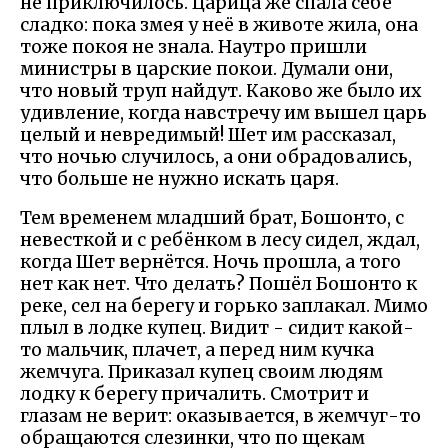
не приключилось. Царица же спала себе
сладко: пока змея у неё в животе жила, она
тоже покоя не знала. Наутро пришли
министры в царские покои. Думали они,
что новый труп найдут. Каково же было их
удивление, когда навстречу им вышел царь
целый и невредимый! Шет им рассказал,
что ночью случилось, а они обрадовались,
что больше не нужно искать царя.
Тем временем младший брат, Бошонто, с
невесткой и с ребёнком в лесу сидел, ждал,
когда Шет вернётся. Ночь прошла, а того
нет как нет. Что делать? Пошёл Бошонто к
реке, сел на берегу и горько заплакал. Мимо
плыл в лодке купец. Видит - сидит какой-
то мальчик, плачет, а перед ним кучка
жемчуга. Приказал купец своим людям
лодку к берегу причалить. Смотрит и
глазам не верит: оказывается, в жемчуг-то
обращаются слезинки, что по щекам