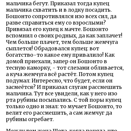
мальчика бегут. Приказал тогда купец
мальчика схватить и в лодку посадить.
Бошонто сопротивлялся изо всех сил, да
разве справиться ему со взрослыми?
Привязал его купец к мачте. Бошонто
вспомнил о своих родных, да как заплачет!
Чем больше плачет, тем больше жемчуга
сыплется! Обрадовался купец: вот
богатство-то какое ему привалило! Как
домой приехали, запер он Бошонто в
тесную каморку, - тот слезами обливается,
а куча жемчуга всё растёт. Потом купец
подумал: Интересно, что будет, если он
засмеётся? И приказал слугам рассмешить
мальчика. Тут все увидели, как у него изо
рта рубины посыпались. С той поры купец
только одно и знал: то мучает Бошонто, то
велит его рассмешить, а сам жемчуг да
рубины огребает.
Между тем жена Шета, когда поняла, что