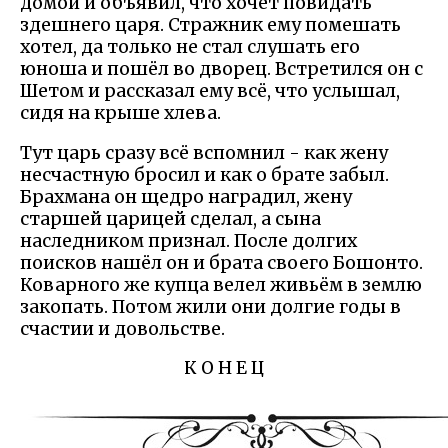
домой и объявил, что хочет повидать
здешнего царя. Стражник ему помешать
хотел, да только не стал слушать его
юноша и пошёл во дворец. Встретился он с
Шетом и рассказал ему всё, что услышал,
сидя на крыше хлева.
Тут царь сразу всё вспомнил - как жену
несчастную бросил и как о брате забыл.
Брахмана он щедро наградил, жену
старшей царицей сделал, а сына
наследником признал. После долгих
поисков нашёл он и брата своего Бошонто.
Коварного же купца велел живьём в землю
закопать. Потом жили они долгие годы в
счастии и довольстве.
К О Н Е Ц