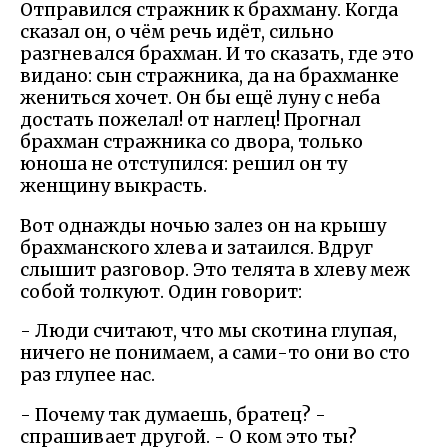
Отправился стражник к брахману. Когда
сказал он, о чём речь идёт, сильно
разгневался брахман. И то сказать, где это
видано: сын стражника, да на брахманке
жениться хочет. Он бы ещё луну с неба
достать пожелал! от наглец! Прогнал
брахман стражника со двора, только
юноша не отступился: решил он ту
женщину выкрасть.
Вот однажды ночью залез он на крышу
брахманского хлева и затаился. Вдруг
слышит разговор. Это телята в хлеву меж
собой толкуют. Один говорит:
- Люди считают, что мы скотина глупая,
ничего не понимаем, а сами-то они во сто
раз глупее нас.
- Почему так думаешь, братец? -
спрашивает другой. - О ком это ты?