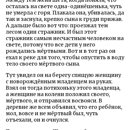
осталась на свете одна-одинёшенька, чуть
не умерла с горя. Плакала она, убивалась, да
так и заснула, крепко сына к груди прижав.
А дальше было вот что: проезжал тем
лесом один стражник. И был этот
стражник самым несчастным человеком на
свете, потому что все дети у него
рождались мёртвыми. Вот и в тот раз он
ехал к реке для того, чтобы опустить в воду
тело своего мёртвого сына.
Тут увидел он на берегу спящую женщину
с новорождённым младенцем на руках.
Взял он тогда потихоньку этого младенца,
а женщине на колени положил своего,
мёртвого, и отправился восвояси. В
деревне же всем объявил, что его ребёнок,
мол, вовсе и не мёртвый был, чуть
отъехали, он и очнулся.