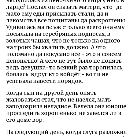
вылупилась из пеночкиного яйца у него в
ларце? Послал он сказать матери, что-де
мало ему еды присылать стали, да и
лакомства все пощипаны да раскрошены.
Удивилась мать: уж столько всего она ему
посылала на серебряных подносах, в
золотых чашах, что не только на одного -
на троих бы хватить должно! А что
поломано да покусано всё - это и совсем
непонятно! А чего не тут было не понять -
ведь девушка-то всякий раз торопилась,
боялась, вдруг кто войдёт,- вот и не
успевала навести порядок.
Когда сын на другой день опять
жаловаться стал, что не наелся, мать
заподозрила неладное. Велела она юноше
проследить хорошенько, не завёлся ли в
его доме вор.
На следующий день, когда слуга разложил