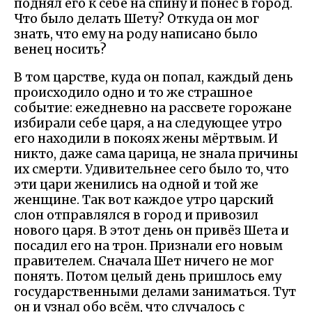
поднял его к себе на спину и понёс в город.
Что было делать Шету? Откуда он мог
знать, что ему на роду написано было
венец носить?
В том царстве, куда он попал, каждый день
происходило одно и то же страшное
событие: ежедневно на рассвете горожане
избирали себе царя, а на следующее утро
его находили в покоях жены мёртвым. И
никто, даже сама царица, не знала причины
их смерти. Удивительнее сего было то, что
эти цари женились на одной и той же
женщине. Так вот каждое утро царский
слон отправлялся в город и привозил
нового царя. В этот день он привёз Шета и
посадил его на трон. Признали его новым
правителем. Сначала Шет ничего не мог
понять. Потом целый день пришлось ему
государственными делами заниматься. Тут
он и узнал обо всём, что случалось с