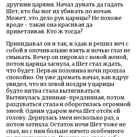
другими царями. Начал думать да гадать
Шет, кто бы мог их убивать по ночам.
Может, это дело рук царицы? Не похоже
вроде - такая она красивая да
приветливая. Кто ж тогда?
Прикидывал он и так, и эдак и решил меч с
собой в опочивальню взять и ночью глаз не
смыкать. Вечер он пировал с новой женой,
потом царица заснула, а Шет стал ждать,
что будет. Первая половина ночи прошла
спокойно. Он уже дремать начал, как вдруг
увидел, что из левой ноздри у царицы
будто нитка стала вытягиваться.
Вытянулась длинная-предлинная, потом
раздуваться стала и оборотилась огромной
змеей. Одним ударом меча Шет отсёк ей
голову. Дернулась змея несколько раз, а
потом затихла. Остаток ночи Шет тоже не
спал, но с ним больше ничего особенного