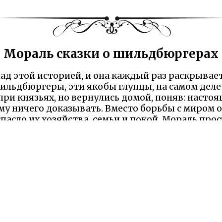
Мораль сказки о шильдбюргерах
д этой историей, и она каждый раз раскрывае
ильдбюргеры, эти якобы глупцы, на самом деле 
ри князьях, но вернулись домой, поняв: насто
ому ничего доказывать. Вместо борьбы с миром
спасло их хозяйства, семьи и покой. Мораль прос
раком, чем тратить силы на чужие ожидания. В
насмешек, такая тактика — щит от бед.
как император усиливает эту идею. Он не просто
карающую тех, кто мешает их «шутовству». Н
о учит нас толерантности: живи как хочешь, ли
казка высмеивает ханжей, которые судят по вн
слепой жестокости к чужому выбору. Я дочиты
еть колпак, чтобы сберечь силы для настоящего