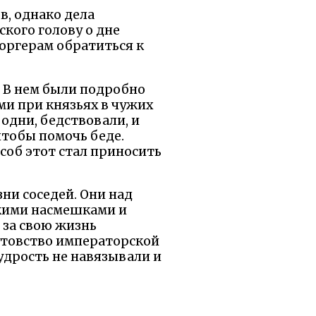
в, однако дела
кого голову о дне
юргерам обратиться к
. В нем были подробно
ми при князьях в чужих
одни, бедствовали, и
чтобы помочь беде.
особ этот стал приносить
ни соседей. Они над
акими насмешками и
за свою жизнь
утовство императорской
удрость не навязывали и