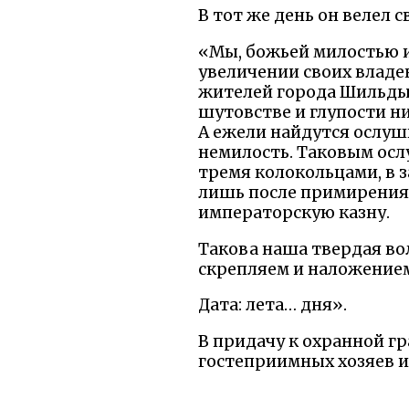
В тот же день он велел
«Мы, божьей милостью 
увеличении своих владе
жителей города Шильды,
шутовстве и глупости н
А ежели найдутся ослуш
немилость. Таковым осл
тремя колокольцами, в 
лишь после примирения
императорскую казну.
Такова наша твердая во
скрепляем и наложением
Дата: лета… дня».
В придачу к охранной г
гостеприимных хозяев ис