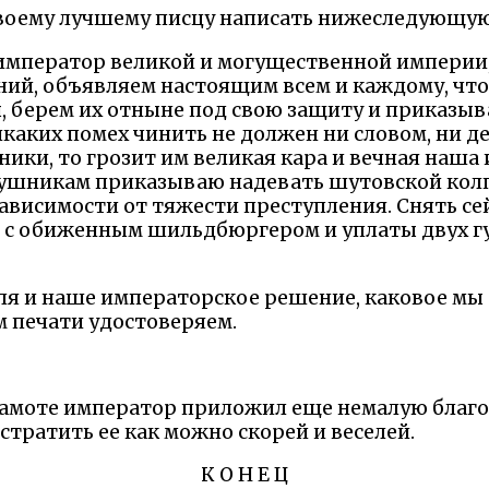
 своему лучшему писцу написать нижеследующу
император великой и могущественной империи,
ний, объявляем настоящим всем и каждому, что,
 берем их отныне под свою защиту и приказыва
икаких помех чинить не должен ни словом, ни 
ники, то грозит им великая кара и вечная наша
ушникам приказываю надевать шутовской колп
зависимости от тяжести преступления. Снять се
 с обиженным шильдбюргером и уплаты двух г
ля и наше императорское решение, каковое мы
 печати удостоверяем.
рамоте император приложил еще немалую благо
тратить ее как можно скорей и веселей.
К О Н Е Ц