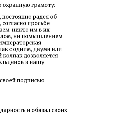
ю охранную грамоту:
 постоянно радея об
 согласно просьбе
ем: никто им в их
делом, ни помышлением.
 императорская
ак с одним, двумя или
й колпак дозволяется
ульденов в нашу
 своей подписью
дарность и обязал своих