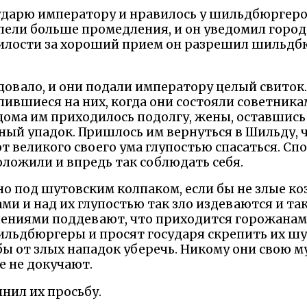
сударю императору и нравилось у шильдбюргеро
пели больше промедления, и он уведомил городс
 милости за хороший прием он разрешил шильдб
довало, и они подали императору целый свиток
лившиеся на них, когда они состояли советника
дома им приходилось подолгу, жены, оставшись 
ный упадок. Пришлось им вернуться в Шильду, 
т великого своего ума глупостью спасаться. Сп
оложили и впредь так соблюдать себя.
о под шутовским колпаком, если бы не злые коз
 и над их глупостью так зло издеваются и т
ениями поддевают, что приходится горожанам 
ильдбюргеры и просят государя скрепить их ш
бы от злых нападок уберечь. Никому они свою м
 не докучают.
нил их просьбу.