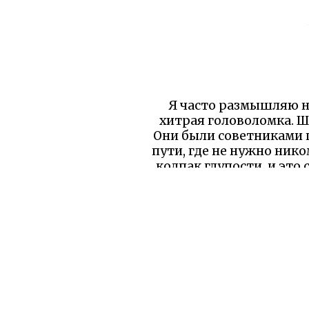
Я часто размышляю на
хитрая головоломка. Ш
Они были советниками п
пути, где не нужно ник
колпак глупости, и это 
мудрее притвориться ду
А теперь смотрите, 
официальную грамоту, 
колпаком и штрафом! Эт
и мир тебя защитит. С
истинная глупость — в 
и нам стоит иногда над