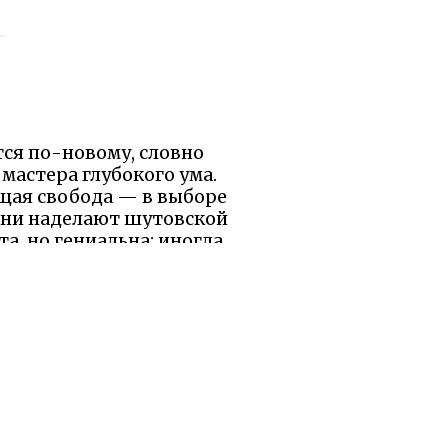
тся по-новому, словно
мастера глубокого ума.
ящая свобода — в выборе
 они наделают шутовской
та, но гениальна: иногда
 мире, полном зависти и
 соглашается, а даёт
асмешники сами рискуют
шь бы не вредил другим,
ешности, и напоминает:
ваю её и думаю — может,
? Эта история не просто