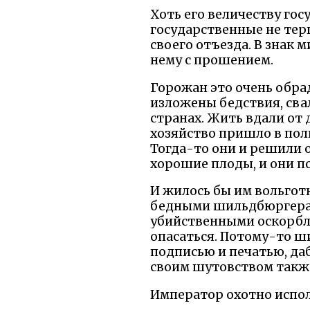
Хоть его величеству го
государственные не тер
своего отъезда. В знак
нему с прошением.
Горожан это очень обра
изложены бедствия, сва
странах. Жить вдали от 
хозяйство пришло в пол
Тогда-то они и решили о
хорошие плоды, и они п
И жилось бы им вольготн
бедными шильдбюргерами
убийственными оскорбл
опасаться. Потому-то ш
подписью и печатью, да
своим шутовством также
Император охотно испол