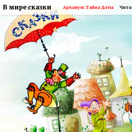
В мире сказки
Арканум: Тайна Даты
Чита