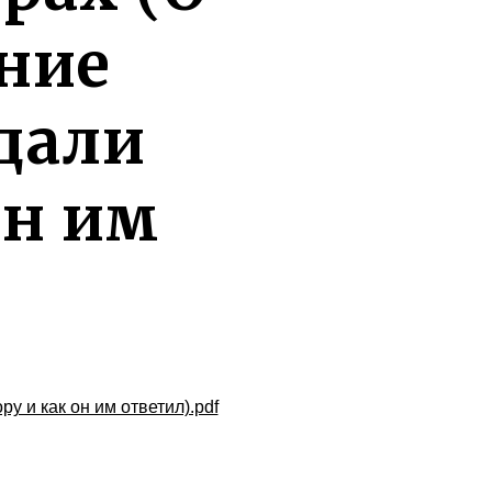
ние
дали
он им
 и как он им ответил).pdf