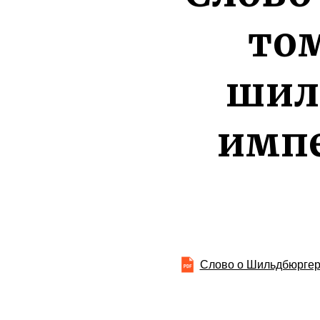
то
шил
импе
Слово о Шильдбюргера