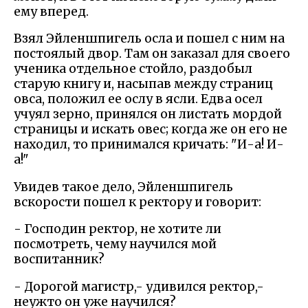
ему вперед.
Взял Эйленшпигель осла и пошел с ним на
постоялый двор. Там он заказал для своего
ученика отдельное стойло, раздобыл
старую книгу и, насыпав между страниц
овса, положил ее ослу в ясли. Едва осел
учуял зерно, принялся он листать мордой
страницы и искать овес; когда же он его не
находил, то принимался кричать: "И-а! И-
а!"
Увидев такое дело, Эйленшпигель
вскорости пошел к ректору и говорит:
- Господин ректор, не хотите ли
посмотреть, чему научился мой
воспитанник?
- Дорогой магистр,- удивился ректор,-
неужто он уже научился?