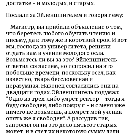
достатке - и молодых, и старых.
Послали за Эйленшпигелем и говорят ему:
- Магистр, вы прибили объявление о том,
что беретесь любого обучить чтению и
письму, да к тому же в короткий срок. И вот
мы, господа из университета, решили
отдать вам в учение молодого осла.
Возьметесь ли вы за это? Эйленшпигель
ответил согласием, но испросил на это
побольше времени, поскольку осел, как
известно, тварь бессловесная и
неразумная. Наконец согласились они на
двадцати годах. Эйленшпигель подумал:
"Одно из трех: либо умрет ректор - тогда я
буду свободен, либо помру я - и с меня уже
ничего не возьмешь, а помрет мой ученик -
опять же я свободен". А рассудив так,
запросил он на это дело пятьсот старых
монет, и в счет их некоторую сумму дали