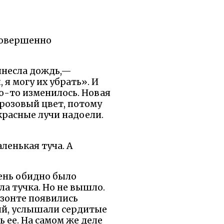
 Совершенно
ринесла дождь,—
 я могу их убрать». И
то-то изменилось. Новая
 розовый цвет, потому
 красные лучи надоели.
аленькая туча. А
чень обидно было
ла тучка. Но не вышло.
изонте появились
ий, услышали сердитые
 ее. На самом же деле