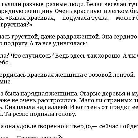
 гуляли разные, разные люди. Белая веселая туч
рядную женщину. Очень красивую, в легком бел
ах. «Какая красивая,— подумала тучка,— может 
 грустная?»
ась грустной, даже раздраженной. Она сердито 
 подругу. А та все удивлялась:
ла? Что случилось? Ведь здесь так хорошо. А ты
бо...
сердилась красивая женщина с розовой лентой.—
 мне.
а была нарядная женщина. Старые деревья и му
аже не очень расстроились. Мало ли странных л
. Она плыла над аллеей. И вот тень от прядки е
 Та резко подняла голову.
ла она удовлетворенно и твердо,— сейчас пойде