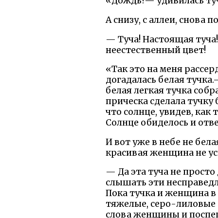
«Дождь?— удивилась ту
А снизу, с аллеи, снова
— Туча! Настоящая туча!
неестественный цвет!
«Так это на меня рассер
догадалась белая тучка.
белая легкая тучка собр
прическа сделала тучку 
что солнце, увидев, как
Солнце обиделось и отв
И вот уже в небе не бела
красивая женщина не ус
— Да эта туча не просто
слышать эти несправедли
Пока тучка и женщина в
тяжелые, серо-лиловые 
слова женщины и поспеш