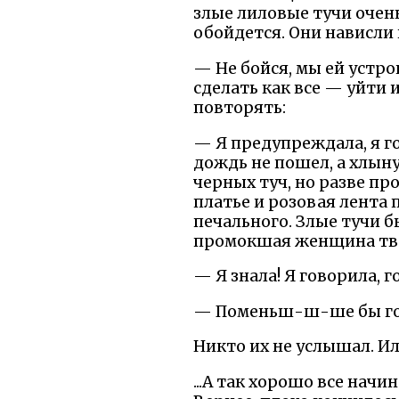
злые лиловые тучи очень
обойдется. Они нависли 
— Не бойся, мы ей устр
сделать как все — уйти и
повторять:
— Я предупреждала, я го
дождь не пошел, а хлыну
черных туч, но разве п
платье и розовая лента
печального. Злые тучи б
промокшая женщина тве
— Я знала! Я говорила, г
— Поменьш-ш-ше бы гов
Никто их не услышал. Ил
...А так хорошо все начи