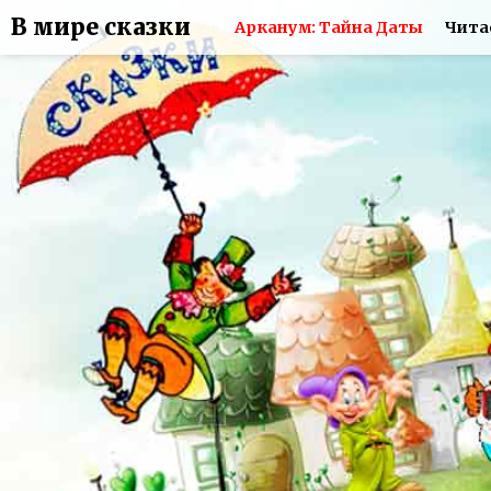
В мире сказки
Арканум: Тайна Даты
Чита