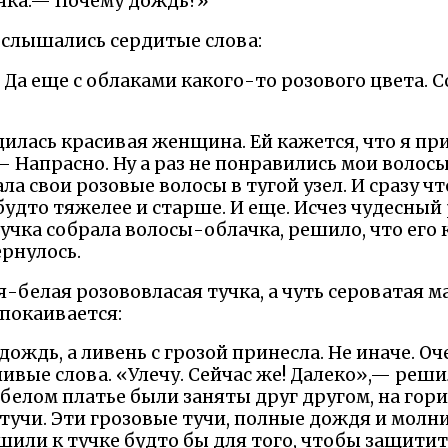
чка.— Почему дождь?»
 послышались сердитые слова:
 Да еще с облаками какого-то розового цвета.
дилась красивая женщина. Ей кажется, что я п
— Напрасно. Ну а раз не понравились мои волосы,
ала свои розовые волосы в тугой узел. И сразу ч
будто тяжелее и старше. И еще. Исчез чудесный
 тучка собрала волосы-облачка, решило, что его
ернулось.
я-белая розововласая тучка, а чуть сероватая м
покаивается:
 дождь, а ливень с грозой принесла. Не иначе. О
вые слова. «Улечу. Сейчас же! Далеко»,— реши
 белом платье были заняты друг другом, на гор
тучи. Эти грозовые тучи, полные дождя и молн
или к тучке будто бы для того, чтобы защитить