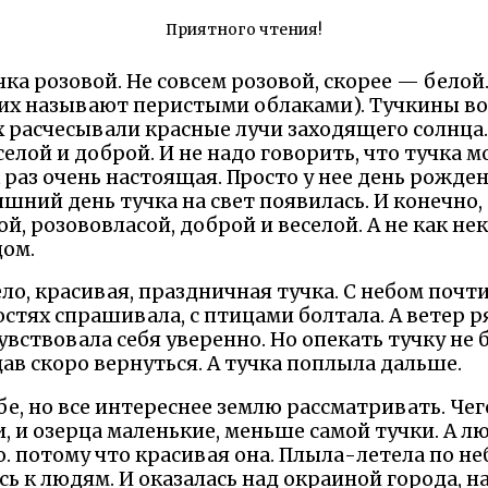
Приятного чтения!
чка розовой. Не совсем розовой, скорее — белой
их называют перистыми облаками). Тучкины во
х расчесывали красные лучи заходящего солнца.
селой и доброй. И не надо говорить, что тучка м
 раз очень настоящая. Просто у нее день рожден
яшний день тучка на свет появилась. И конечно, 
й, розововласой, доброй и веселой. А не как н
дом.
село, красивая, праздничная тучка. С небом поч
стях спрашивала, с птицами болтала. А ветер ря
увствовала себя уверенно. Но опекать тучку не
ав скоро вернуться. А тучка поплыла дальше.
бе, но все интереснее землю рассматривать. Чег
и, и озерца маленькие, меньше самой тучки. А лю
. потому что красивая она. Плыла-летела по не
сь к людям. И оказалась над окраиной города, 