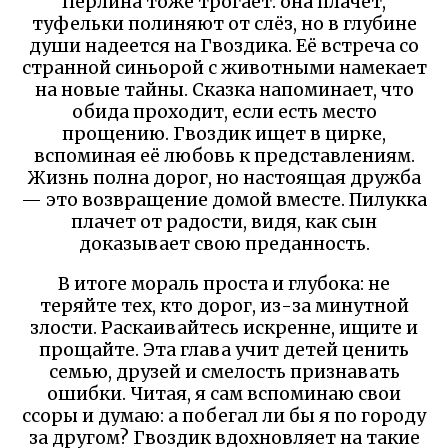
Перлина тоже трогает: она плачет,
туфельки полиняют от слёз, но в глубине
души надеется на Гвоздика. Её встреча со
странной синьорой с животными намекает
на новые тайны. Сказка напоминает, что
обида проходит, если есть место
прощению. Гвоздик ищет в цирке,
вспоминая её любовь к представлениям.
Жизнь полна дорог, но настоящая дружба
— это возвращение домой вместе. Пилукка
плачет от радости, видя, как сын
доказывает свою преданность.
В итоге мораль проста и глубока: не
теряйте тех, кто дорог, из-за минутной
злости. Раскаивайтесь искренне, ищите и
прощайте. Эта глава учит детей ценить
семью, друзей и смелость признавать
ошибки. Читая, я сам вспоминаю свои
ссоры и думаю: а побегал ли бы я по городу
за другом? Гвоздик вдохновляет на такие