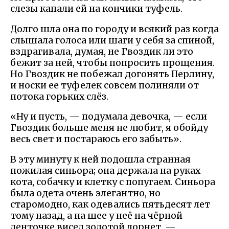
слезы капали ей на кончики туфель.
Долго шла она по городу и всякий раз когда
слышала голоса или шаги у себя за спиной,
вздрагивала, думая, не Гвоздик ли это
бежит за ней, чтобы попросить прощения.
Но Гвоздик не побежал догонять Перлину,
и носки ее туфелек совсем полиняли от
потока горьких слёз.
«Ну и пусть, — подумала девочка, — если
Гвоздик больше меня не любит, я обойду
весь свет и постараюсь его забыть».
В эту минуту к ней подошла странная
пожилая синьора; она держала на руках
кота, собачку и клетку с попугаем. Синьора
была одета очень элегантно, но
старомодно, как одевались пятьдесят лет
тому назад, а на шее у неё на чёрной
ленточке висел золотой лорнет. —