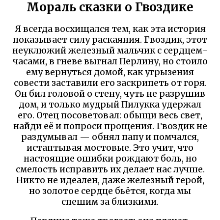
Мораль сказки о Гвоздике
Я всегда восхищался тем, как эта история
показывает силу раскаяния. Гвоздик, этот
неуклюжий железный мальчик с сердцем-
часами, в гневе выгнал Перлину, но стоило
ему вернуться домой, как угрызения
совести заставили его заскрипеть от горя.
Он бил головой о стену, чуть не разрушив
дом, и только мудрый Пилукка удержал
его. Отец посоветовал: обыщи весь свет,
найди её и попроси прощения. Гвоздик не
раздумывал — обнял папу и помчался,
истаптывая мостовые. Это учит, что
настоящие ошибки рождают боль, но
смелость исправить их делает нас лучше.
Никто не идеален, даже железный герой,
но золотое сердце бьётся, когда мы
спешим за близкими.