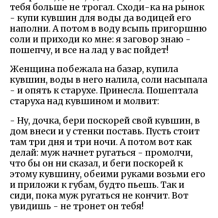
тебя больше не трогал. Сходи-ка на рынок
- купи кувшин для воды да водицей его
наполни. А потом в воду всыпь пригоршню
соли и приходи ко мне: я заговор знаю -
пошепчу, и все на лад у вас пойдет!
Женщина побежала на базар, купила
кувшин, воды в него налила, соли насыпала
- и опять к старухе. Принесла. Пошептала
старуха над кувшином и молвит:
- Ну, дочка, бери поскорей свой кувшин, в
дом внеси и у стенки поставь. Пусть стоит
там три дня и три ночи. А потом вот как
делай: муж начнет ругаться - промолчи,
что бы он ни сказал, и беги поскорей к
этому кувшину, обеими руками возьми его
и приложи к губам, будто пьешь. Так и
сиди, пока муж ругаться не кончит. Вот
увидишь - не тронет он тебя!