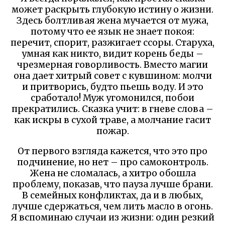
может раскрыть глубокую истину о жизни.
Здесь болтливая жена мучается от мужа,
потому что ее язык не знает покоя:
перечит, спорит, разжигает ссоры. Старуха,
умная как никто, видит корень беды –
чрезмерная говорливость. Вместо магии
она дает хитрый совет с кувшином: молчи
и притворись, будто пьешь воду. И это
сработало! Муж угомонился, побои
прекратились. Сказка учит: в гневе слова –
как искры в сухой траве, а молчание гасит
пожар.
От первого взгляда кажется, что это про
подчинение, но нет – про самоконтроль.
Жена не сломалась, а хитро обошла
проблему, показав, что пауза лучше брани.
В семейных конфликтах, да и в любых,
лучше сдержаться, чем лить масло в огонь.
Я вспоминаю случаи из жизни: один резкий