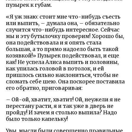
пузырек к губам.
«Я уж знаю: стоит мне что-нибудь съесть
или выпить, – думала она, – обязательно
случится что-нибудь интересное. Сейчас
мы и эту бутылочку проверим! Хорошо бы,
она подействовала и я опять стала
большая, а то прямо надоело быть такой
козявкой!» Пузырек подействовал, и еще
как! Не успела Алиса выпить и половины,
как упилась головой в потолок, и ей
пришлось сильно наклониться, чтобы не
сломать себе шею. Она поскорее поставила
его обратно, приговаривая:
– Ой-ой, хватит, хватит! Ой, неужели я не
перестану расти, я и так уже в дверь не
пройду! И зачем я столько выпила? Надо
было только капельку!
Увы, мысли были совершенно правильные,