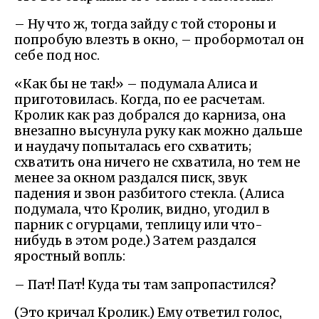
– Ну что ж, тогда зайду с той стороны и
попробую влезть в окно, – пробормотал он
себе под нос.
«Как бы не так!» – подумала Алиса и
приготовилась. Когда, по ее расчетам.
Кролик как раз добрался до карниза, она
внезапно высунула руку как можно дальше
и наудачу попыталась его схватить;
схватить она ничего не схватила, но тем не
менее за окном раздался писк, звук
падения и звон разбитого стекла. (Алиса
подумала, что Кролик, видно, угодил в
парник с огурцами, теплицу или что-
нибудь в этом роде.) Затем раздался
яростный вопль:
– Пат! Пат! Куда ты там запропастился?
(Это кричал Кролик.) Ему ответил голос,