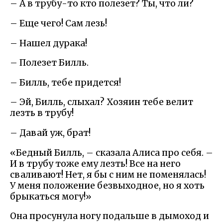
– А в трубу-то кто полезет? Ты, что ли?
– Еще чего! Сам лезь!
– Нашел дурака!
– Полезет Билль.
– Билль, тебе придется!
– Эй, Билль, слыхал? Хозяин тебе велит
лезть в трубу!
– Давай уж, брат!
«Бедный Билль, – сказала Алиса про себя. –
И в трубу тоже ему лезть! Все на него
сваливают! Нет, я бы с ним не поменялась!
У меня положение безвыходное, но я хоть
брыкаться могу!»
Она просунула ногу подальше в дымоход и