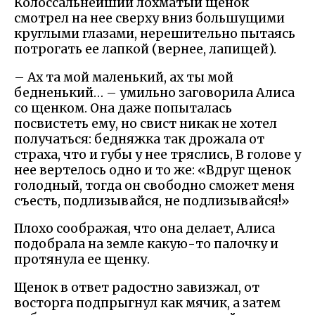
Колоссальнейший лохматый щенок
смотрел на нее сверху вниз большущими
круглыми глазами, нерешительно пытаясь
потрогать ее лапкой (вернее, лапищей).
– Ах та мой маленький, ах ты мой
бедненький… – умильно заговорила Алиса
со щенком. Она даже попыталась
посвистеть ему, но свист никак не хотел
получаться: бедняжка так дрожала от
страха, что и губы у нее тряслись, В голове у
нее вертелось одно и то же: «Вдруг щенок
голодный, тогда он свободно сможет меня
съесть, подлизывайся, не подлизывайся!»
Плохо соображая, что она делает, Алиса
подобрала на земле какую-то палочку и
протянула ее щенку.
Щенок в ответ радостно завизжал, от
восторга подпрыгнул как мячик, а затем