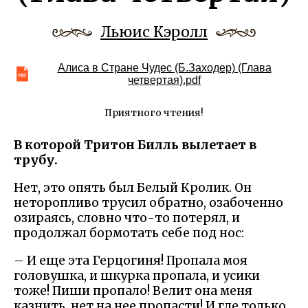
Льюис Кэролл
Алиса в Стране Чудес (Б.Заходер) (Глава
четвертая).pdf
Приятного чтения!
В которой Тритон Билль вылетает в
трубу.
Нет, это опять был Белый Кролик. Он
неторопливо трусил обратно, озабоченно
озираясь, словно что-то потерял, и
продолжал бормотать себе под нос:
– И еще эта Герцогиня! Пропала моя
головушка, и шкурка пропала, и усики
тоже! Пиши пропало! Велит она меня
казнить, нет на нее пропасти! И где только