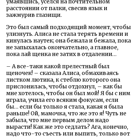
умаявшись, уселся на почтительном
расстоянии от палки, свесив язык и
зажмурив глазищи.
Это был самый подходящий момент, чтобы
улизнуть. Алиса не стала терять времени и
кинулась наутек; она бежала и бежала, пока
не запыхалась окончательно, а главное,
пока лай щенка не затих в отдалении…
– А все-таки какой прелестный был
щеночек! – сказала Алиса, обмахиваясь
листком лютика, к стеблю которого она
прислонилась, чтобы отдохнул, – как бы
мне хотелось, чтобы он был мой! Я бы с ним
играла, учила его всяким фокусам, если
бы… если бы только я стала, какая я была
раньше! Ой, мамочка, что же это я! Чуть не
забыла, что мне первым делом надо
вырасти! Как же это седлать? Ага, конечно,
надо что-то съесть или выпить, только вот