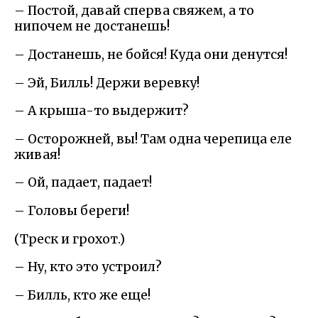
– Постой, давай сперва свяжем, а то
нипочем не достанешь!
– Достанешь, не бойся! Куда они денутся!
– Эй, Билль! Держи веревку!
– А крыша-то выдержит?
– Осторожней, вы! Там одна черепица еле
живая!
– Ой, падает, падает!
– Головы береги!
(Треск и грохот.)
– Ну, кто это устроил?
– Билль, кто же еще!