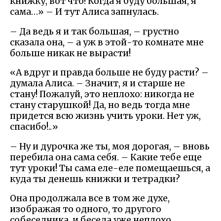
книжку, вот что! Когда я буду большая, я
сама…» – И тут Алиса запнулась.
– Да ведь я и так большая, – грустно
сказала она, – а уж в этой-то комнате мне
больше никак не вырасти!
«А вдруг и правда больше не буду расти? –
думала Алиса. – Значит, я и старше не
стану! Пожалуй, это неплохо: никогда не
стану старушкой! Да, но ведь тогда мне
придется всю жизнь учить уроки. Нет уж,
спасибо!..»
– Ну и дурочка же ты, моя дорогая, – вновь
перебила она сама себя. – Какие тебе еще
тут уроки! Ты сама еле-еле помещаешься, а
куда ты денешь книжки и тетрадки?
Она продолжала все в том же духе,
изображая то одного, то другого
собеседника, и беседа уже неплохо