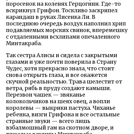
поросенок на коленях Герцогини. Где-то
вскрикнул Грифон. Тоскливо заскрипел
карандаш в руках Лисенка Ли. В
последнюю очередь воздух наполнил хрип
подавляемых морских свинок, вперемешку
с отдаленными всхлипами опечаленного
Минтакраба.
Так сестра Алисы и сидела с закрытыми
глазами и уже почти поверила в Страну
Чудес, хотя прекрасно знала, что стоит
снова открыть глаза, и все окажется
скучной реальностью. Трава шелестит от
ветра, рябь в пруду создают камыши.
Перезвон чашек — звяканье
колокольчиков на шеях овец, а вопли
королевы — выкрики пастуха. Чиханье
ребенка, визги Грифона и все остальные
странные звуки — всего лишь
взбалмошный гам на скотном дворе, и