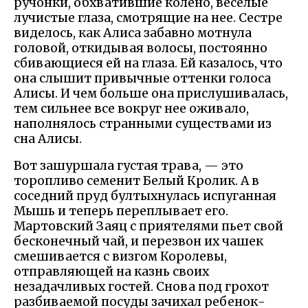
ручонки, обхватившие колено, веселые
лучистые глаза, смотрящие на нее. Сестре
виделось, как Алиса забавно мотнула
головой, откидывая волосы, постоянно
сбивающиеся ей на глаза. Ей казалось, что
она слышит привычные оттенки голоса
Алисы. И чем больше она прислушивалась,
тем сильнее все вокруг нее оживало,
наполнялось странными существами из
сна Алисы.
Вот зашуршала густая трава, — это
торопливо семенит Белый Кролик. А в
соседний пруд бултыхнулась испуганная
Мышь и теперь переплывает его.
Мартовский Заяц с приятелями пьет свой
бесконечный чай, и перезвон их чашек
смешивается с визгом Королевы,
отправляющей на казнь своих
незадачливых гостей. Снова под грохот
разбиваемой посуды зачихал ребенок-