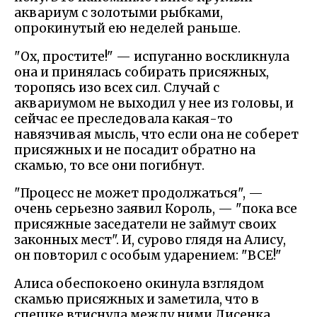
аквариум с золотыми рыбками,
опрокинутый ею неделей раньше.
"Ох, простите!" — испуганно воскликнула
она и принялась собирать присяжных,
торопясь изо всех сил. Случай с
аквариумом не выходил у нее из головы, и
сейчас ее преследовала какая-то
навязчивая мысль, что если она не соберет
присяжных и не посадит обратно на
скамью, то все они погибнут.
"Процесс не может продолжаться", —
очень серьезно заявил Король, — "пока все
присяжные заседатели не займут своих
законных мест". И, сурово глядя на Алису,
он повторил с особым ударением: "ВСЕ!"
Алиса обеспокоено окинула взглядом
скамью присяжных и заметила, что в
спешке втиснула между ними Лисенка