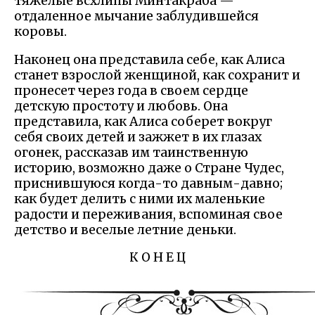
тяжелые всхлипы Минтакраба —
отдаленное мычание заблудившейся
коровы.
Наконец она представила себе, как Алиса
станет взрослой женщиной, как сохранит и
пронесет через года в своем сердце
детскую простоту и любовь. Она
представила, как Алиса соберет вокруг
себя своих детей и зажжет в их глазах
огонек, рассказав им таинственную
историю, возможно даже о Стране Чудес,
приснившуюся когда-то давным-давно;
как будет делить с ними их маленькие
радости и переживания, вспоминая свое
детство и веселые летние деньки.
К О Н Е Ц