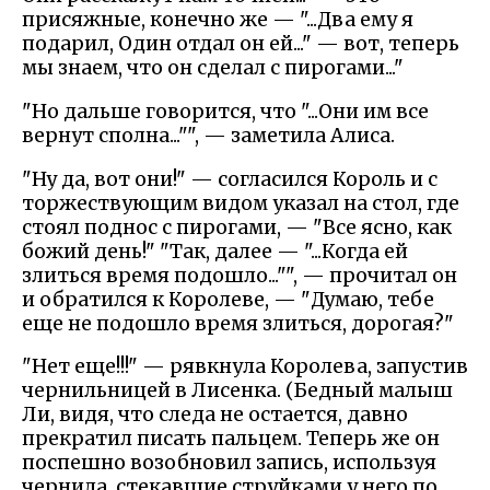
присяжные, конечно же — "...Два ему я
подарил, Один отдал он ей..." — вот, теперь
мы знаем, что он сделал с пирогами..."
"Но дальше говорится, что "...Они им все
вернут сполна..."", — заметила Алиса.
"Ну да, вот они!" — согласился Король и с
торжествующим видом указал на стол, где
стоял поднос с пирогами, — "Все ясно, как
божий день!" "Так, далее — "...Когда ей
злиться время подошло..."", — прочитал он
и обратился к Королеве, — "Думаю, тебе
еще не подошло время злиться, дорогая?"
"Нет еще!!!" — рявкнула Королева, запустив
чернильницей в Лисенка. (Бедный малыш
Ли, видя, что следа не остается, давно
прекратил писать пальцем. Теперь же он
поспешно возобновил запись, используя
чернила, стекавшие струйками у него по