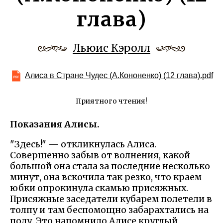
глава)
Льюис Кэролл
Алиса в Стране Чудес (А.Кононенко) (12 глава).pdf
Приятного чтения!
Показания Алисы.
"Здесь!" — откликнулась Алиса.
Совершенно забыв от волнения, какой
большой она стала за последние несколько
минут, она вскочила так резко, что краем
юбки опрокинула скамью присяжных.
Присяжные заседатели кубарем полетели в
толпу и там беспомощно забарахтались на
полу. Это напомнило Алисе круглый