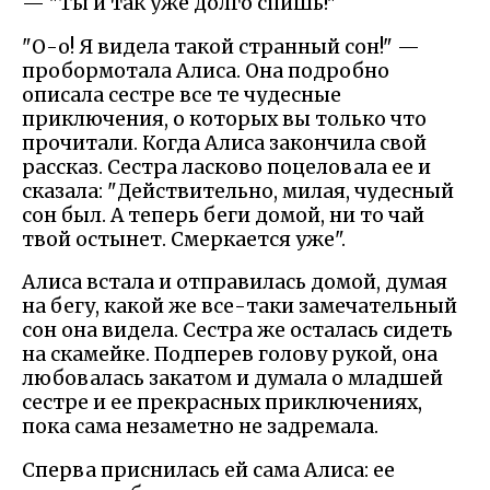
— "Ты и так уже долго спишь!"
"О-о! Я видела такой странный сон!" —
пробормотала Алиса. Она подробно
описала сестре все те чудесные
приключения, о которых вы только что
прочитали. Когда Алиса закончила свой
рассказ. Сестра ласково поцеловала ее и
сказала: "Действительно, милая, чудесный
сон был. А теперь беги домой, ни то чай
твой остынет. Смеркается уже".
Алиса встала и отправилась домой, думая
на бегу, какой же все-таки замечательный
сон она видела. Сестра же осталась сидеть
на скамейке. Подперев голову рукой, она
любовалась закатом и думала о младшей
сестре и ее прекрасных приключениях,
пока сама незаметно не задремала.
Сперва приснилась ей сама Алиса: ее