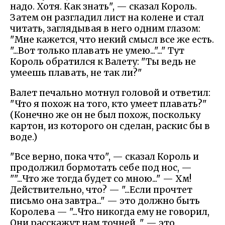
надо. Хотя. Как знать", — сказал Король.
Затем он разгладил лист на колене и стал
читать, заглядывая в него одним глазом:
"Мне кажется, что некий смысл все же есть.
"...Вот только плавать не умею..."..." Тут
Король обратился к Валету: "Ты ведь не
умеешь плавать, не так ли?"
Валет печально мотнул головой и ответил:
"Что я похож на того, кто умеет плавать?"
(Конечно же он не был похож, поскольку
картон, из которого он сделан, раскис бы в
воде.)
"Все верно, пока что", — сказал Король и
продолжил бормотать себе под нос, —
""...Что же тогда будет со мною..." — Хм!
Действительно, что? — "...Если прочтет
письмо она завтра..." — это должно быть
Королева — "...Что никогда ему не говорил,
Они расскажут нам точней..." — это