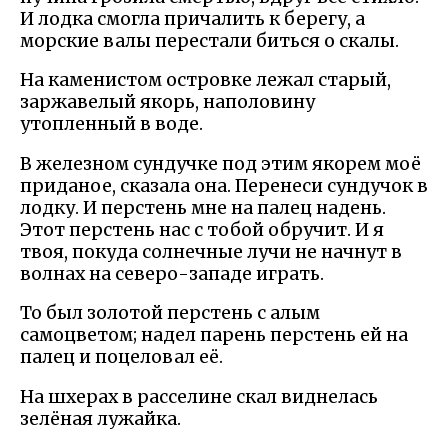
И лодка смогла причалить к берегу, а
морские валы перестали биться о скалы.
На каменистом островке лежал старый,
заржавелый якорь, наполовину
утопленный в воде.
В железном сундучке под этим якорем моё
приданое, сказала она. Перенеси сундучок в
лодку. И перстень мне на палец надень.
Этот перстень нас с тобой обручит. И я
твоя, покуда солнечные лучи не начнут в
волнах на северо-западе играть.
То был золотой перстень с алым
самоцветом; надел парень перстень ей на
палец и поцеловал её.
На шхерах в расселине скал виднелась
зелёная лужайка.