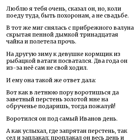
Люблю я тебя очень, сказал он, но, коли
поеду туда, быть похоронам, а не свадьбе.
В тот же миг снялась с прибрежного валуна
скрытая пенной дымкой тринадцатая
чайка и полетела прочь.
На другую зиму к девушке кормщик из
рыбацкой ватаги посватался. Два года он
из-за неё сам не свой ходил.
И ему она такой же ответ дала:
Вот как в летнюю пору воротишься да
заветный перстень золотой мне на
обрученье подаришь, тогда пожалуй!
Воротился он под самый Иванов день.
А как услыхал, где запрятан перстень, так
сел и заплакал; проплакал он весь день и