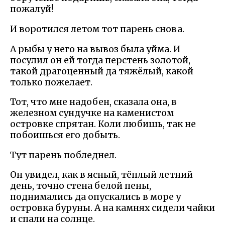
пожалуй!
И воротился летом тот парень снова.
А рыбы у него на вывоз была уйма. И
посулил он ей тогда перстень золотой,
такой драгоценный да тяжёлый, какой
только пожелает.
Тот, что мне надобен, сказала она, в
железном сундучке на каменистом
островке спрятан. Коли любишь, так не
побоишься его добыть.
Тут парень побледнел.
Он увидел, как в ясный, тёплый летний
день, точно стена белой пены,
поднимались да опускались в море у
островка буруны. А на камнях сидели чайки
и спали на солнце.