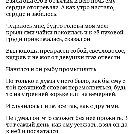
Взяла она его в объятия и всю ночь ему
сердце отогревала. А как утро настало,
сердце и забилось.
Чудилось мне, будто голова моя меж
крыльями чайки покоилась и к её пуховой
груди прижималась, сказал он.
Был юноша прекрасен собой, светловолос,
кудряв и не мог от девушки глаз отвести.
Нанялся и он рыбу промышлять.
Но только и думы у него было, как бы ему с
той девушкой словом перемолвиться, будь
то на утренней зорьке или на вечерней.
И случилось с ним все так, как с другими.
Не думал он, что сможет без неё прожить. В
тот самый день, как ему уезжать, взял он да
к ней и посватался.