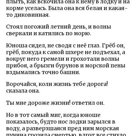
плыть, как вскочила она к нему в лодку и на
корме уселась. Была она вся белая и какая-
то диковинная.
Стоял погожий летний день, и волны
сверкали и катились по морю.
Юноша сидел, не сводя с неё глаз. Грёб он,
грёб, покуда к самой шхере не подъехал, а
вокруг него гремели и грохотали волны
прибоя, а брызги бурунов и морской пены
вздымались точно башни.
Ворочайся, коли жизнь тебе дорога!
сказала она.
Ты мне дороже жизни! ответил он.
Но в тот самый миг, когда юноше
показалось, будто нос лодки зарылся в
воду, а разверзшаяся пред ним морская
пучина грозила смертью, вдруг все стихло.