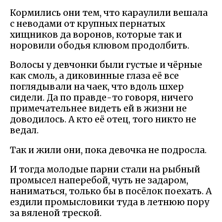
Кормились они тем, что караулили вешала
с неводами от крупных пернатых
хищников да воронов, которые так и
норовили ободья клювом продолбить.
Волосы у девчонки были густые и чёрные
как смоль, а диковинные глаза её все
поглядывали на чаек, что вдоль шхер
сидели. Да по правде-то говоря, ничего
примечательнее видеть ей в жизни не
доводилось. А кто её отец, того никто не
ведал.
Так и жили они, пока девочка не подросла.
И тогда молодые парни стали на рыбный
промысел наперебой, чуть не задаром,
наниматься, только бы в посёлок поехать. А
ездили промысловики туда в летнюю пору
за вяленой треской.