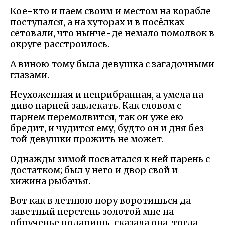
Кое-кто и паем своим и местом на корабле
поступался, а на хуторах и в посёлках
сетовали, что нынче-де немало помолвок в
округе расстроилось.
А виною тому была девушка с загадочными
глазами.
Неухоженная и неприбранная, а умела на
диво парней завлекать. Как словом с
парнем перемолвится, так он уже ею
бредит, и чудится ему, будто он и дня без
той девушки прожить не может.
Однажды зимой посватался к ней парень с
достатком; был у него и двор свой и
хижина рыбачья.
Вот как в летнюю пору воротишься да
заветный перстень золотой мне на
обрученье подаришь, сказала она, тогда