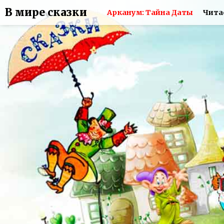
В мире сказки
Арканум: Тайна Даты
Чита