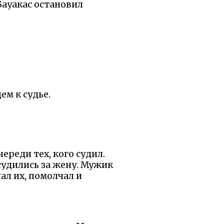
Бауакас остановил
ем к судье.
череди тех, кого судил.
судились за жену. Мужик
шал их, помолчал и