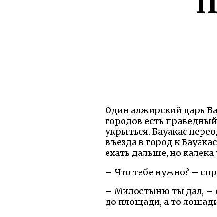
П
Один алжирский царь Бау
городов есть праведный 
укрыться. Бауакас переод
въезда в город к Бауака
ехать дальше, но калека 
– Что тебе нужно? – спр
– Милостыню ты дал, – с
до площади, а то лошад