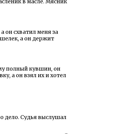
асленик в масле. Мясник
а он схватил меня за
ошелек, а он держит
ему полный кувшин, он
ку, а он взял их и хотел
ло дело. Судья выслушал