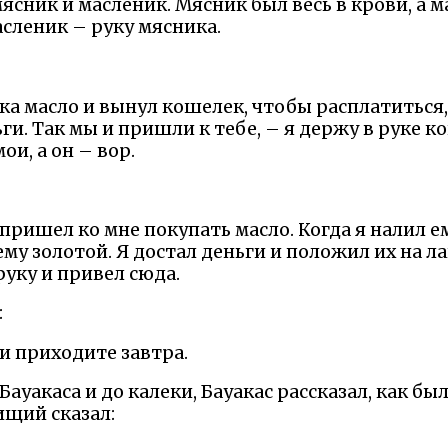
ясник и масленик. Мясник был весь в крови, а м
асленик – руку мясника.
ека масло и вынул кошелек, чтобы расплатиться, 
ьги. Так мы и пришли к тебе, – я держу в руке к
ои, а он – вор.
пришел ко мне покупать масло. Когда я налил 
у золотой. Я достал деньги и положил их на лав
руку и привел сюда.
:
 и приходите завтра.
Бауакаса и до калеки, Бауакас рассказал, как бы
ищий сказал: