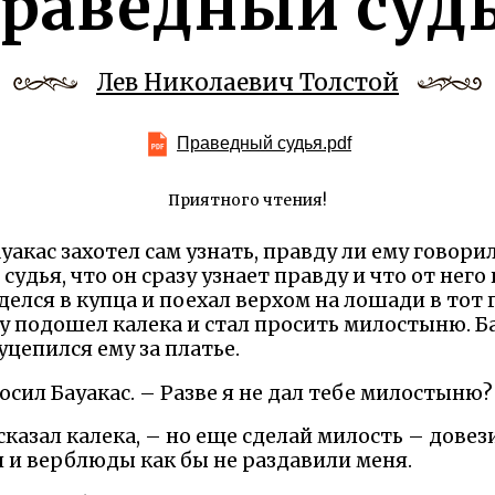
раведный суд
Лев Николаевич Толстой
Праведный судья.pdf
Приятного чтения!
акас захотел сам узнать, правду ли ему говорили
судья, что он сразу узнает правду и что от него
елся в купца и поехал верхом на лошади в тот г
су подошел калека и стал просить милостыню. Ба
уцепился ему за платье.
осил Бауакас. – Разве я не дал тебе милостыню?
казал калека, – но еще сделай милость – довез
и и верблюды как бы не раздавили меня.