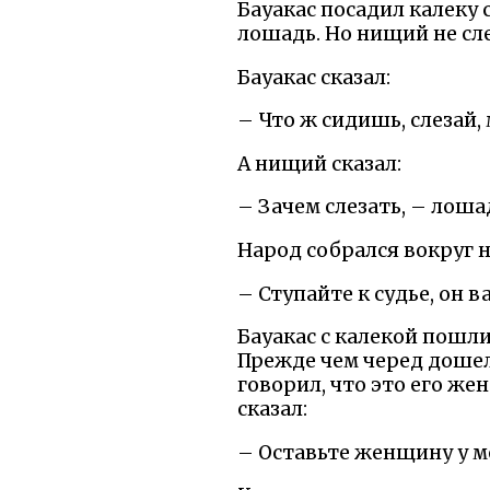
Бауакас посадил калеку 
лошадь. Но нищий не сле
Бауакас сказал:
– Что ж сидишь, слезай,
А нищий сказал:
– Зачем слезать, – лоша
Народ собрался вокруг н
– Ступайте к судье, он в
Бауакас с калекой пошли 
Прежде чем черед дошел 
говорил, что это его жен
сказал:
– Оставьте женщину у ме