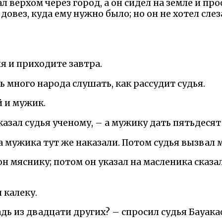
ал верхом через город, а он сидел на земле и про
довез, куда ему нужно было; но он не хотел слез
я и приходите завтра.
ь много народа слушать, как рассудит судья.
 и мужик.
казал судья ученому, – а мужику дать пятьдесят
а мужика тут же наказали. Потом судья вызвал 
он мяснику; потом он указал на масленика сказал
 калеку.
ь из двадцати других? – спросил судья Бауакас