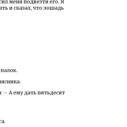
сил меня подвезти его. Я
ать и сказал, что лошадь
 палок.
мясника.
: – А ему дать пятьдесят
а.