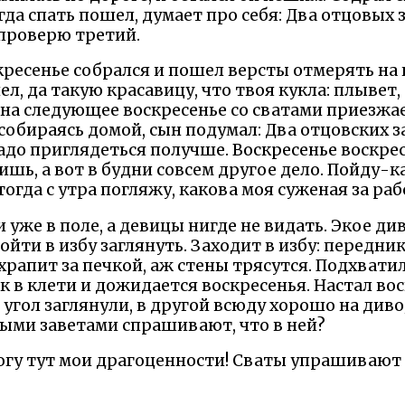
гда спать пошел, думает про себя: Два отцовых 
проверю третий.
ресенье собрался и пошел версты отмерять на к
л, да такую красавицу, что твоя кукла: плывет, 
 на следующее воскресенье со сватами приезжае
собираясь домой, сын подумал: Два отцовских з
адо приглядеться получше. Воскресенье воскрес
шь, а вот в будни совсем другое дело. Пойду-ка
тогда с утра погляжу, какова моя суженая за раб
и уже в поле, а девицы нигде не видать. Экое ди
ойти в избу заглянуть. Заходит в избу: передник
а храпит за печкой, аж стены трясутся. Подхвати
к в клети и дожидается воскресенья. Настал во
 угол заглянули, в другой всюду хорошо на диво;
выми заветами спрашивают, что в ней?
огу тут мои драгоценности! Сваты упрашивают е