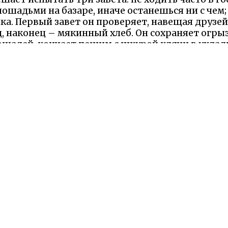
ошадьми на базаре, иначе останешься ни с чем;
ка. Первый завет он проверяет, навещая друзей 
, наконец – мякинный хлеб. Он сохраняет огрыз
шадей, кончает пешим с шкурой клячи в укладк
дывает: она спит до полудня, пока другие работ
ты приезжают, он показывает укладку с трофеям
отцовы заветы. Невеста в стыде уезжает.
итростью сына: он не просто поверил, а доказа
ь глубока – советы родителей часто спасают от
 повседневной жизни мы тоже игнорируем пред
и. Сказка учит уважать опыт старших, использ
роде ложной красоты или выгодной сделки. Она
 в простых словах, а глупость – в слепом непов
 Надеемся Вам понравилась сказка и наш сайт. М