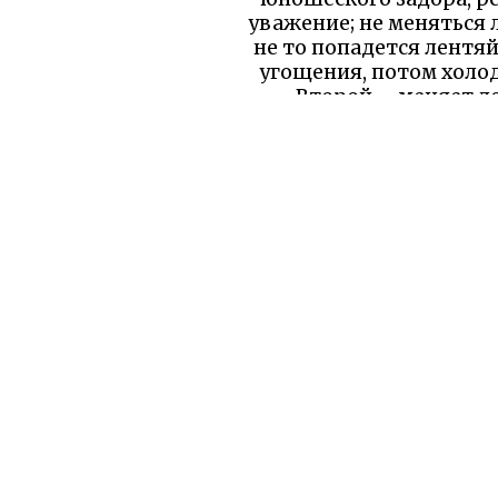
уважение; не меняться л
не то попадется лентяй
угощения, потом холод
Второй – меняет ло
красавицей, но подгля
передник. Когда сва
Эта история увлекает х
уроки в пользу. Морал
укрепляет веру. В
повторить чужие промах
избегать соблазнов в
мудрость
Уважаемый читатель!