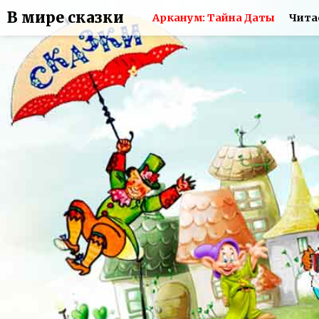
В мире сказки
Арканум: Тайна Даты
Чита