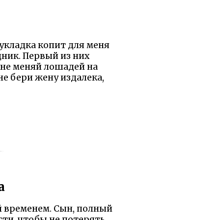
, укладка копит для меня
дник. Первый из них
: не меняй лошадей на
 не бери жену издалека,
а
й временем. Сын, полный
сти, чтобы не потерять