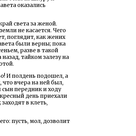
завета оказались
рай света за женой.
земли не касается. Чего
т, поглядит, как жених
авета были верны; пока
еньем, разве в такой
 назад, тайком залезу на
отой.
во! И полдень подошел, а
, что вчера на ней был,
л сын передник и ходу
скресный день приехали
 заходят в клеть,
го: пусть, мол, дозволит