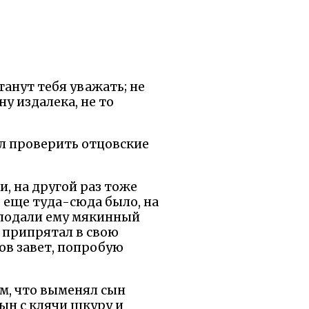
станут тебя уважать; не
ну издалека, не то
ил проверить отцовские
и, на другой раз тоже
е еще туда-сюда было, на
, подали ему мякинный
и припрятал в свою
цов завет, попробую
ем, что выменял сын
сын с клячи шкуру и