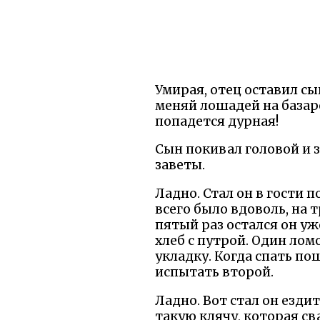
Умирая, отец оставил сын
меняй лошадей на базаре
попадется дурная!
Сын покивал головой и 
заветы.
Ладно. Стал он в гости 
всего было вдоволь, на 
пятый раз остался он уж
хлеб с путрой. Один лом
укладку. Когда спать по
испытать второй.
Ладно. Вот стал он езди
такую клячу, которая св