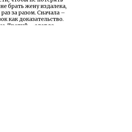
 не брать жену издалека,
раз за разом. Сначала –
ок как доказательство.
е. Третий – едет за
ают. Хитро забирает ее
и, объясняя, что это
л на практике и обернул
 ошибок, а проверка их
упреждения, рискуя
овать ум для проверки и
 напоминает: истинная
иновении.
ы были бы рады, если