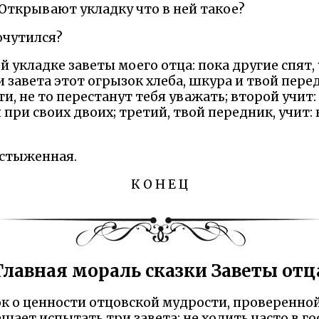
! Открывают укладку что в ней такое?
очутился?
ой укладке заветы моего отца: пока другие спят
и завета этот огрызок хлеба, шкура и твой пере
сти, не то перестанут тебя уважать; второй учит
 при своих двоих; третий, твой передник, учит:
истыженная.
К О Н Е Ц
Главная мораль сказки Заветы отц
рок о ценности отцовской мудрости, проверенно
шает испытать три завета: не ходить часто в го