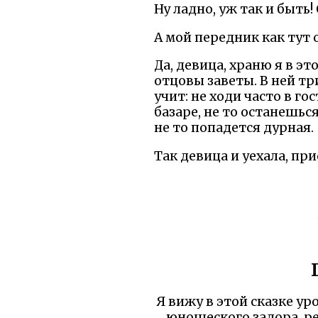
Ну ладно, уж так и быть
А мой передник как тут 
Да, девица, храню я в эт
отцовы заветы. В ней тр
учит: не ходи часто в го
базаре, не то останешься
не то попадется дурная.
Так девица и уехала, пр
Я вижу в этой сказке у
юношеского задора, ре