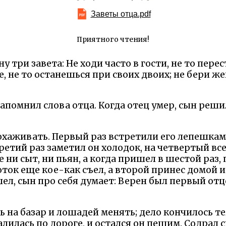
Заветы отца.pdf
Приятного чтения!
у три завета: Не ходи часто в гости, не то пере
, не то останешься при своих двоих; не бери же
запомнил слова отца. Когда отец умер, сын реш
похаживать. Первый раз встретили его лепешкам
третий раз заметил он холодок, на четвертый вс
е ни сыт, ни пьян, а когда пришел в шестой раз
оток еще кое-как съел, а второй принес домой 
шел, сын про себя думает: Верен был первый от
ть на базар и лошадей менять; дело кончилось т
алилась по дороге, и остался он пешим. Содрал 