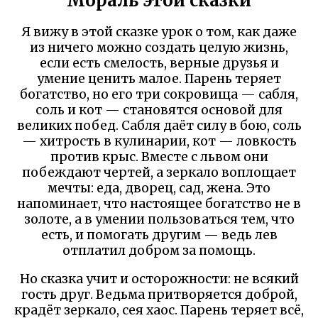
Мораль этой сказки
Я вижу в этой сказке урок о том, как даже
из ничего можно создать целую жизнь,
если есть смелость, верные друзья и
умение ценить малое. Парень теряет
богатство, но его три сокровища — сабля,
соль и кот — становятся основой для
великих побед. Сабля даёт силу в бою, соль
— хитрость в кулинарии, кот — ловкость
против крыс. Вместе с львом они
побеждают чертей, а зеркало воплощает
мечты: еда, дворец, сад, жена. Это
напоминает, что настоящее богатство не в
золоте, а в умении пользоваться тем, что
есть, и помогать другим — ведь лев
отплатил добром за помощь.
Но сказка учит и осторожности: не всякий
гость друг. Ведьма притворяется доброй,
крадёт зеркало, сея хаос. Парень теряет всё,