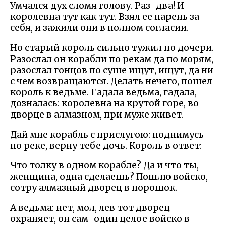
Умчался дух сломя голову. Раз-два! И
королевна тут как тут. Взял ее парень за
себя, и зажили они в полном согласии.
Но старый король сильно тужил по дочери.
Разослал он корабли по рекам да по морям,
разослал гонцов по суше ищут, ищут, да ни
с чем возвращаются. Делать нечего, пошел
король к ведьме. Гадала ведьма, гадала,
дозналась: королевна на крутой горе, во
дворце в алмазном, при муже живет.
Дай мне корабль с прислугою: поднимусь
по реке, верну тебе дочь. Король в ответ:
Что толку в одном корабле? Да и что ты,
женщина, одна сделаешь? Пошлю войско,
сотру алмазный дворец в порошок.
А ведьма: нет, мол, лев тот дворец
охраняет, он сам-один целое войско в