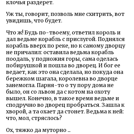
клочья раздерет.
Уж ты, говорит, позволь мне схитрить, вот
увидишь, что будет.
Что ж! Будь по-твоему, ответил король и
дал ведьме корабль с прислугой. Поднялся
корабль вверх по реке, но к самому дворцу
не причалил: оставила ведьма корабль
поодаль, у подножия горы, сама оделась
побирушкой и пошла во дворец. И бог ее
ведает, как это она сделала, но покуда она
бережком шагала, королевна во дворце
занемогла. Парня-то о ту пору дома не
было, он со львом да с котом на охоту
вышел. Конечно, в такое время ведьме и
сподручно во дворец пробраться. Зашла к
хворой, а та охает да стонет. Ведьма к ней:
что, мол, стряслось?
Ох, тяжко да муторно ...