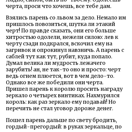
черта, проси что хочешь, все тебе дам.
Взялись парень со львом за дело. Немало им
пришлось повозиться, шутка ли этакий
черт! По правде сказать, они его больше
хитростью одолели, нежели силою: лев к
черту сзади подкрался, вскочил ему на
загривок и опрокинул навзничь. А парень с
саблей тут как тут, рубит, куда попало.
Думал велика ли мудрость лежачего
зарубить! ан, не так-то оно и просто: черт
ведь огнем плюется, вот в чем дело-то.
Однако все же победили они черта.
Пришел парень к королю просить награду
зеркало о четырех винтиках. Нахмурился
король: как раз зеркало ему подавай! Но
перечить не стал уговор дороже денег.
Пошел парень дальше по свету бродить,
гордый-прегордый: в руках зеркальце, по