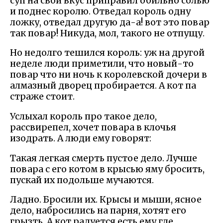
суп на свой вкус приправил обильно солью
и поднес королю. Отведал король одну
ложку, отведал другую да-а! вот это повар
так повар! Никуда, мол, такого не отпущу.
Но недолго тешился король: уж на другой
неделе люди приметили, что новый-то
повар что ни ночь к королевской дочери в
алмазный дворец пробирается. А кот па
страже стоит.
Услыхал король про такое дело,
рассвирепел, хочет повара в клочья
изодрать. А люди ему говорят:
Такая легкая смерть пустое дело. Лучше
повара с его котом в крысью яму бросить,
пускай их подольше мучаются.
Ладно. Бросили их. Крысы и мыши, ясное
дело, набросились на парня, хотят его
грызть. А кот радуется есть ему где