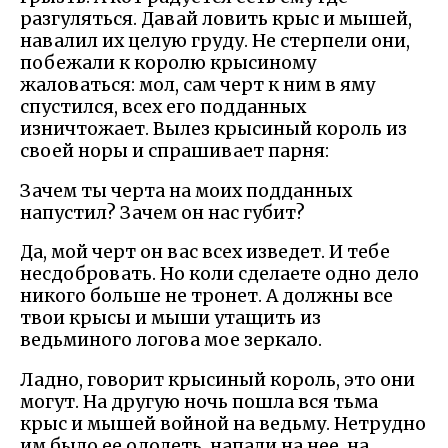
разгуляться. Давай ловить крыс и мышей,
навалил их целую груду. Не стерпели они,
побежали к королю крысиному
жаловаться: мол, сам черт к ним в яму
спустился, всех его подданных
изничтожает. Вылез крысиный король из
своей норы и спрашивает парня:
Зачем ты черта на моих подданных
напустил? Зачем он нас губит?
Да, мой черт он вас всех изведет. И тебе
несдобровать. Но коли сделаете одно дело
никого больше не тронет. А должны все
твои крысы и мыши утащить из
ведьминого логова мое зеркало.
Ладно, говорит крысиный король, это они
могут. На другую ночь пошла вся тьма
крыс и мышей войной на ведьму. Нетрудно
им было ее одолеть, напали на нее, на