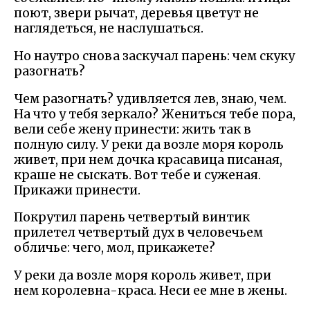
поют, звери рычат, деревья цветут не
наглядеться, не наслушаться.
Но наутро снова заскучал парень: чем скуку
разогнать?
Чем разогнать? удивляется лев, знаю, чем.
На что у тебя зеркало? Жениться тебе пора,
вели себе жену принести: жить так в
полную силу. У реки да возле моря король
живет, при нем дочка красавица писаная,
краше не сыскать. Вот тебе и суженая.
Прикажи принести.
Покрутил парень четвертый винтик
прилетел четвертый дух в человечьем
обличье: чего, мол, прикажете?
У реки да возле моря король живет, при
нем королевна-краса. Неси ее мне в жены.