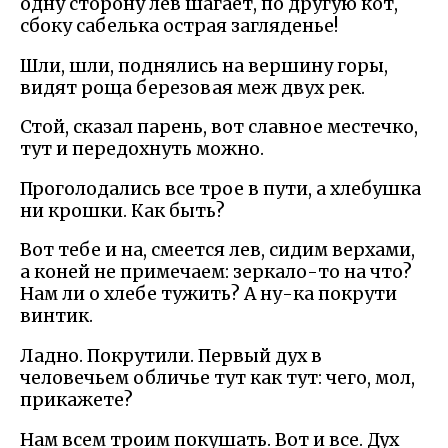
одну сторону лев шагает, по другую кот,
сбоку сабелька острая загляденье!
Шли, шли, поднялись на вершину горы,
видят роща березовая меж двух рек.
Стой, сказал парень, вот славное местечко,
тут и передохнуть можно.
Проголодались все трое в пути, а хлебушка
ни крошки. Как быть?
Вот тебе и на, смеется лев, сидим верхами,
а коней не примечаем: зеркало-то на что?
Нам ли о хлебе тужить? А ну-ка покрути
винтик.
Ладно. Покрутили. Первый дух в
человечьем обличье тут как тут: чего, мол,
прикажете?
Нам всем троим покушать. Вот и все. Дух