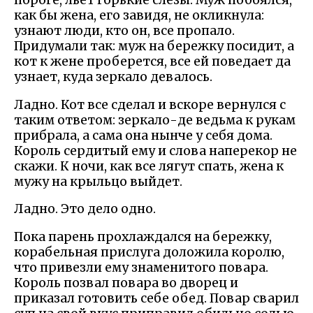
как бы жена, его завидя, не окликнула:
узнают люди, кто он, все пропало.
Придумали так: муж на бережку посидит, а
кот к жене проберется, все ей поведает да
узнает, куда зеркало девалось.
Ладно. Кот все сделал и вскоре вернулся с
таким ответом: зеркало-де ведьма к рукам
прибрала, а сама она нынче у себя дома.
Король сердитый ему и слова наперекор не
скажи. К ночи, как все лягут спать, жена к
мужу на крыльцо выйдет.
Ладно. Это дело одно.
Пока парень прохлаждался на бережку,
корабельная прислуга доложила королю,
что привезли ему знаменитого повара.
Король позвал повара во дворец и
приказал готовить себе обед. Повар сварил