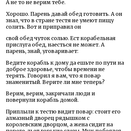
А не то не верим тебе.
Хорошо. Парень давай обед готовить. А он
знал, что в стране тестя не умеют пищу
солить. Вот и приправил он
свой обед чуток солью. Ест корабельная
прислуга обед, наесться не может. А
парень, знай, уговаривает:
Ведите корабль к дому да ешьте по пути на
доброе здоровье, чтобы времени не
терять. Говорил я вам, что я повар
знаменитый. Верите ли мне теперь?
Верим, верим, закричали люди и
повернули корабль домой.
Приплыли к тестю видит повар: стоит его
алмазный дворец рядышком с
королевским дворцом, а жена сидит на
пороге, льет горькие слезы. Муж побоялся,