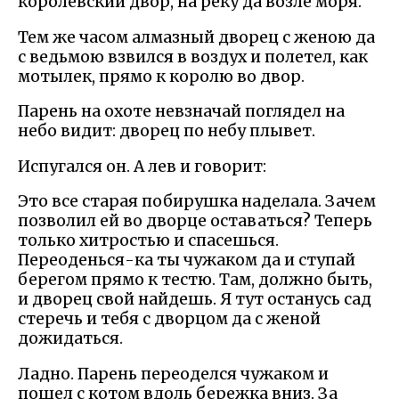
королевский двор, на реку да возле моря.
Тем же часом алмазный дворец с женою да
с ведьмою взвился в воздух и полетел, как
мотылек, прямо к королю во двор.
Парень на охоте невзначай поглядел на
небо видит: дворец по небу плывет.
Испугался он. А лев и говорит:
Это все старая побирушка наделала. Зачем
позволил ей во дворце оставаться? Теперь
только хитростью и спасешься.
Переоденься-ка ты чужаком да и ступай
берегом прямо к тестю. Там, должно быть,
и дворец свой найдешь. Я тут останусь сад
стеречь и тебя с дворцом да с женой
дожидаться.
Ладно. Парень переоделся чужаком и
пошел с котом вдоль бережка вниз. За