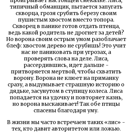
проигрывает настоящей смекалке. Лиса,
типичный обманщик, пытается запугать
скворца, грозя срубить березу своим
пушистым хвостом вместо топора.
Скворец в панике готов отдать птенца,
ведь какой родитель не дрогнет за детей?
Но ворона своим острым умом разоблачает
блеф: хвостом дерево не срубишь! Это учит
нас не паниковать при угрозах, а
проверять слова на деле. Лиса,
рассердившись, идет дальше -
притворяется мертвой, чтобы схватить
ворону. Ворона не клюет на приманку
сразу, а выдумывает страшную историю о
дядьке, засунутом в ступицу колеса. Лиса
попадается на удочку и повторяет казнь,
но ворона выскакивает! Так обе птицы
спасены благодаря уму.
В жизни мы часто встречаем таких «лис» -
тех, кто давит авторитетом или ложью.