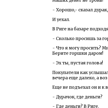
Наших денег не тронь!
- Хорошо,- сказал дурак,
И уехал.
В Риге на базаре подход
- Сколько просишь за г
- Что я могу просить? Мн
Берите горшки даром!
- Эх ты, пустая голова!
Покупатели как услышали
вечера еще далеко, а воз
Еще не подъехал он и к 
- Дурачок, где деньги?
- Где деньги? В Риге.