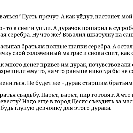
аться? Пусть прячут. А как уйдут, настанет мой
-то в снег и ушли. А дурачок пошарил в сугробе
я серебра. Ну что же? Взвалил шкатулку на сан
насыпал братьям полные шапки серебра. А остал
ечку свой соломенный матрас и снова спит, как 
ак много денег привез им дурак, почувствовали
зрешили ему то, на что раньше никогда бы не с
 жениться. Не будет же -дурак старшим братьям
атья свадьбу. Парят, варят, пир готовят. А что 
невесту? Надо еще в город Цесис съездить за мас
будь глупую девчонку для этого дурака.
пошел топить баню, варить пиво. Топил-топил о
шевалось, вышибло пробку в потолок и разлилос
Все дело развалилось.