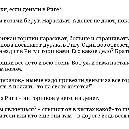
ки, если деньги в Риге?
м возами берут. Нарасхват. А денег не дают, пок
рижан горшки нарасхват, больше и спрашивать н
нова посылают дурака в Ригу. Один воз отвезет,
а ездит в Ригу с горшками. Его какое дело? Брать
ршки все лето и всю осень. Вот уж и зима настала
м возом.
 дурачок,- нынче надо привезти деньги за все г
ят. А пожить-то на свете хочется!"
 Риги - ни горшков у него, ни денег.
 ты являешься? - слышит он в кустах какой-то 
ители или кто еще они там - в дороге ведь всех 