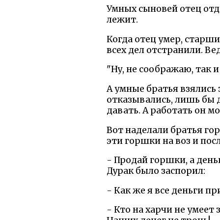
Умных сыновей отец отда
лежит.
Когда отец умер, старши
всех дел отстранили. Ве
"Ну, не соображаю, так и
А умные братья взялись 
отказывались, лишь бы 
давать. А работать он мо
Вот наделали братья гор
эти горшки на воз и пос
- Продай горшки, а день
Дурак было заспорил:
- Как же я все деньги п
- Кто на харчи не умеет 