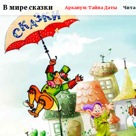
В мире сказки
Арканум: Тайна Даты
Чита