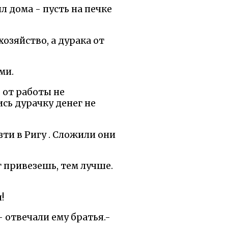
л дома - пусть на печке
озяйство, а дурака от
ми.
 от работы не
сь дурачку денег не
ти в Ригу . Сложили они
г привезешь, тем лучше.
!
- отвечали ему братья.-