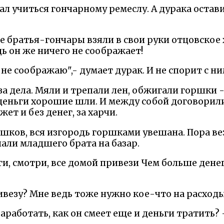
л учиться гончарному ремеслу. А дурака остави
е братья-гончары взяли в свои руки отцовское х
дь он же ничего не соображает!
 не соображаю",- думает дурак. И не спорит с ни
за дела. Мяли и трепали лен, обжигали горшки -
деньги хорошие шли. И между собой договорили
жет и без денег, за харчи.
шков, вся изгородь горшками увешана. Пора вез
лали младшего брата на базар.
ги, смотри, все домой привези Чем больше дене
ривезу? Мне ведь тоже нужно кое-что на расходы
заработать, как он смеет еще и деньги тратить? 