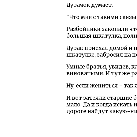
Дурачок думает:
"Что мне с такими связыв
Разбойники закопали что
большая шкатулка, полна
Дурак приехал домой и 
шкатулке, забросил на п
Умные братья, увидев, к
виноватыми. И тут же ра
Ну, если жениться - так
И вот затеяли старшие бр
мало. Да и когда искать 
дороге найдут какую-ни
Братья уехали. А дурак 
натопил, что пиво разбу
пива какая же свадьба? 