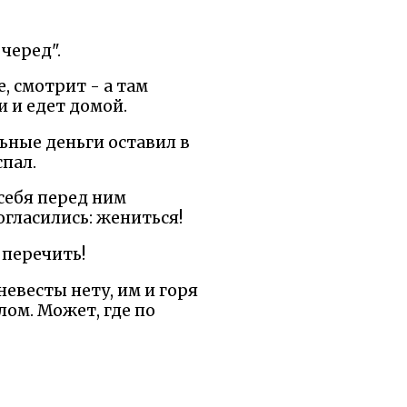
 черед".
, смотрит - а там
и и едет домой.
ьные деньги оставил в
спал.
 себя перед ним
огласились: жениться!
 перечить!
невесты нету, им и горя
лом. Может, где по
н баню, да так жарко
ь по всему полу. А без