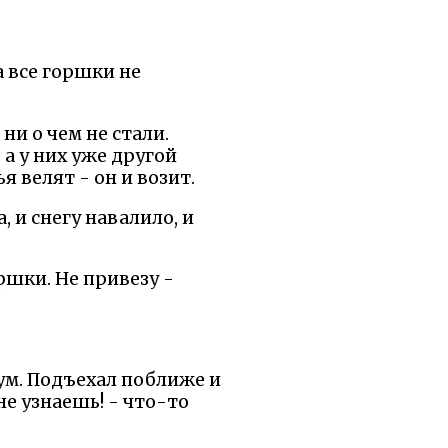
а все горшки не
и о чем не стали.
 а у них уже другой
я велят - он и возит.
, и снегу навалило, и
оршки. Не привезу -
шум. Подъехал поближе и
не узнаешь! - что-то