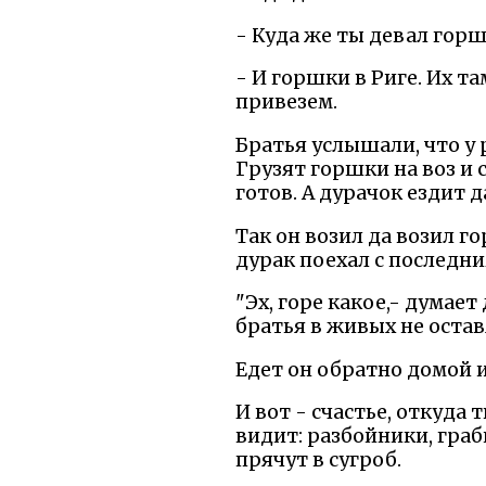
- Куда же ты девал горш
- И горшки в Риге. Их та
привезем.
Братья услышали, что у 
Грузят горшки на воз и с
готов. А дурачок ездит д
Так он возил да возил го
дурак поехал с последни
"Эх, горе какое,- думает
братья в живых не остав
Едет он обратно домой из
И вот - счастье, откуда
видит: разбойники, граб
прячут в сугроб.