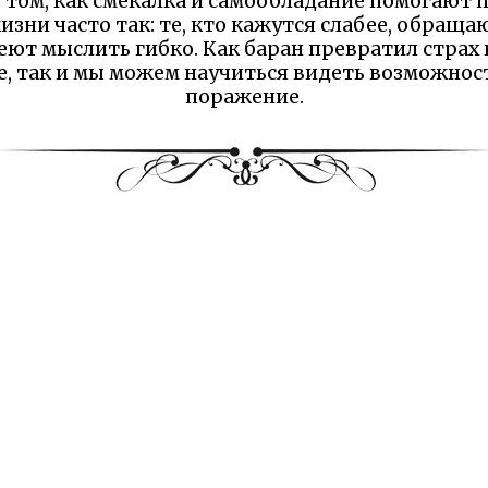
о том, как смекалка и самообладание помогают п
жизни часто так: те, кто кажутся слабее, обраща
еют мыслить гибко. Как баран превратил страх
е, так и мы можем научиться видеть возможност
поражение.
 Надеемся Вам понравилась сказка и наш сайт. М
елили минутку и рассказали что именно вам пон
Оставьте отзыв на Яндексе!