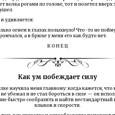
ет волка рогами по голове, тот и полетел вверх
 ушел.
 и удивляется:
олько огнем в глазах полыхнуло! Что-то не пойму
омчался, а в брюхе у меня его как будто нет.
К О Н Е Ц
Как ум побеждает силу
лке научила меня главному: когда кажется, что 
не убежал и не стал бороться в силе — он испо
ние быстро сообразить и найти нестандартный 
клыков и скорости.