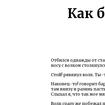
Как 
Отбился однажды от стад
носу с волком столкнулс
Стой! рявкнул волк. Ты-т
Наконец-то! говорит бар
там внизу и разинь паст
Слыхал я, что так мое мя
Волк сразу же побежал п