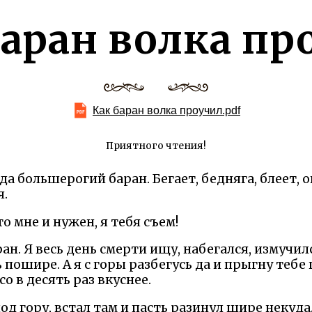
баран волка пр
Как баран волка проучил.pdf
Приятного чтения!
а большерогий баран. Бегает, бедняга, блеет, о
я.
о мне и нужен, я тебя съем!
ан. Я весь день смерти ищу, набегался, измучил
ь пошире. А я с горы разбегусь да и прыгну теб
со в десять раз вкуснее.
од гору, встал там и пасть разинул шире некуда