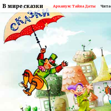
В мире сказки
Арканум: Тайна Даты
Чита