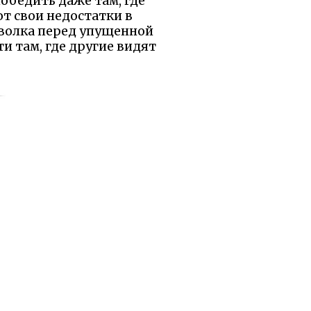
обедить даже там, где
ют свои недостатки в
 волка перед упущенной
и там, где другие видят
ы были бы рады, если
равилось.