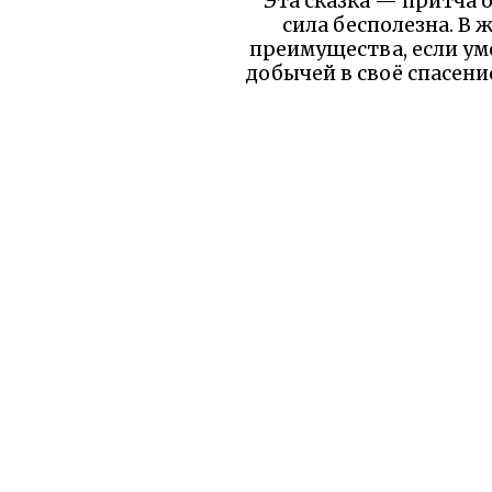
Эта сказка — притча 
сила бесполезна. В 
преимущества, если ум
добычей в своё спасени
Уважаемый читатель!
бы вы уд