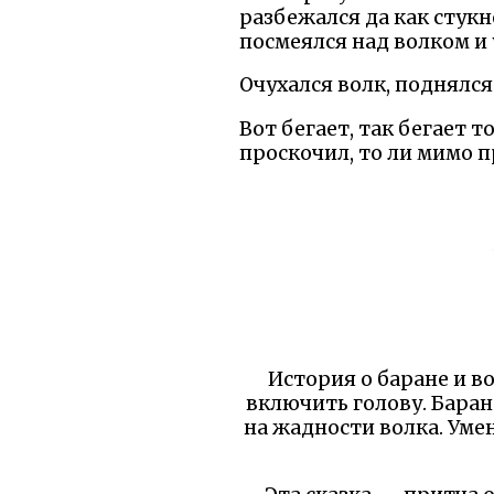
разбежался да как стукн
посмеялся над волком и
Очухался волк, поднялся
Вот бегает, так бегает т
проскочил, то ли мимо пр
История о баране и во
включить голову. Баран 
на жадности волка. Уме