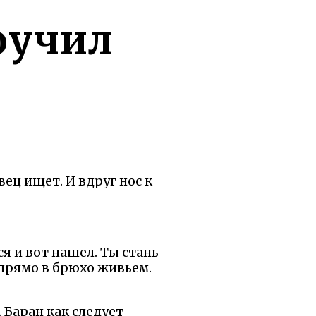
оучил
вец ищет. И вдруг нос к
ся и вот нашел. Ты стань
е прямо в брюхо живьем.
. Баран как следует