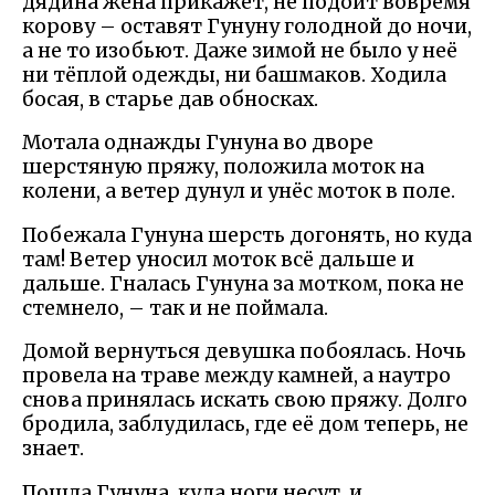
дядина жена прикажет, не подоит вовремя
корову – оставят Гунуну голодной до ночи,
а не то изобьют. Даже зимой не было у неё
ни тёплой одежды, ни башмаков. Ходила
босая, в старье дав обносках.
Мотала однажды Гунуна во дворе
шерстяную пряжу, положила моток на
колени, а ветер дунул и унёс моток в поле.
Побежала Гунуна шерсть догонять, но куда
там! Ветер уносил моток всё дальше и
дальше. Гналась Гунуна за мотком, пока не
стемнело, – так и не поймала.
Домой вернуться девушка побоялась. Ночь
провела на траве между камней, а наутро
снова принялась искать свою пряжу. Долго
бродила, заблудилась, где её дом теперь, не
знает.
Пошла Гунуна, куда ноги несут, и