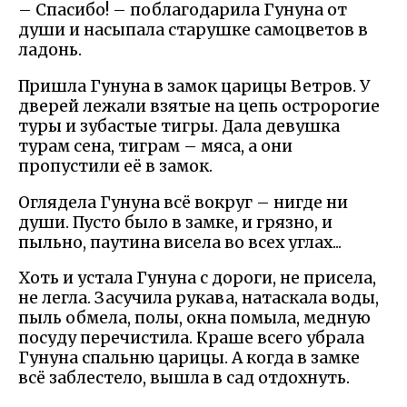
– Спасибо! – поблагодарила Гунуна от
души и насыпала старушке самоцветов в
ладонь.
Пришла Гунуна в замок царицы Ветров. У
дверей лежали взятые на цепь остророгие
туры и зубастые тигры. Дала девушка
турам сена, тиграм – мяса, а они
пропустили её в замок.
Оглядела Гунуна всё вокруг – нигде ни
души. Пусто было в замке, и грязно, и
пыльно, паутина висела во всех углах...
Хоть и устала Гунуна с дороги, не присела,
не легла. Засучила рукава, натаскала воды,
пыль обмела, полы, окна помыла, медную
посуду перечистила. Краше всего убрала
Гунуна спальню царицы. А когда в замке
всё заблестело, вышла в сад отдохнуть.