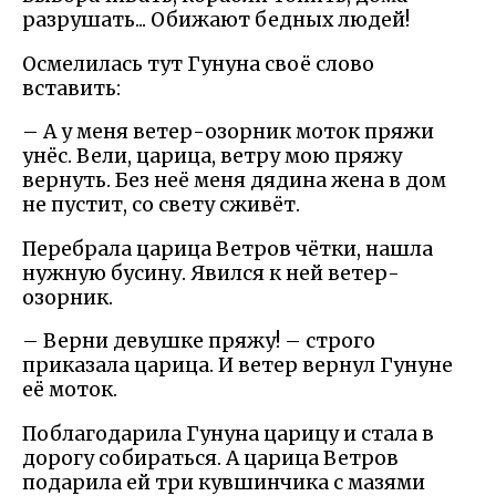
разрушать... Обижают бедных людей!
Осмелилась тут Гунуна своё слово
вставить:
– А у меня ветер-озорник моток пряжи
унёс. Вели, царица, ветру мою пряжу
вернуть. Без неё меня дядина жена в дом
не пустит, со свету сживёт.
Перебрала царица Ветров чётки, нашла
нужную бусину. Явился к ней ветер-
озорник.
– Верни девушке пряжу! – строго
приказала царица. И ветер вернул Гунуне
её моток.
Поблагодарила Гунуна царицу и стала в
дорогу собираться. А царица Ветров
подарила ей три кувшинчика с мазями