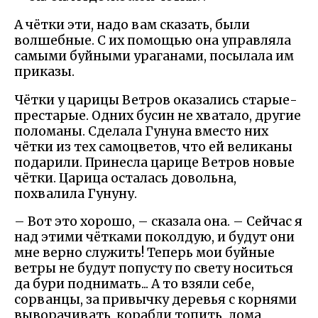
А чётки эти, надо вам сказать, были
волшебные. С их помощью она управляла
самыми буйными ураганами, посылала им
приказы.
Чётки у царицы Ветров оказались старые-
престарые. Одних бусин не хватало, другие
поломаны. Сделала Гунуна вместо них
чётки из тех самоцветов, что ей великаны
подарили. Принесла царице Ветров новые
чётки. Царица осталась довольна,
похвалила Гунуну.
– Вот это хорошо, – сказала она. – Сейчас я
над этими чётками поколдую, и будут они
мне верно служить! Теперь мои буйные
ветры не будут попусту по свету носиться
да бури поднимать... А то взяли себе,
сорванцы, за привычку деревья с корнями
выворачивать, корабли топить, дома