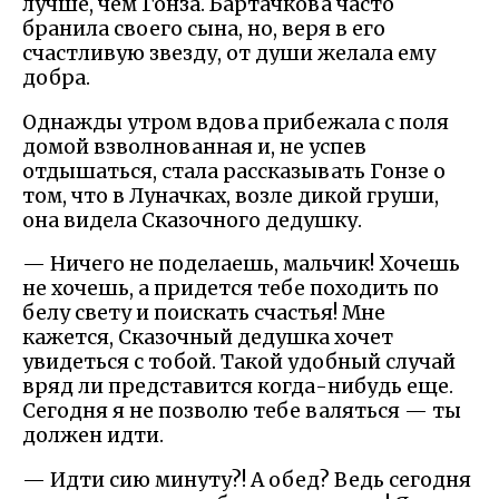
лучше, чем Гонза. Бартачкова часто
бранила своего сына, но, веря в его
счастливую звезду, от души желала ему
добра.
Однажды утром вдова прибежала с поля
домой взволнованная и, не успев
отдышаться, стала рассказывать Гонзе о
том, что в Луначках, возле дикой груши,
она видела Сказочного дедушку.
— Ничего не поделаешь, мальчик! Хочешь
не хочешь, а придется тебе походить по
белу свету и поискать счастья! Мне
кажется, Сказочный дедушка хочет
увидеться с тобой. Такой удобный случай
вряд ли представится когда-нибудь еще.
Сегодня я не позволю тебе валяться — ты
должен идти.
— Идти сию минуту?! А обед? Ведь сегодня