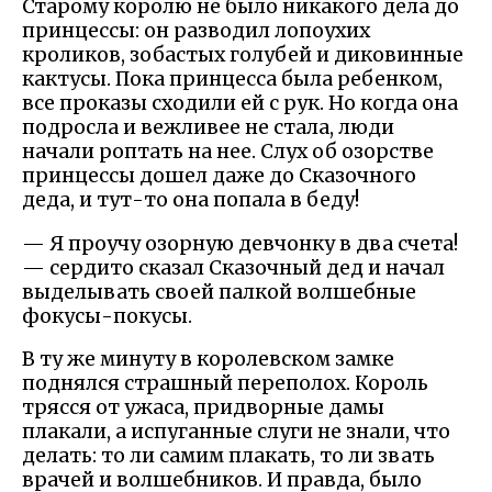
Старому королю не было никакого дела до
принцессы: он разводил лопоухих
кроликов, зобастых голубей и диковинные
кактусы. Пока принцесса была ребенком,
все проказы сходили ей с рук. Но когда она
подросла и вежливее не стала, люди
начали роптать на нее. Слух об озорстве
принцессы дошел даже до Сказочного
деда, и тут-то она попала в беду!
— Я проучу озорную девчонку в два счета!
— сердито сказал Сказочный дед и начал
выделывать своей палкой волшебные
фокусы-покусы.
В ту же минуту в королевском замке
поднялся страшный переполох. Король
трясся от ужаса, придворные дамы
плакали, а испуганные слуги не знали, что
делать: то ли самим плакать, то ли звать
врачей и волшебников. И правда, было