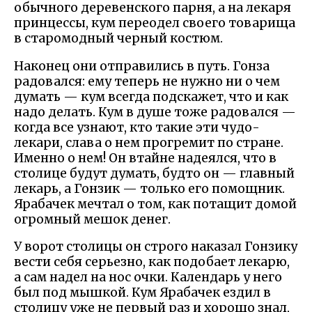
обычного деревенского парня, а на лекаря
принцессы, кум переодел своего товарища
в старомодный черный костюм.
Наконец они отправились в путь. Гонза
радовался: ему теперь не нужно ни о чем
думать — кум всегда подскажет, что и как
надо делать. Кум в душе тоже радовался —
когда все узнают, кто такие эти чудо-
лекари, слава о нем прогремит по стране.
Именно о нем! Он втайне надеялся, что в
столице будут думать, будто он — главный
лекарь, а Гонзик — только его помощник.
Ярабачек мечтал о том, как потащит домой
огромный мешок денег.
У ворот столицы он строго наказал Гонзику
вести себя серьезно, как подобает лекарю,
а сам надел на нос очки. Календарь у него
был под мышкой. Кум Ярабачек ездил в
столицу уже не первый раз и хорошо знал,