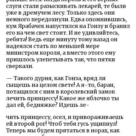
слуги стали разыскивать лекарей, те были
уже в дремучем лесу. Только здесь они
немного передохнули. Едва опомнившись,
кум Ярабачек напустился на Гонзу и бранил
его на чем свет стоит. И не удивляйтесь,
ребята! Ведь еще минуту тому назад он
надеялся стать по меньшей мере
министром короля, а вместо этого ему
пришлось улепетывать так, что пятки
сверкали.
— Такого дурня, как Гонза, вряд ли
сыщешь на целом свете! А я-то, баран,
потащился с ним в королевский замок
лечить принцессу! Какое же яблочко ты
дал ей, бедняжке? Идешь ле-
чить принцессу, осел, и привораживаешь
ей второй рог! Чтоб тебя гусь ущипнул!
Теперь мы будем прятаться в норах, как