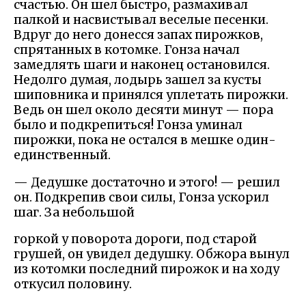
счастью. Он шел быстро, размахивал
палкой и насвистывал веселые песенки.
Вдруг до него донесся запах пирожков,
спрятанных в котомке. Гонза начал
замедлять шаги и наконец остановился.
Недолго думая, лодырь зашел за кусты
шиповника и принялся уплетать пирожки.
Ведь он шел около десяти минут — пора
было и подкрепиться! Гонза уминал
пирожки, пока не остался в мешке один-
единственный.
— Дедушке достаточно и этого! — решил
он. Подкрепив свои силы, Гонза ускорил
шаг. За небольшой
горкой у поворота дороги, под старой
грушей, он увидел дедушку. Обжора вынул
из котомки последний пирожок и на ходу
откусил половину.