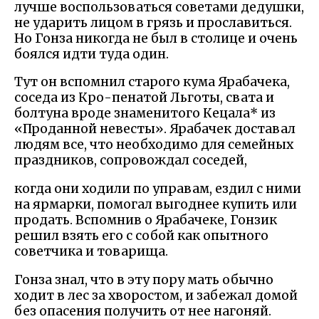
лучше воспользоваться советами дедушки,
не ударить лицом в грязь и прославиться.
Но Гонза никогда не был в столице и очень
боялся идти туда один.
Тут он вспомнил старого кума Ярабачека,
соседа из Кро-пенатой Льготы, свата и
болтуна вроде знаменитого Кецала* из
«Проданной невесты». Ярабачек доставал
людям все, что необходимо для семейных
праздников, сопровождал соседей,
когда они ходили по управам, ездил с ними
на ярмарки, помогал выгоднее купить или
продать. Вспомнив о Ярабачеке, Гонзик
решил взять его с собой как опытного
советчика и товарища.
Гонза знал, что в эту пору мать обычно
ходит в лес за хворостом, и забежал домой
без опасения получить от нее нагоняй.