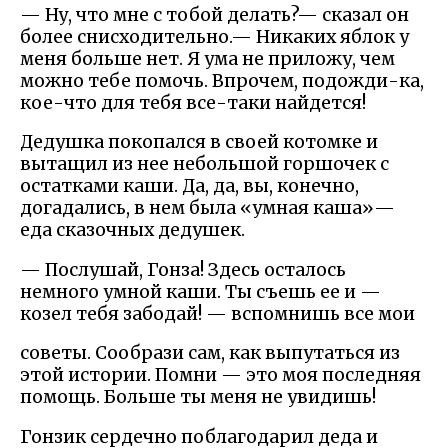
— Ну, что мне с тобой делать?— сказал он
более снисходительно.— Никаких яблок у
меня больше нет. Я ума не приложу, чем
можно тебе помочь. Впрочем, подожди-ка,
кое-что для тебя все-таки найдется!
Дедушка покопался в своей котомке и
вытащил из нее небольшой горшочек с
остатками каши. Да, да, вы, конечно,
догадались, в нем была «умная каша»—
еда сказочных дедушек.
— Послушай, Гонза! Здесь осталось
немного умной каши. Ты съешь ее и —
козел тебя забодай! — вспомнишь все мои
советы. Сообрази сам, как выпутаться из
этой истории. Помни — это моя последняя
помощь. Больше ты меня не увидишь!
Гонзик сердечно поблагодарил деда и