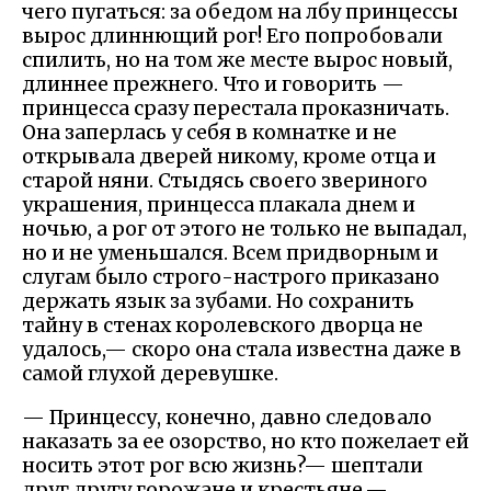
чего пугаться: за обедом на лбу принцессы
вырос длиннющий рог! Его попробовали
спилить, но на том же месте вырос новый,
длиннее прежнего. Что и говорить —
принцесса сразу перестала проказничать.
Она заперлась у себя в комнатке и не
открывала дверей никому, кроме отца и
старой няни. Стыдясь своего звериного
украшения, принцесса плакала днем и
ночью, а рог от этого не только не выпадал,
но и не уменьшался. Всем придворным и
слугам было строго-настрого приказано
держать язык за зубами. Но сохранить
тайну в стенах королевского дворца не
удалось,— скоро она стала известна даже в
самой глухой деревушке.
— Принцессу, конечно, давно следовало
наказать за ее озорство, но кто пожелает ей
носить этот рог всю жизнь?— шептали
друг другу горожане и крестьяне.—