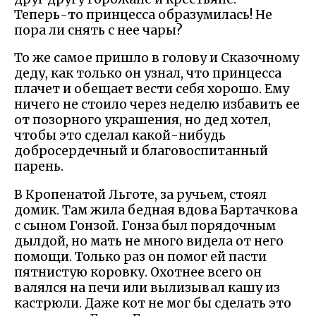
Теперь-то принцесса образумилась! Не
пора ли снять с нее чары?
То же самое пришло в голову и Сказочному
деду, как только он узнал, что принцесса
плачет и обещает вести себя хорошо. Ему
ничего не стоило через неделю избавить ее
от позорного украшения, но дед хотел,
чтобы это сделал какой-нибудь
добросердечный и благовоспитанный
парень.
В Кропенатой Льготе, за ручьем, стоял
домик. Там жила бедная вдова Бартачкова
с сыном Гонзой. Гонза был порядочным
дылдой, но мать не много видела от него
помощи. Только раз он помог ей пасти
пятнистую коровку. Охотнее всего он
валялся на печи или вылизывал кашу из
кастрюли. Даже кот не мог бы сделать это