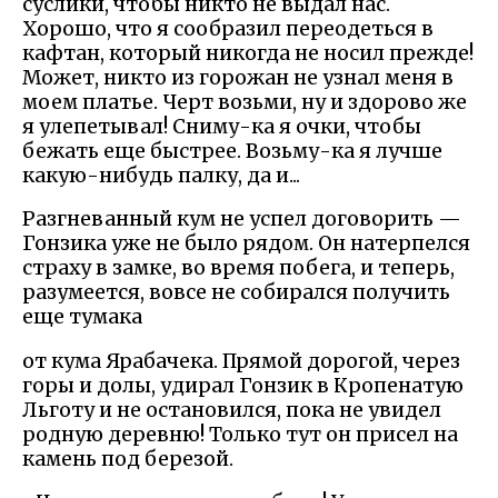
суслики, чтобы никто не выдал нас.
Хорошо, что я сообразил переодеться в
кафтан, который никогда не носил прежде!
Может, никто из горожан не узнал меня в
моем платье. Черт возьми, ну и здорово же
я улепетывал! Сниму-ка я очки, чтобы
бежать еще быстрее. Возьму-ка я лучше
какую-нибудь палку, да и...
Разгневанный кум не успел договорить —
Гонзика уже не было рядом. Он натерпелся
страху в замке, во время побега, и теперь,
разумеется, вовсе не собирался получить
еще тумака
от кума Ярабачека. Прямой дорогой, через
горы и долы, удирал Гонзик в Кропенатую
Льготу и не остановился, пока не увидел
родную деревню! Только тут он присел на
камень под березой.