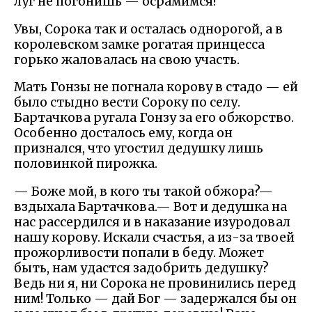
луг не погонишь — осрамимся!
Увы, Сорока так и осталась однорогой, а в
королевском замке рогатая принцесса
горько жаловалась на свою участь.
Мать Гонзы не погнала корову в стадо — ей
было стыдно вести Сороку по селу.
Бартачкова ругала Гонзу за его обжорство.
Особенно досталось ему, когда он
признался, что угостил дедушку лишь
половинкой пирожка.
— Боже мой, в кого ты такой обжора?—
вздыхала Бартачкова.— Вот и дедушка на
нас рассердился и в наказание изуродовал
нашу корову. Искали счастья, а из-за твоей
прожорливости попали в беду. Может
быть, нам удастся задобрить дедушку?
Ведь ни я, ни Сорока не провинились перед
ним! Только — дай Бог — задержался бы он