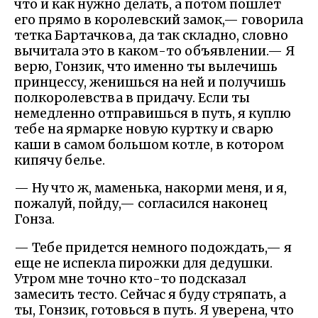
что и как нужно делать, а потом пошлет
его прямо в королевский замок,— говорила
тетка Бартачкова, да так складно, словно
вычитала это в каком-то объявлении.— Я
верю, Гонзик, что именно ты вылечишь
принцессу, женишься на ней и получишь
полкоролевства в придачу. Если ты
немедленно отправишься в путь, я куплю
тебе на ярмарке новую куртку и сварю
каши в самом большом котле, в котором
кипячу белье.
— Ну что ж, маменька, накорми меня, и я,
пожалуй, пойду,— согласился наконец
Гонза.
— Тебе придется немного подождать,— я
еще не испекла пирожки для дедушки.
Утром мне точно кто-то подсказал
замесить тесто. Сейчас я буду стряпать, а
ты, Гонзик, готовься в путь. Я уверена, что