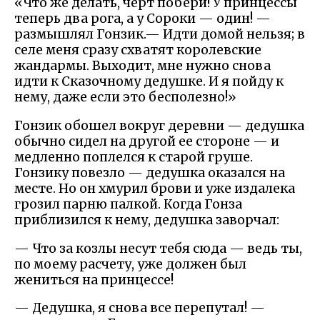
«Что же делать, черт побери! У принцессы
теперь два рога, а у Сороки — один! —
размышлял Гонзик.— Идти домой нельзя; в
селе меня сразу схватят королевские
жандармы. Выходит, мне нужно снова
идти к Сказочному дедушке. И я пойду к
нему, даже если это бесполезно!»
Гонзик обошел вокруг деревни — дедушка
обычно сидел на другой ее стороне — и
медленно поплелся к старой груше.
Гонзику повезло — дедушка оказался на
месте. Но он хмурил брови и уже издалека
грозил парню палкой. Когда Гонза
приблизился к нему, дедушка заворчал:
— Что за козлы несут тебя сюда — ведь ты,
по моему расчету, уже должен был
жениться на принцессе!
— Дедушка, я снова все перепутал! —