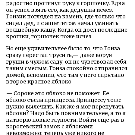
радостно протянул руку к горшочку. Едва
он успел взять его, как дедушка исчез.
Гонзик поглядел на камень, где только что
сидел дед, и с аппетитом начал уминать
волшебную кашу. Когда он доел последние
крошки, горшочек тоже исчез.
Но еще удивительнее было то, что Гонза
сразу перестал трусить,— даже воруя
груши в чужом саду, он не чувствовал себя
таким смелым. Гонза спокойно отправился
домой, вспомнив, что там у него спрятано
второе красное яблоко.
— Сороке это яблоко не поможет. Ее
яблоко съела принцесса. Принцессу тоже
нужно вылечить. Как же я мог перепутать
яблоки? Надо быть повнимательнее, а то я
натворю новые глупости. Войти еще раз в
королевский замок с яблоками
невозможно; теперь уже никого не