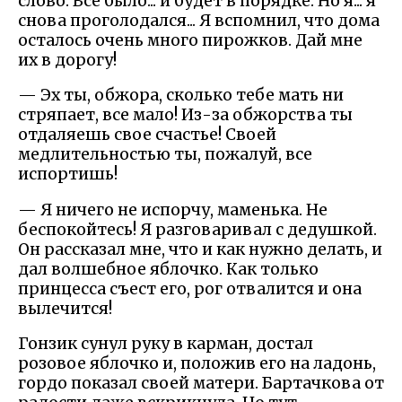
слово. Все было... и будет в порядке. Но я... я
снова проголодался... Я вспомнил, что дома
осталось очень много пирожков. Дай мне
их в дорогу!
— Эх ты, обжора, сколько тебе мать ни
стряпает, все мало! Из-за обжорства ты
отдаляешь свое счастье! Своей
медлительностью ты, пожалуй, все
испортишь!
— Я ничего не испорчу, маменька. Не
беспокойтесь! Я разговаривал с дедушкой.
Он рассказал мне, что и как нужно делать, и
дал волшебное яблочко. Как только
принцесса съест его, рог отвалится и она
вылечится!
Гонзик сунул руку в карман, достал
розовое яблочко и, положив его на ладонь,
гордо показал своей матери. Бартачкова от