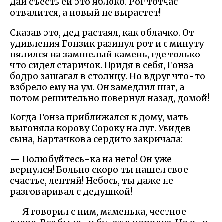
дай съесть ей это яблоко. Рог тотчас
отвалится, а новый не вырастет!
Сказав это, дед растаял, как облачко. От
удивления Гонзик разинул рот и с минуту
пялился на замшелый камень, где только
что сидел старичок. Придя в себя, Гонза
бодро зашагал в столицу. Но вдруг что-то
взбрело ему на ум. Он замедлил шаг, а
потом решительно повернул назад, домой!
Когда Гонза приближался к дому, мать
выгоняла корову Сороку на луг. Увидев
сына, Бартачкова сердито закричала:
— Полюбуйтесь-ка на него! Он уже
вернулся! Больно скоро ты нашел свое
счастье, лентяй! Небось, ты даже не
разговаривал с дедушкой!
— Я говорил с ним, маменька, честное