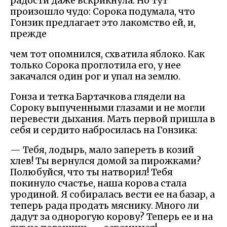
радости даже вскрикнула. Но тут
произошло чудо: Сорока подумала, что
Гонзик предлагает это лакомство ей, и,
прежде
чем тот опомнился, схватила яблоко. Как
только Сорока проглотила его, у нее
закачался один рог и упал на землю.
Гонза и тетка Бартачкова глядели на
Сороку выпученными глазами и не могли
перевести дыхания. Мать первой пришла в
себя и сердито набросилась на Гонзика:
— Тебя, лодырь, мало запереть в козий
хлев! Ты вернулся домой за пирожками?
Полюбуйся, что ты натворил! Тебя
покинуло счастье, наша корова стала
уродиной. Я собиралась вести ее на базар, а
теперь рада продать мяснику. Много ли
дадут за однорогую корову? Теперь ее и на