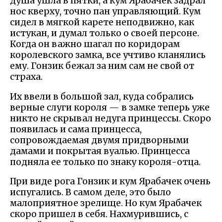
душа ушла в пятки, а кум Ярабачек задрал
нос кверху, точно пан управляющий. Кум
сидел в мягкой карете неподвижно, как
истукан, и думал только о своей персоне.
Когда он важно шагал по коридорам
королевского замка, все учтиво кланялись
ему. Гонзик бежал за ним сам не свой от
страха.
Их ввели в большой зал, куда собрались
верные слуги короля — в замке теперь уже
никто не скрывал недуга принцессы. Скоро
появилась и сама принцесса,
сопровождаемая двумя придворными
дамами и покрытая вуалью. Принцесса
подняла ее только по знаку короля-отца.
При виде рога Гонзик и кум Ярабачек очень
испугались. В самом деле, это было
малоприятное зрелище. Но кум Ярабачек
скоро пришел в себя. Нахмурившись, с