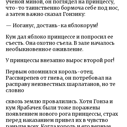
ученой миной, он поглядел на принцессу,
что-то таинственно бормоча себе под нос,
а затем важно сказал Гонзику:
— Иоганус, достань-ка яблокорум!
Кум дал яблоко принцессе и попросил ее
съесть. Она охотно съела. В зале началось
необыкновенное оживление.
У принцессы внезапно вырос второй рог!
Первым опомнился король-отец.
Рассвирепев от гнева, он потребовал на
расправу неизвестных шарлатанов, но те
словно
сквозь землю провалились. Хотя Гонза и
кум Ярабачек были тоже поражены
появлением нового рога принцессы, страх
перед наказанием привел их в чувство
раньше всех. Когда король и его верные