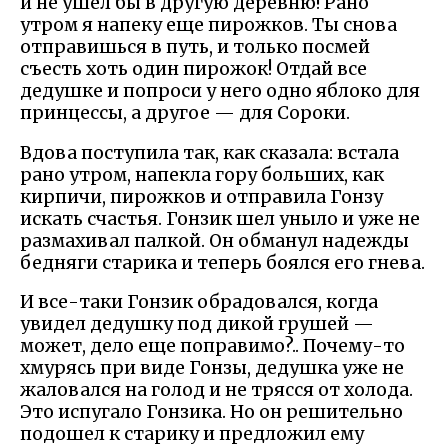
и не ушел бы в другую деревню! Рано
утром я напеку еще пирожков. Ты снова
отправишься в путь, и только посмей
съесть хоть один пирожок! Отдай все
дедушке и попроси у него одно яблоко для
принцессы, а другое — для Сороки.
Вдова поступила так, как сказала: встала
рано утром, напекла гору больших, как
кирпичи, пирожков и отправила Гонзу
искать счастья. Гонзик шел уныло и уже не
размахивал палкой. Он обманул надежды
бедняги старика и теперь боялся его гнева.
И все-таки Гонзик обрадовался, когда
увидел дедушку под дикой грушей —
может, дело еще поправимо?.. Почему-то
хмурясь при виде Гонзы, дедушка уже не
жаловался на голод и не трясся от холода.
Это испугало Гонзика. Но он решительно
подошел к старику и предложил ему