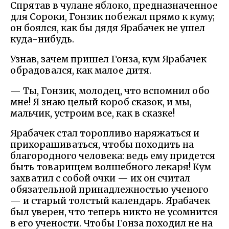
Спрятав в чулане яблоко, предназначенное
для Сороки, Гонзик побежал прямо к куму;
он боялся, как бы дядя Ярабачек не ушел
куда-нибудь.
Узнав, зачем пришел Гонза, кум Ярабачек
обрадовался, как малое дитя.
— Ты, Гонзик, молодец, что вспомнил обо
мне! Я знаю целый короб сказок, и мы,
мальчик, устроим все, как в сказке!
Ярабачек стал торопливо наряжаться и
прихорашиваться, чтобы походить на
благородного человека: ведь ему придется
быть товарищем волшебного лекаря! Кум
захватил с собой очки — их он считал
обязательной принадлежностью ученого
— и старый толстый календарь. Ярабачек
был уверен, что теперь никто не усомнится
в его учености. Чтобы Гонза походил не на