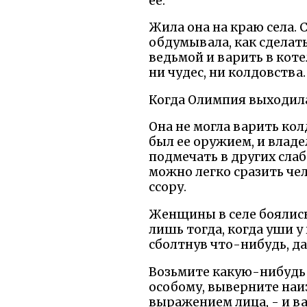
ее.
Жила она на краю села. 
обдумывала, как сделать
ведьмой и варить в котел
ни чудес, ни колдовства.
Когда Олимпия выходила 
Она не могла варить кол
был ее оружием, и владе
подмечать в других слаб
можно легко сразить чел
ссору.
Женщины в селе боялись
лишь тогда, когда уши у
сболтнув что-нибудь, да
Возьмите какую-нибудь б
особому, выверните наи
выражением лица, - и в