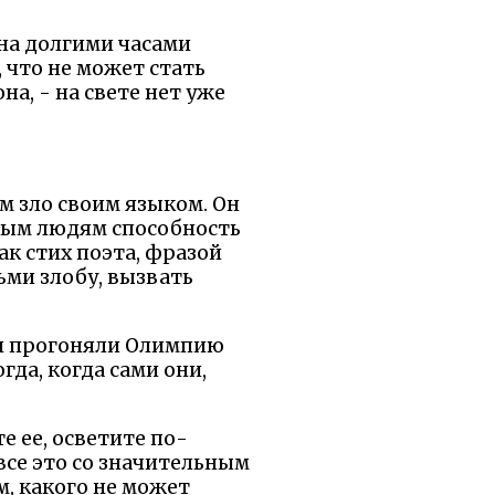
она долгими часами
, что не может стать
на, - на свете нет уже
м зло своим языком. Он
злым людям способность
ак стих поэта, фразой
ьми злобу, вызвать
ни прогоняли Олимпию
гда, когда сами они,
е ее, осветите по-
все это со значительным
, какого не может