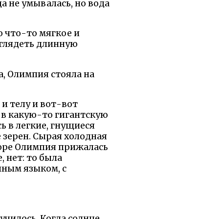
да не умывалась, но вода
о что-то мягкое и
азглядеть длинную
а, Олимпия стояла на
 и телу и вот-вот
о в какую-то гигантскую
 в легкие, гнущиеся
е зерен. Сырая холодная
скоре Олимпия прижалась
 нет: то была
нным языком, с
лучилось. Когда солнце