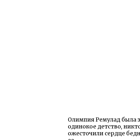
Олимпия Ремулад была з
одинокое детство, никто
ожесточили сердце бедн