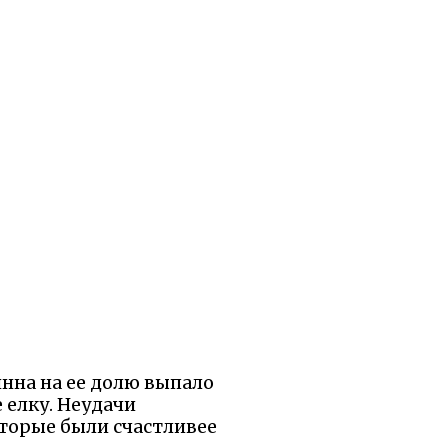
инна на ее долю выпало
е елку. Неудачи
оторые были счастливее