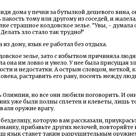
Сидя дома у печки за бутылкой дешевого вина, 
 пакость тому или другому из соседей, и жалела
ке страшное колдовское зелье. "Увы, - думала о
 Делать зло стало так трудно!"
из дому, язык ее работал без отдыха.
довское зелье, зато с избытком причиняла людя
ла она им ловко и умело. У нее была присущая 
ости и недостатки. А острым словцом, меткой, к
овека, растравить его рану, посеять между люд
 Олимпии, но все они любили поговорить. И о
 них уже были полны сплетен и клеветы, лишь то
вали оружие врагу.
езделицу, которую вам рассказали, приукрасьт
знанку, прибавьте других мелочей, повторяйте 
аш язык станет таким разрушительным оружием