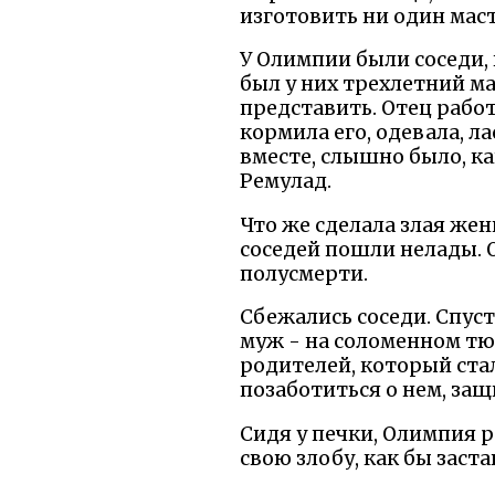
изготовить ни один маст
У Олимпии были соседи, 
был у них трехлетний м
представить. Отец работ
кормила его, одевала, ла
вместе, слышно было, ка
Ремулад.
Что же сделала злая жен
соседей пошли нелады. 
полусмерти.
Сбежались соседи. Спуст
муж - на соломенном тю
родителей, который ста
позаботиться о нем, защ
Сидя у печки, Олимпия 
свою злобу, как бы заст