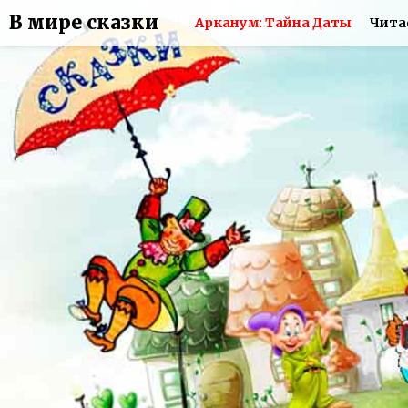
В мире сказки
Арканум: Тайна Даты
Чита