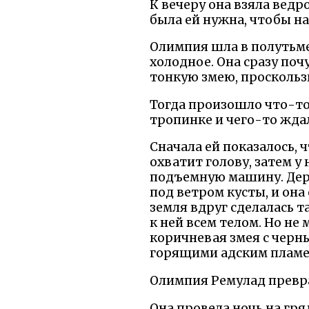
К вечеру она взяла ведро
была ей нужна, чтобы на
Олимпия шла в полутьме
холодное. Она сразу поч
тонкую змею, проскольз
Тогда произошло что-то 
тропинке и чего-то ждала
Сначала ей показалось, 
охватит голову, затем у
подъемную машину. Дере
под ветром кусты, и она
земля вдруг сделалась т
к ней всем телом. Но не
коричневая змея с черн
горящими адским пламе
Олимпия Ремулад превра
Она провела ночь на гряд