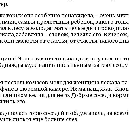
ер.
которых она особенно ненавидела, - очень милы
альчик, самый прелестный ребенок, какого толь
ал в лесу, а молодая мать целые дни проводила
скала, забавляла - словом, лелеяла его. Вечером,
к они смеются от счастья, от счастья, какого ни
щина? Этого так никто никогда и не узнал, но то
Однажды муж, напившись пьяным, затеял ссору 
я несколько часов молодая женщина лежала на 
фяке в тюремной камере. Их малыш, Жан-Клод,
л слишком велик для него. Добрые соседи корми
итить его.
радовалась горю соседей и обдумывала, на ком 
авить литься еще больше слез.