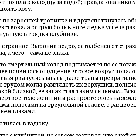
 и пошла к колодцу за водой; правда, она никог
поить козу.
 по заросшей тропинке и вдруг споткнулась об
увствовала острую боль в ноге и едва успела р
нувшую в грядки клубники.
странное. Выронив ведро, остолбенев от страх
, а чего - сама не знала.
что смертельный холод поднимается по ее ногам
 нее появилось ощущение, что все вокруг попал
вья рванулись ввысь, даже травы превратились
 с трудом могла разглядеть их верхушки, полны
акой близкой, ее запах стал таким сильным... В
 мертвое тело женщины распростерлось на земле,
ыми полосами на треугольной голове, с раздвое
нем глазами.
тилась в гадюку.
ке с клубникой, не совсем сознавая, что с ней с