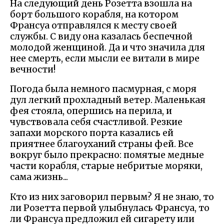
На следующий день Розетта взошла на
борт большого корабля, на котором
Франсуа отправлялся к месту своей
службы. С виду она казалась беспечной
молодой женщиной. Да и что значила для
нее смерть, если мысли ее витали в мире
вечности!
Погода была немного пасмурная, с моря
дул легкий прохладный ветер. Маленькая
фея стояла, опершись на перила, и
чувствовала себя счастливой. Резкие
запахи морского порта казались ей
приятнее благоуханий страны фей. Все
вокруг было прекрасно: помятые медные
части корабля, старые небритые моряки,
сама жизнь...
Кто из них заговорил первым? Я не знаю, то
ли Розетта первой улыбнулась Франсуа, то
ли Франсуа предложил ей сигарету или