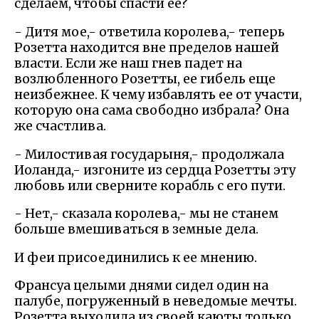
сделаем, чтобы спасти ее?
- Дитя мое,- ответила королева,- теперь
Розетта находится вне пределов нашей
власти. Если же наш гнев падет на
возлюбленного Розетты, ее гибель еще
неизбежнее. К чему избавлять ее от участи,
которую она сама свободно избрала? Она
же счастлива.
- Милостивая государыня,- продолжала
Иоланда,- изгоните из сердца Розетты эту
любовь или сверните корабль с его пути.
- Нет,- сказала королева,- мы не станем
больше вмешиваться в земные дела.
И феи присоединились к ее мнению.
Франсуа целыми днями сидел один на
палубе, погруженный в неведомые мечты.
Розетта выходила из своей каюты только