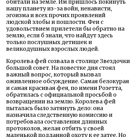
обитали на земле. Им пришлось покинуть
нашу планету из-за войн, ненависти,
эгоизма и всех прочих проявлений
людской злобы и пошлости. Феи с
удовольствием прилетели бы обратно на
землю, если б знали, что найдут здесь
только послушных детишек и
великодушных взрослых людей.
Королева фей созвала в столице Звездочки
большой совет. На повестке дня стоял
важный вопрос, который вызвал
оживленное обсуждение. Самая белокурая
и самая красивая фея, по имени Розетта,
обратилась с официальной просьбой о
возвращении на землю. Королева фей
пыталась было затянуть дело: она
назначила следственную комиссию и
потребовала составления длинных
протоколов, желая отбить у своей
маленькой подданной охоту к ее затее. Но