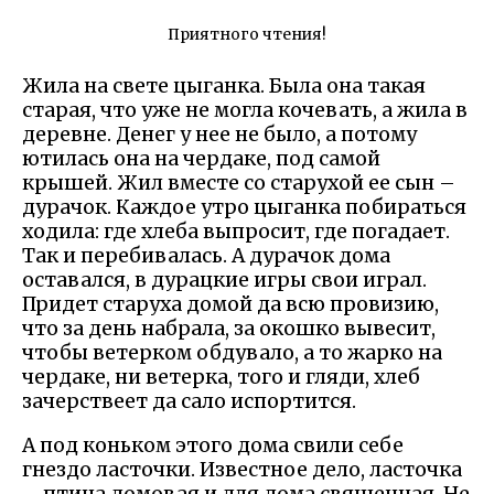
Приятного чтения!
Жила на свете цыганка. Была она такая
старая, что уже не могла кочевать, а жила в
деревне. Денег у нее не было, а потому
ютилась она на чердаке, под самой
крышей. Жил вместе со старухой ее сын –
дурачок. Каждое утро цыганка побираться
ходила: где хлеба выпросит, где погадает.
Так и перебивалась. А дурачок дома
оставался, в дурацкие игры свои играл.
Придет старуха домой да всю провизию,
что за день набрала, за окошко вывесит,
чтобы ветерком обдувало, а то жарко на
чердаке, ни ветерка, того и гляди, хлеб
зачерствеет да сало испортится.
А под коньком этого дома свили себе
гнездо ласточки. Известное дело, ласточка