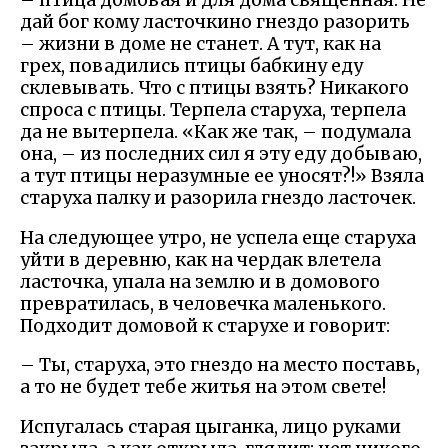
– птица домовая и для дома священная. Не
дай бог кому ласточкино гнездо разорить
– жизни в доме не станет. А тут, как на
грех, повадились птицы бабкину еду
склевывать. Что с птицы взять? Никакого
спроса с птицы. Терпела старуха, терпела
да не вытерпела. «Как же так, – подумала
она, – из последних сил я эту еду добываю,
а тут птицы неразумные ее уносят?!» Взяла
старуха палку и разорила гнездо ласточек.
На следующее утро, не успела еще старуха
уйти в деревню, как на чердак влетела
ласточка, упала на землю и в домового
превратилась, в человечка маленького.
Подходит домовой к старухе и говорит:
– Ты, старуха, это гнездо на место поставь,
а то не будет тебе житья на этом свете!
Испугалась старая цыганка, лицо руками