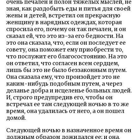
очень печален и полон тяжелых мыслей, не
зная, как раздобыть еды и питья для своей
жены и детей, встретил он прекрасную
женщину в нарядных одеждах, которая
спросила его, почему он так печален, и он
сказал ей, что это из-за его бедности. На
это она сказала, что, если он последует ее
совету, она поможет ему приобрести то,
что послужит его благосостоянию. На это
он ответил, что согласен всем сердцем,
лишь бы это не было беззаконным путем.
Она сказала ему, что произойдет это не
каким-нибудь подобным путем, а через
деланье добра и исцеленье больных людей.
И, строго предупредив его, чтобы он
встречал ее там следующей ночью в то же
время, она удалилась от него, а он пошел
домой.
Следующей ночью в назначенное время он
должным образом дожидался ее; и она,