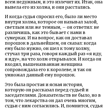
всем недужным, и это излечит их. Итак, она
вывела его из холма, и они расстались.
И когда судья спросил его, было ли место
внутри холма, которое он называл залой,
светлым или же темным, – он ответил: не
различишь, как это бывает с нами в
сумерках. И на вопрос, как он доставал
порошок в дальнейшем, он сказал: когда
ему было нужно, он шел к тому холму,
стучал три раза, говоря каждый раз «я иду,
я иду», на что холм открывался. И когда он
входил, вышеназванная женщина
сопровождала его к королеве, и так он
умножал данный ему порошок.
Это была простая и ясная история,
которую он рассказал перед судьей и
заседателями. Доказательств не было, но в
том, что лекарства он дал очень многим,
судьи с ним согласились. И, помнится, судья