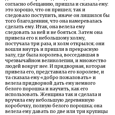
согласно обещанию, пришла и сказала ему:
это хорошо, что он пришел; так и
следовало поступить, иначе он лишился бы
того благодеяния, что она намеревалась
сделать ему. Итак, она велела ему
следовать за ней и не бояться. Затем она
привела его к небольшому холму,
постучала три раза, и холм открылся; они
вошли внутрь и пришли в прекрасную
залу, где была королева, восседавшая в
чрезвычайном великолепии, и множество
людей вокруг нее. И придворная, которая
привела его, представила его королеве, и
та сказала ему «добро пожаловать» и
велела придворной дать ему немного
белого порошка и научить, как его
использовать. Женщина так и сделала и
вручила ему небольшую деревянную
коробочку, полную белого порошка; она
велела ему давать по две или три крупицы