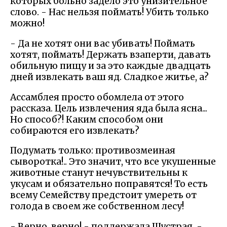
которых больно задело это унизительное
слово. - Нас нельзя поймать! Убить только
можно!
- Да не хотят они вас убивать! Поймать
хотят, поймать! Держать взаперти, давать
обильную пищу и за это каждые двадцать
дней извлекать ваш яд. Сладкое житье, а?
Ассамблея просто обомлела от этого
рассказа. Цель извлечения яда была ясна...
Но способ?! Каким способом они
собираются его извлекать?
Подумать только: противозмеиная
сыворотка!.. Это значит, что все укушенные
животные станут нечувствительны к
укусам и обязательно поправятся! То есть
всему Семейству предстоит умереть от
голода в своем же собственном лесу!
- Верно, верно! - поддержала Шустрая. -