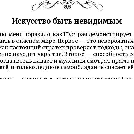
Искусство быть невидимым
ию, меня поразило, как Шустрая демонстрирует 
ть в опасном мире. Первое — это невероятная
как настоящий стратег: проверяет подходы, ан
енно находит укрытие. Второе — способность с
огда гвоздь падает и мужчины смотрят прямо на
сё, и только ледяное самообладание спасает её
 меня — важность тщательной подготовки. Шуст
е учитывает все риски, продумывает маршрут, 
ытой лестницы. В жизни так же — настоящий у
м, а к тем, кто умеет просчитывать шаги и пр
сказка научила меня, что иногда настоящая сме
вигах, а в умении стать невидимым и дождаться 