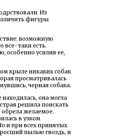
бодрствовали. Из
различить фигуры
тствие: возможную
о все-таки есть.
, особенно усилив ее,
евом крыле никаких собак
оторая просматривалась
янувшись, черная собака.
е находилась, она могла
устрая решила поискать
е обрела желаемое.
оилась в узком
о и при всех принятых
аросший пылью гвоздь, и