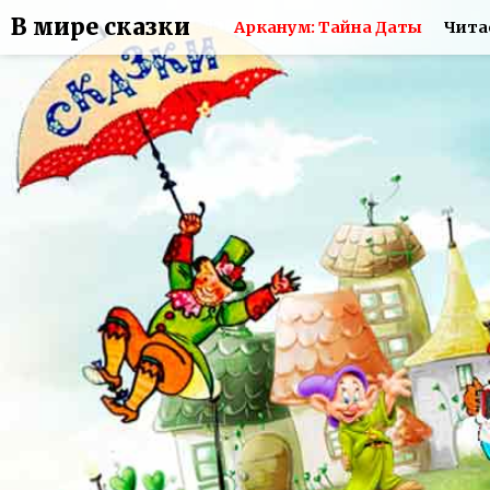
В мире сказки
Арканум: Тайна Даты
Чита