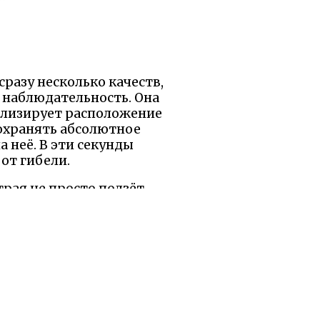
сразу несколько качеств,
 наблюдательность. Она
ализирует расположение
охранять абсолютное
 неё. В эти секунды
 от гибели.
рая не просто ползёт
использует малейшие
спех приходит не к тем,
евращать случайности в
лость проявляется не в
своего часа.