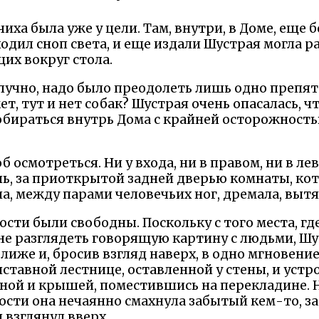
чиха была уже у цели. Там, внутри, в Доме, еще 
одил сноп света, и еще издали Шустрая могла 
их вокруг стола.
лучно, надо было преодолеть лишь одно препя
ет, тут и нет собак? Шустрая очень опасалась, чт
обираться внутрь Дома с крайней осторожностью
об осмотреться. Ни у входа, ни в правом, ни в л
аль, за приоткрытой задней дверью комнаты, к
ла, между парами человечьих ног, дремала, выт
ости были свободны. Поскольку с того места, гд
не разглядеть говорящую картину с людьми, Ш
иже и, бросив взгляд наверх, в одно мгновени
ставной лестнице, оставленной у стены, и устр
ной и крышей, поместившись на перекладине. Н
сти она нечаянно смахнула забытый кем-то, з
 взглянул вверх.