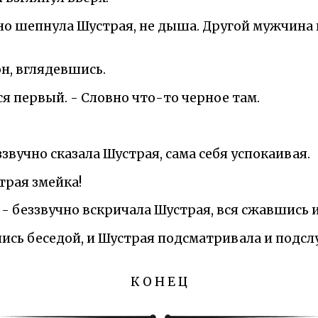
учно шепнула Шустрая, не дыша. Другой мужчина
он, вглядевшись.
лся первый. - Словно что-то черное там.
ззвучно сказала Шустрая, сама себя успокаивая.
трая змейка!
 - беззвучно вскричала Шустрая, вся сжавшись и
ись беседой, и Шустрая подсматривала и подс
К О Н Е Ц