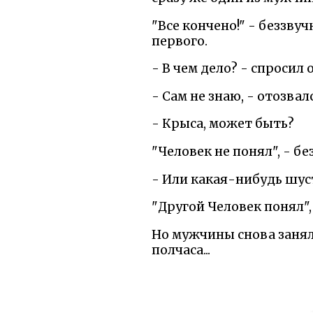
"Все кончено!" - беззв
первого.
- В чем дело? - спросил 
- Сам не знаю, - отозва
- Крыса, может быть?
"Человек не понял", - бе
- Или какая-нибудь шус
"Другой Человек понял",
Но мужчины снова занял
полчаса...