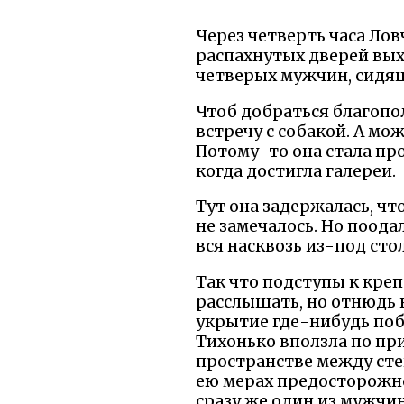
Через четверть часа Лов
распахнутых дверей вых
четверых мужчин, сидящ
Чтоб добраться благопо
встречу с собакой. А мож
Потому-то она стала пр
когда достигла галереи.
Тут она задержалась, чт
не замечалось. Но поод
вся насквозь из-под сто
Так что подступы к креп
расслышать, но отнюдь 
укрытие где-нибудь побл
Тихонько вползла по при
пространстве между сте
ею мерах предосторожно
сразу же один из мужчин