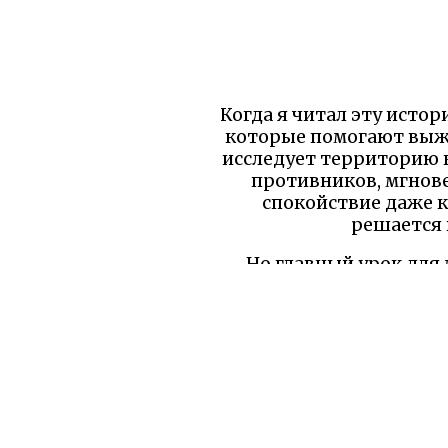
Когда я читал эту истор
которые помогают выжи
исследует территорию 
противников, мгнов
спокойствие даже к
решается в
Но главный урок для
наугад: она заране
преимущества вроде заб
кто действует напроло
своих союзников. Эта 
громких под