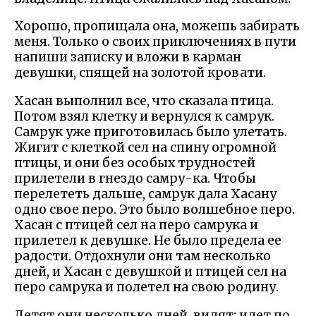
Хорошо, пропищала она, можешь забирать
меня. Только о своих приключениях в пути
напиши записку и вложи в карман
девушки, спящей на золотой кровати.
Хасан выполнил все, что сказала птица.
Потом взял клетку и вернулся к самрук.
Самрук уже приготовилась было улетать.
Жигит с клеткой сел на спину огромной
птицы, и они без особых трудностей
прилетели в гнездо самру-ка. Чтобы
перелететь дальше, самрук дала Хасану
одно свое перо. Это было волшебное перо.
Хасан с птицей сел на перо самрука и
прилетел к девушке. Не было предела ее
радости. Отдохнули они там несколько
дней, и Хасан с девушкой и птицей сел на
перо самрука и полетел на свою родину.
Летят они несколько дней, видят: идет по