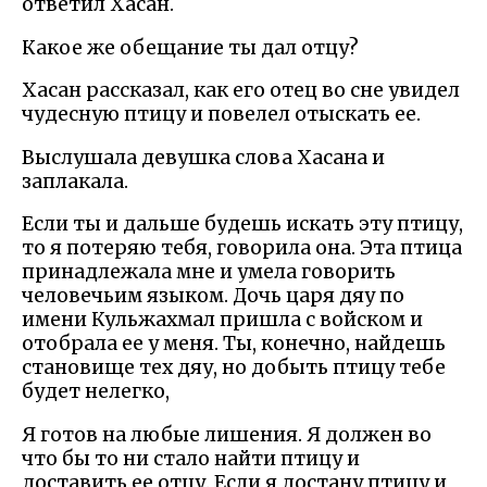
ответил Хасан.
Какое же обещание ты дал отцу?
Хасан рассказал, как его отец во сне увидел
чудесную птицу и повелел отыскать ее.
Выслушала девушка слова Хасана и
заплакала.
Если ты и дальше будешь искать эту птицу,
то я потеряю тебя, говорила она. Эта птица
принадлежала мне и умела говорить
человечьим языком. Дочь царя дяу по
имени Кульжахмал пришла с войском и
отобрала ее у меня. Ты, конечно, найдешь
становище тех дяу, но добыть птицу тебе
будет нелегко,
Я готов на любые лишения. Я должен во
что бы то ни стало найти птицу и
доставить ее отцу. Если я достану птицу и