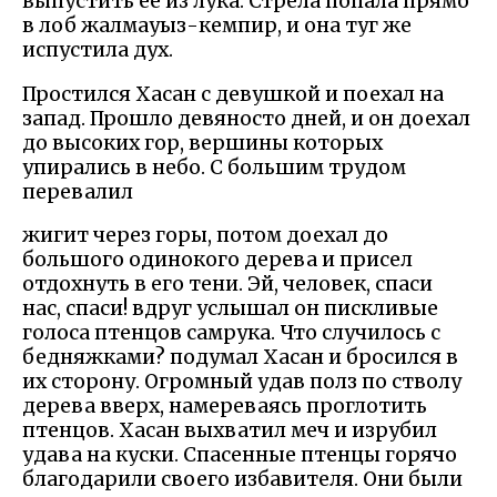
выпустить ее из лука. Стрела попала прямо
в лоб жалмауыз-кемпир, и она туг же
испустила дух.
Простился Хасан с девушкой и поехал на
запад. Прошло девяносто дней, и он доехал
до высоких гор, вершины которых
упирались в небо. С большим трудом
перевалил
жигит через горы, потом доехал до
большого одинокого дерева и присел
отдохнуть в его тени. Эй, человек, спаси
нас, спаси! вдруг услышал он пискливые
голоса птенцов самрука. Что случилось с
бедняжками? подумал Хасан и бросился в
их сторону. Огромный удав полз по стволу
дерева вверх, намереваясь проглотить
птенцов. Хасан выхватил меч и изрубил
удава на куски. Спасенные птенцы горячо
благодарили своего избавителя. Они были