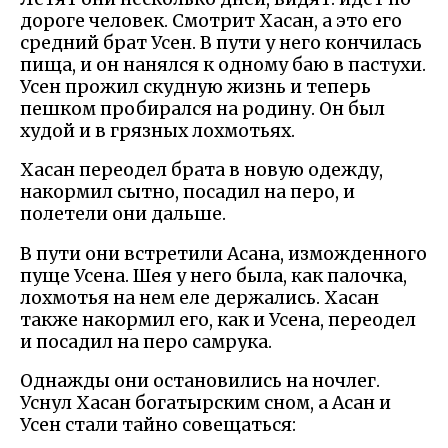
дороге человек. Смотрит Хасан, а это его
средний брат Усен. В пути у него кончилась
пища, и он нанялся к одному баю в пастухи.
Усен прожил скудную жизнь и теперь
пешком пробирался на родину. Он был
худой и в грязных лохмотьях.
Хасан переодел брата в новую одежду,
накормил сытно, посадил на перо, и
полетели они дальше.
В пути они встретили Асана, изможденного
пуще Усена. Шея у него была, как палочка,
лохмотья на нем еле держались. Хасан
также накормил его, как и Усена, переодел
и посадил на перо самрука.
Однажды они остановились на ночлег.
Уснул Хасан богатырским сном, а Асан и
Усен стали тайно совещаться: