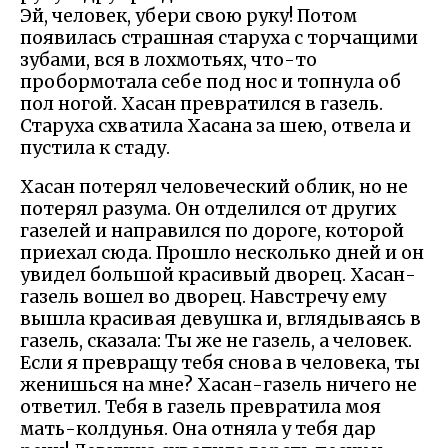
Эй, человек, убери свою руку! Потом
появилась страшная старуха с торчащими
зубами, вся в лохмотьях, что-то
пробормотала себе под нос и топнула об
пол ногой. Хасан превратился в газель.
Старуха схватила Хасана за шею, отвела и
пустила к стаду.
Хасан потерял человеческий облик, но не
потерял разума. Он отделился от других
газелей и направился по дороге, которой
приехал сюда. Прошло несколько дней и он
увидел большой красивый дворец. Хасан-
газель вошел во дворец. Навстречу ему
вышла красивая девушка и, вглядываясь в
газель, сказала: Ты же не газель, а человек.
Если я превращу тебя снова в человека, ты
женишься на мне? Хасан-газель ничего не
ответил. Тебя в газель превратила моя
мать-колдунья. Она отняла у тебя дар