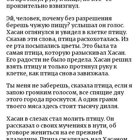
пронзительно взвизгнул.
Эй, человек, почему без разрешения
берешь чужую пищу? услышал он голос.
Хасан оглянулся и увидел в клетке птицу.
Сказав эти слова, птица расхохоталась. Из
ее рта посыпались цветы. Это была та
самая птица, которую разыскивал Хасан.
Его радости не было предела. Хасан решил
взять птицу и только протянул руку к
клетке, как птица снова завизжала.
Ты меня не заберешь, сказала птица, если я
запою громким голосом, все спящие дяу
этого города проснутся. А один грамм
твоего мяса здесь стоит тысячу дилля.
Хасан в слезах стал молить птицу. Он
рассказал о своих мучениях в нути, об
уговоре жениться на ее прежней
владелице. Птица сжалилась над Хасаном.