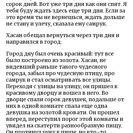
сорок дней. Вот уже три дня как они спят. Я
тебя буду ждать здесь еще три дня. Если за
это время ты не вернешься, ждать дольше
не стану и улечу, сказала ему самрук.
Хасан обещал вернуться через три дня и
направился в город.
Город дяу был очень красивый: тут все
было построено из золота. Хасан, не
видевший раньше такого чудесного
города, забыл про чудесную птицу, про
самрук и стал осматривать все улицы.
Переходя с улицы на улицу, он пришел к
красивому дворцу и вошел в него. Во
дворце спали сорок девушек, подальше от
них в одной комнате спала еще одна
девушка на золотой кровати. Он прошел
вперед, переступил порог этой комнаты и
увидел на скатерти разнообразную пищу.
Он протянул руку к пище, но кто-то