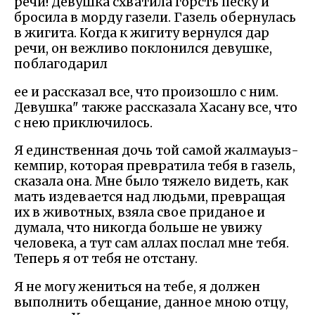
речи! Девушка схватила горсть песку и
бросила в морду газели. Газель обернулась
в жигита. Когда к жигиту вернулся дар
речи, он вежливо поклонился девушке,
поблагодарил
ее и рассказал все, что произошло с ним.
Девушка" также рассказала Хасану все, что
с нею приключилось.
Я единственная дочь той самой жалмауыз-
кемпир, которая превратила тебя в газель,
сказала она. Мне было тяжело видеть, как
мать издевается над людьми, превращая
их в животных, взяла свое приданое и
думала, что никогда больше не увижу
человека, а тут сам аллах послал мне тебя.
Теперь я от тебя не отстану.
Я не могу жениться на тебе, я должен
выполнить обещание, данное мною отцу,