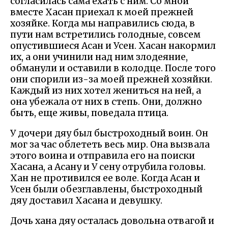
согласилась сама ехать с ним. Со мной
вместе Хасан приехал к моей прежней
хозяйке. Когда мы направились сюда, в
пути нам встретились голодные, совсем
опустившиеся Асан и Усен. Хасан накормил
их, а они учинили над ним злодеяние,
обманули и оставили в колодце. После того
они спорили из-за моей прежней хозяйки.
Каждый из них хотел жениться на ней, а
она убежала от них в степь. Они, должно
быть, еще живы, поведала птица.
У дочери дяу был быстроходный воин. Он
мог за час облететь весь мир. Она вызвала
этого воина и отправила его на поиски
Хасана, а Асану и У сену отрубила головы.
Хан не противился ее воле. Когда Асан и
Усен были обезглавлены, быстроходный
дяу доставил Хасана и девушку.
Дочь хана дяу осталась довольна отвагой и