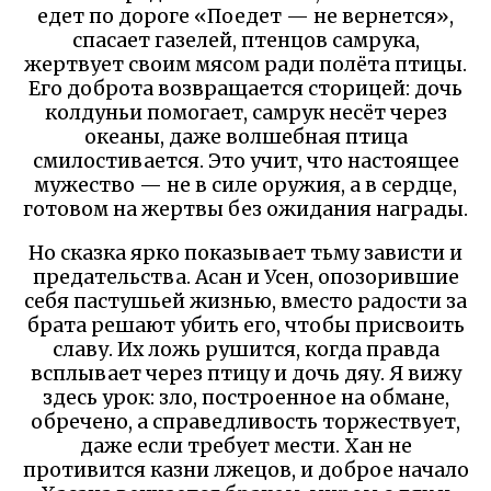
едет по дороге «Поедет — не вернется»,
спасает газелей, птенцов самрука,
жертвует своим мясом ради полёта птицы.
Его доброта возвращается сторицей: дочь
колдуньи помогает, самрук несёт через
океаны, даже волшебная птица
смилостивается. Это учит, что настоящее
мужество — не в силе оружия, а в сердце,
готовом на жертвы без ожидания награды.
Но сказка ярко показывает тьму зависти и
предательства. Асан и Усен, опозорившие
себя пастушьей жизнью, вместо радости за
брата решают убить его, чтобы присвоить
славу. Их ложь рушится, когда правда
всплывает через птицу и дочь дяу. Я вижу
здесь урок: зло, построенное на обмане,
обречено, а справедливость торжествует,
даже если требует мести. Хан не
противится казни лжецов, и доброе начало