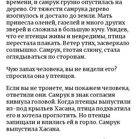
времени, и самрук грузно опустилась на
дерево. От тяжести самрука дерево
изогнулось и достало до земли. Мать
принесла оленей, газелей и много других
зверей и сложила в большую кучу. Увидев,
что ее птенцы живы и невредимы, птица
перестала плакать. Ветер утих, засверкало
солнышко. Самрук, глотая слюну, стала
оглядываться по сторонам.
Чую запах человека, вы не видели его?
спросила она у птенцов.
Если вы не тронете, мы покажем человека,
ответили они. Самрук в знак согласия
кивнула головой. Когда птенцы выпустили
из-под крыльев Хасана, птица подхватила
его и хотела проглотить. Но птенцы
запищали и впились ей в горло. Самрук
выпустила Хасана.