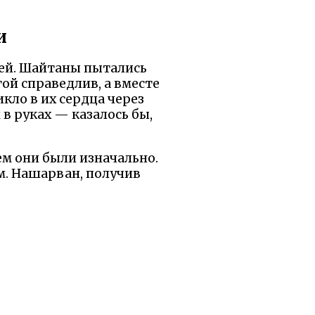
и
ней. Шайтаны пытались
й справедлив, а вместе
кло в их сердца через
 в руках — казалось бы,
ем они были изначально.
м. Нашарван, получив
 качества стали щитом
ьнее злобы.
когда вражда кажется
ге того самого друга, с
разрубает любые чары.