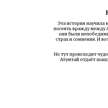
Эта история научила 
посеять вражду между 
они были непобедимы.
страх и сомнения. И во
Но тут происходит чудо
Атумтай отдаёт шашк
смертоносное оружие,
против тьм
Главное чудо не в т
неизбежной, стоит сдел
которым когда-то дел