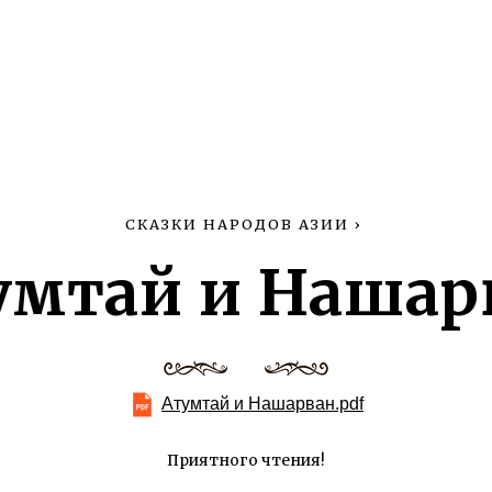
СКАЗКИ НАРОДОВ АЗИИ
›
умтай и Нашар
Атумтай и Нашарван.pdf
Приятного чтения!