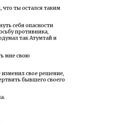
, что ты остался таким
нуть себя опасности
осьбу противника,
одумал так Атумтай и
ть мне свою
е изменил свое решение,
мертвить бывшего своего
а.