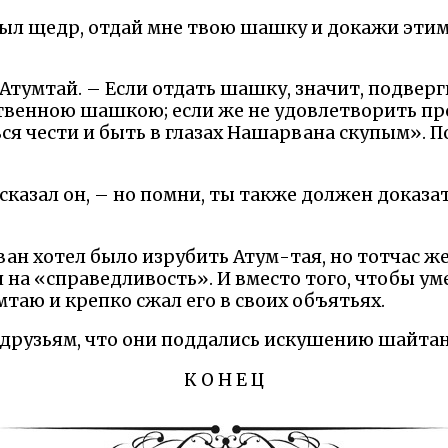
был щедр, отдай мне твою шашку и докажи этим
Атумтай. – Если отдать шашку, значит, подверг
венною шашкою; если же не удовлетворить пр
ся чести и быть в глазах Нашарвана скупым». П
казал он, – но помни, ты также должен доказа
ан хотел было изрубить Атум-тая, но тотчас ж
 на «справедливость». И вместо того, чтобы у
мтаю и крепко сжал его в своих объятьях.
 друзьям, что они поддались искушению шайтан
К О Н Е Ц