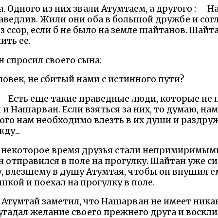
. Одного из них звали Атумтаем, а другого : –
аведлив. Жили они оба в большой дружбе и согл
з ссор, если б не было на земле шайтанов. Шай
ть ее.
спросил своего сына:
еловек, не сбитый нами с истинного пути?
н. – Есть еще такие праведные люди, которые н
и Нашарван. Если взяться за них, то думаю, нам 
ого нам необходимо влезть в их души и раздруж
ду...
ез некоторое время друзья стали непримиримым
отправился в поле на прогулку. Шайтан уже сид
, влезшему в душу Атумтая, чтобы он внушил ем
кой и поехал на прогулку в поле.
 Атумтай заметил, что Нашарван не имеет ника
угадал желание своего прежнего друга и воскли