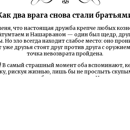
Как два врага снова стали братьям
меня, что настоящая дружба крепче любых коз
Атумтаем и Нашарваном — один был щедр, друго
 Но зло всегда находит слабое место: оно прони
т уже друзья стоят друг против друга с оружием
точка невозврата пройдена.
! В самый страшный момент оба вспоминают, к
у, рискуя жизнью, лишь бы не прослыть скупы
 вместо мести обнимает товарища. Их истинные
ы — щедрость и справедливость оказались сил
ом, что шайтаны проиграли. А в том, что даже 
ать шаг навстречу — и ты увидишь в бывшем вра
ил хлеб у костра. Доверие — это меч, который 