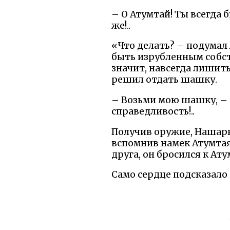
– О Атумтай! Ты всегда 
же!..
«Что делать? – подумал 
быть изрубленным собст
значит, навсегда лишить
решил отдать шашку.
– Возьми мою шашку, – с
справедливость!..
Получив оружие, Нашарв
вспомнив намек Атумтая
друга, он бросился к Ату
Само сердце подсказало