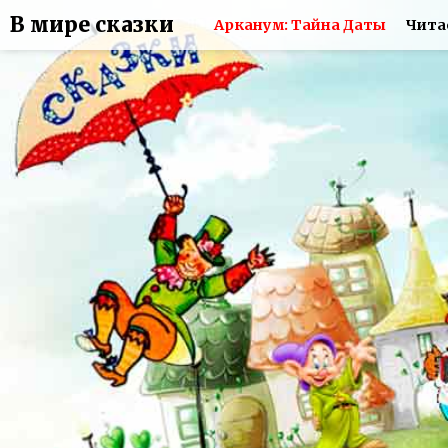
В мире сказки
Арканум: Тайна Даты
Чита