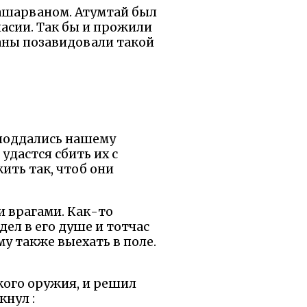
 Нашарваном. Атумтай был
асии. Так бы и прожили
таны позавидовали такой
е поддались нашему
удастся сбить их с
ить так, чтоб они
и врагами. Как-то
ел в его душе и тотчас
у также выехать в поле.
кого оружия, и решил
кнул :