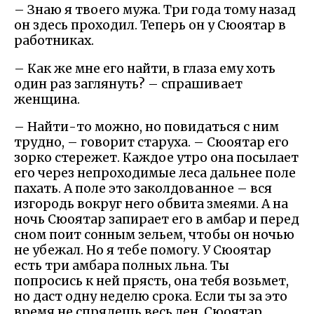
– Знаю я твоего мужа. Три года тому назад
он здесь проходил. Теперь он у Сюоятар в
работниках.
– Как же мне его найти, в глаза ему хоть
один раз заглянуть? – спрашивает
женщина.
– Найти-то можно, но повидаться с ним
трудно, – говорит старуха. – Сюоятар его
зорко стережет. Каждое утро она посылает
его через непроходимые леса дальнее поле
пахать. А поле это заколдованное – вся
изгородь вокруг него обвита змеями. А на
ночь Сюоятар запирает его в амбар и перед
сном поит сонным зельем, чтобы он ночью
не убежал. Но я тебе помогу. У Сюоятар
есть три амбара полных льна. Ты
попросись к ней прясть, она тебя возьмет,
но даст одну неделю срока. Если ты за это
время не спрядешь весь лен, Сюоятар