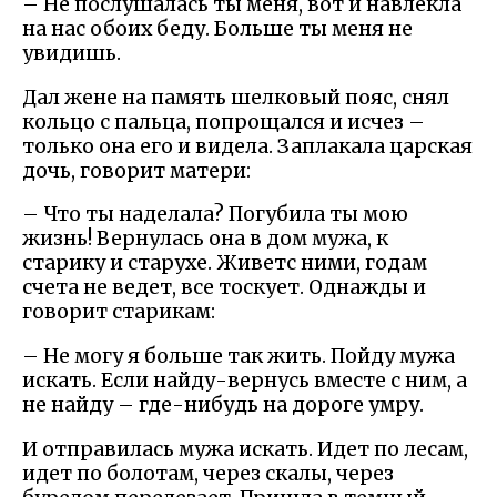
– Не послушалась ты меня, вот и навлекла
на нас обоих беду. Больше ты меня не
увидишь.
Дал жене на память шелковый пояс, снял
кольцо с пальца, попрощался и исчез –
только она его и видела. Заплакала царская
дочь, говорит матери:
– Что ты наделала? Погубила ты мою
жизнь! Вернулась она в дом мужа, к
старику и старухе. Живетс ними, годам
счета не ведет, все тоскует. Однажды и
говорит старикам:
– Не могу я больше так жить. Пойду мужа
искать. Если найду-вернусь вместе с ним, а
не найду – где-нибудь на дороге умру.
И отправилась мужа искать. Идет по лесам,
идет по болотам, через скалы, через