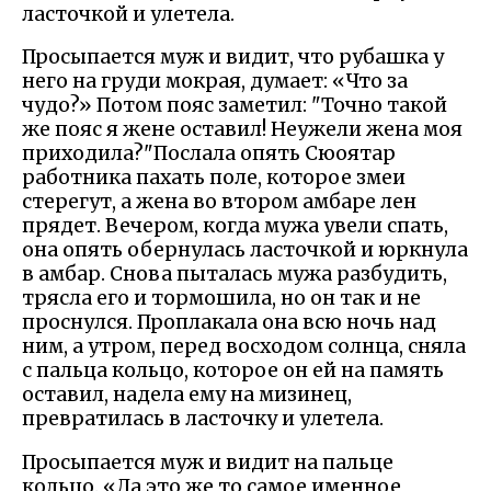
ласточкой и улетела.
Просыпается муж и видит, что рубашка у
него на груди мокрая, думает: «Что за
чудо?» Потом пояс заметил: "Точно такой
же пояс я жене оставил! Неужели жена моя
приходила?"Послала опять Сюоятар
работника пахать поле, которое змеи
стерегут, а жена во втором амбаре лен
прядет. Вечером, когда мужа увели спать,
она опять обернулась ласточкой и юркнула
в амбар. Снова пыталась мужа разбудить,
трясла его и тормошила, но он так и не
проснулся. Проплакала она всю ночь над
ним, а утром, перед восходом солнца, сняла
с пальца кольцо, которое он ей на память
оставил, надела ему на мизинец,
превратилась в ласточку и улетела.
Просыпается муж и видит на пальце
кольцо. «Да это же то самое именное