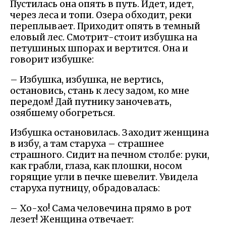
Пустилась она опять в путь. Идет, идет,
через леса и топи. Озера обходит, реки
переплывает. Приходит опять в темный
еловый лес. Смотрит-стоит избушка на
петушиных шпорах и вертится. Она и
говорит избушке:
– Избушка, избушка, не вертись,
остановись, стань к лесу задом, ко мне
передом! Дай путнику заночевать,
озябшему обогреться.
Избушка остановилась. Заходит женщина
в избу, а там старуха – страшнее
страшного. Сидит на печном столбе: руки,
как грабли, глаза, как плошки, носом
горящие угли в печке шевелит. Увидела
старуха путницу, обрадовалась:
– Хо-хо! Сама человечина прямо в рот
лезет! Женщина отвечает: