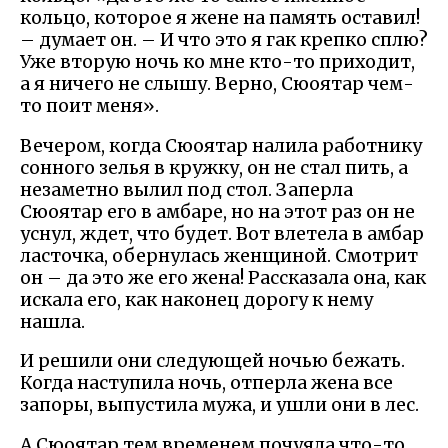
кольцо, которое я жене на память оставил!
– думает он. – И что это я гак крепко сплю?
Уже вторую ночь ко мне кто-то приходит,
а я ничего не слышу. Верно, Сюоятар чем-
то поит меня».
Вечером, когда Сюоятар налила работнику
сонного зелья в кружку, он не стал пить, а
незаметно вылил под стол. Заперла
Сюоятар его в амбаре, но на этот раз он не
уснул, ждет, что будет. Вот влетела в амбар
ласточка, обернулась женщиной. Смотрит
он – да это же его жена! Рассказала она, как
искала его, как наконец дорогу к нему
нашла.
И решили они следующей ночью бежать.
Когда наступила ночь, отперла жена все
запоры, выпустила мужа, и ушли они в лес.
А Сюоятар тем временем почуяла что-то