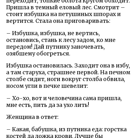
переходит, топкие болота кругом обходит.
Пришла в темный еловый лес. Смотрит –
стоит избушка на петушиных шпорах и
вертится. Стала она приговаривать:
– Избушка, избушка, не вертись,
остановись, стань к лесу задом, ко мне
передом! Дай путнику заночевать,
озябшему обогреться.
Избушка остановилась. Заходит она в избу,
а там старуха, страшнее первой. На печном
столбе сидит, ноги вокруг столба обвила,
носом угли в печке шевелит:
– Хо-хо, вот и человечина сама пришла,
мне есть, пить да за ухо лить!
Женщина в ответ:
– Какая, бабушка, из путника еда: горстка
костей да ложка крови. Лучше бы