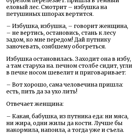
бурелом перелезает. Пришла в темный
еловый лес. Смотрит – избушка на
петушиных шпорах вертится.
– Избушка, избушка, – говорит женщина,
– не вертись, остановись, стань к лесу
задом, ко мне передом! Дай путнику
заночевать, озябшему обогреться.
Избушка остановилась. Заходит она в избу,
а там старуха на. печном столбе сидит, угли
в печке носом шевелит и приговаривает:
– Вот хорошо, сама человечина пришла:
есть, пить да за ухо лить!
Отвечает женщина:
– Какая, бабушка, из путника еда: ни мяса,
ни жира, одни жилы да кости. Лучше бы
накормила, напоила, а тогда уже и съела.