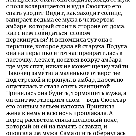
с поля возвращается и куда Сюоятар его
спать уводит, Видит, как заходит солнце,
запирает ведьма ее мужа в четвертом
амбаре, который стоит в стороне от дома.
Как с ним повидаться, словом
перекинуться? И вспомнила тут она о
перышке, которое дала ей старуха. Подула
она на перышко и тотчас превратилась в
ласточку. Летает, носится вокруг амбара,
где муж спит, никак не может щелку найти.
Наконец заметила маленькое отверстие
под стрехой и юркнула в амбар, на землю
опустилась и стала опять женщиной.
Принялась она будить, тормошить мужа, а
он спит мертвецким сном – ведь Сюоятар
его сонным зельем напоила. Приникла
жена к нему и всю ночь проплакала. А
перед рассветом сняла шелковый пояс,
который он ей на память оставил, и
опоясала им мужа. Сама опять обернулась