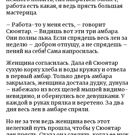
работа есть какая, я ведь прясть большая
мастерица.
– Работа-то у меня есть, – говорит
Сюоятар. – Видишь вот эти три амбара.
Они полны льна. Если спрядешь весь лен за
неделю – добром отпущу, а не спрядешь –
пеняй на себя! Сама напросилась.
Женщина согласилась. Дала ей Сюоятар
сухую корку хлеба и воды кружку и отвела
в первый амбар. Только дверь амбара
закрылась, женщина достала дудку, дунула
– набежало из всех щелей мышей видимо-
невидимо, и обернулись все девушками. У
каждой в руках прялка и веретено. За два
дня весь лен в амбаре спряли.
Но не за тем ведь женщина весь этот
нелегкий путь прошла, чтобы у Сюоятар
лен прясть. Стала она следить, когда ее муж