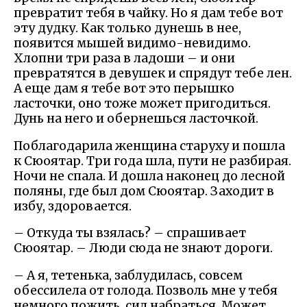
превратит тебя в чайку. Но я дам тебе вот
эту дудку. Как только дунешь в нее,
появится мышей видимо-невидимо.
Хлопни три раза в ладоши – и они
превратятся в девушек и спрядут тебе лен.
А еще дам я тебе вот это перышко
ласточки, оно тоже может пригодиться.
Дунь на него и обернешься ласточкой.
Поблагодарила женщина старуху и пошла
к Сюоятар. Три года шла, пути не разбирая.
Ночи не спала. И дошла наконец до лесной
поляны, где был дом Сюоятар. Заходит в
избу, здоровается.
– Откуда ты взялась? – спрашивает
Сюоятар. – Люди сюда не знают дороги.
– А я, тетенька, заблудилась, совсем
обессилела от голода. Позволь мне у тебя
немного пожить, сил набраться. Может,