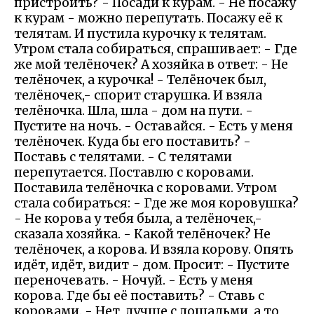
пристроить? - Посади к курам. - Не посажу
к курам - можно перепутать. Посажу её к
телятам. И пустила курочку к телятам.
Утром стала собираться, спрашивает: - Где
же мой телёночек? А хозяйка в ответ: - Не
телёночек, а курочка! - Телёночек был,
телёночек,- спорит старушка. И взяла
телёночка. Шла, шла - дом на пути. -
Пустите на ночь. - Оставайся. - Есть у меня
телёночек. Куда бы его поставить? -
Поставь с телятами. - С телятами
перепутается. Поставлю с коровами.
Поставила телёночка с коровами. Утром
стала собираться: - Где же моя коровушка?
- Не корова у тебя была, а телёночек,-
сказала хозяйка. - Какой телёночек? Не
телёночек, а корова. И взяла корову. Опять
идёт, идёт, видит - дом. Просит: - Пустите
переночевать. - Ночуй. - Есть у меня
корова. Где бы её поставить? - Ставь с
коровами. - Нет, лучше с лошадьми, а то