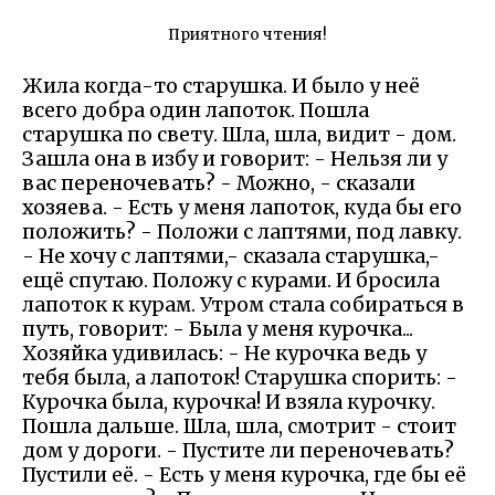
Приятного чтения!
Жила когда-то старушка. И было у неё
всего добра один лапоток. Пошла
старушка по свету. Шла, шла, видит - дом.
Зашла она в избу и говорит: - Нельзя ли у
вас переночевать? - Можно, - сказали
хозяева. - Есть у меня лапоток, куда бы его
положить? - Положи с лаптями, под лавку.
- Не хочу с лаптями,- сказала старушка,-
ещё спутаю. Положу с курами. И бросила
лапоток к курам. Утром стала собираться в
путь, говорит: - Была у меня курочка...
Хозяйка удивилась: - Не курочка ведь у
тебя была, а лапоток! Старушка спорить: -
Курочка была, курочка! И взяла курочку.
Пошла дальше. Шла, шла, смотрит - стоит
дом у дороги. - Пустите ли переночевать?
Пустили её. - Есть у меня курочка, где бы её