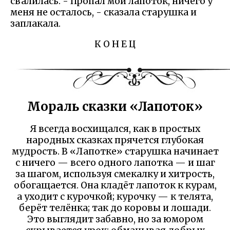
свалилась. - Пропал мой лапоток, ничего у
меня не осталось, - сказала старушка и
заплакала.
К О Н Е Ц
Мораль сказки «Лапоток»
Я всегда восхищался, как в простых
народных сказках прячется глубокая
мудрость. В «Лапотке» старушка начинает
с ничего — всего одного лапотка — и шаг
за шагом, используя смекалку и хитрость,
обогащается. Она кладёт лапоток к курам,
а уходит с курочкой; курочку — к телята,
берёт телёнка; так до коровы и лошади.
Это выглядит забавно, но за юмором