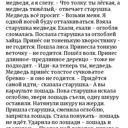
медведя, а я слезу. - Что толку: ты лёгкая, а
медведь тяжёлый,- отвечает старушка.
Медведь всё просит: - Возьми меня. Я
одной ногой буду отталкиваться. Взяла
старушка медведя. Ехали, ехали - оглобля
сломалась. Послала старушка за оглоблей
зайца. Принёс он тоненькую хворостинку -
не годится. Пошла лиса. Принесла тонкую
веточку - не годится. Пошёл волк. Принес
длинное-предлинное деревцо - тоже не
подходит. - Иди-ка теперь ты, медведь.
Медведь принёс толстое сучковатое
бревно - и оно не годится. - Придётся
самой идти,- сказала старушка.- А вы
караульте лошадь. Пока старушка искала
оглоблю, звери лошадь съели, одну шкуру
оставили. Натянули шкуру на жерди.
Пришла старушка, сменила оглоблю,
запрягла лошадь. Стала понукать- лошадь
не идёт. Ударила по лошади - лошадь и