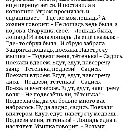
ещё перепутается. И поставила в
конюшню. Утром проснулась и
спрашивает: - Где же моя лошадь? А
хозяин говорит: - Не лошадь ведь была, а
корова. Старушка своё: - Лошадь была,
лошадь! И взяла лошадь. Да ещё сказала: -
Где-то сбруя была... И сбрую забрала.
Запрягла лошадь, поехала. Навстречу
мышка: - Подвези меня, тётенька! - Садись.
Поехали вдвоём. Едут, едут, навстречу
заяц: - Тётенька, подвези! - Садись. -
Поехали втроём. Едут, едут, навстречу
лиса. - Подвези, тётенька! - Садись.
Поехали вчетвером. Едут, едут, навстречу
волк: - Не подвезёшь ли, тётенька? -
Подвезла бы, да уж больно много вас
набралось. Ну да ладно, садись. Поехали
впятером. Едут, едут, навстречу медведь. -
Подвези меня, тётенька! - Лошадь едва и
нас тянет. Мышка говорит: - Возьми