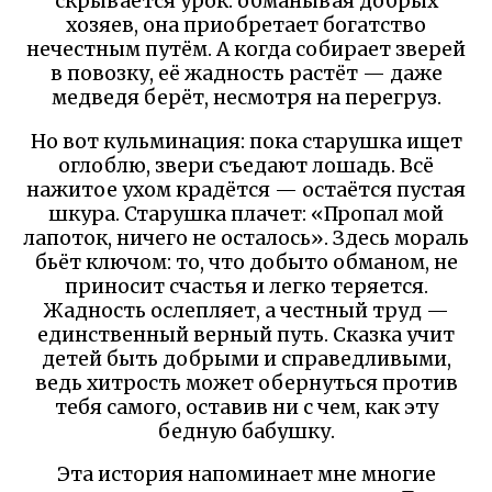
скрывается урок: обманывая добрых
хозяев, она приобретает богатство
нечестным путём. А когда собирает зверей
в повозку, её жадность растёт — даже
медведя берёт, несмотря на перегруз.
Но вот кульминация: пока старушка ищет
оглоблю, звери съедают лошадь. Всё
нажитое ухом крадётся — остаётся пустая
шкура. Старушка плачет: «Пропал мой
лапоток, ничего не осталось». Здесь мораль
бьёт ключом: то, что добыто обманом, не
приносит счастья и легко теряется.
Жадность ослепляет, а честный труд —
единственный верный путь. Сказка учит
детей быть добрыми и справедливыми,
ведь хитрость может обернуться против
тебя самого, оставив ни с чем, как эту
бедную бабушку.
Эта история напоминает мне многие