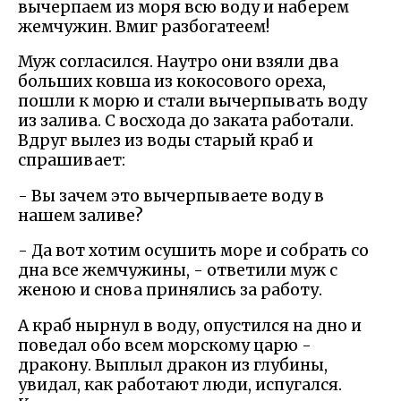
вычерпаем из моря всю воду и наберем
жемчужин. Вмиг разбогатеем!
Муж согласился. Наутро они взяли два
больших ковша из кокосового ореха,
пошли к морю и стали вычерпывать воду
из залива. С восхода до заката работали.
Вдруг вылез из воды старый краб и
спрашивает:
- Вы зачем это вычерпываете воду в
нашем заливе?
- Да вот хотим осушить море и собрать со
дна все жемчужины, - ответили муж с
женою и снова принялись за работу.
А краб нырнул в воду, опустился на дно и
поведал обо всем морскому царю -
дракону. Выплыл дракон из глубины,
увидал, как работают люди, испугался.