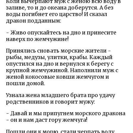
Коли вычерпают муж с женою всю воду в
заливе, то и до океана доберутся. А без
воды погибнет его царство! И сказал
дракон подданным:
- Живо опускайтесь на дно и принесите
наверх по жемчужине!
Принялись сновать морские жители -
рыбы, медузы, улитки, крабы. Каждый
опустился на дно и вернулся к берегу с
крупной жемчужиной. Наполнили муж с
женой кокосовые ковши жемчугом и
пошли домой.
Узнала жена младшего брата про удачу
родственников и говорит мужу:
- Давай и мы припугнем морского дракона
- он и нам даст гору жемчуга!
Пошли они к морю, стали черпать воду