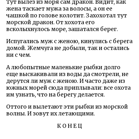
Тут вылез из моря сам дракон. Видит, как
жена таскает мужа за волосы, а он ее
чашкой по голове колотит. Захохотал тут
морской дракон. От хохота его
всколыхнулось море, зашатался берег.
Испугались муж с женою, кинулись с берега
домой. Жемчуга не добыли, так и остались
ни с чем.
А любопытные маленькие рыбки долго
еще выскакивали из воды да смотрели, не
дерутся ли муж с женою. И часто даже из
южных морей сюда приплывали: все охота
им узнать, что на берегу делается.
Оттого и вылетают эти рыбки из морской
волны. И зовут их летающими.
К О Н Е Ц