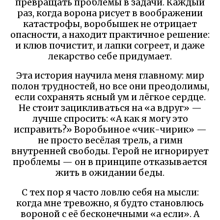
превращать проблемы в задачи. Каждый
раз, когда ворона рисует в воображении
катастрофы, воробышек не отрицает
опасности, а находит практичное решение:
и клюв почистит, и лапки согреет, и даже
лекарство себе придумает.
Эта история научила меня главному: мир
полон трудностей, но все они преодолимы,
если сохранять ясный ум и лёгкое сердце.
Не стоит зацикливаться на «а вдруг» —
лучше спросить: «А как я могу это
исправить?» Воробьиное «чик-чирик» —
не просто весёлая трель, а гимн
внутренней свободы. Герой не игнорирует
проблемы — он в принципе отказывается
жить в ожидании беды.
С тех пор я часто ловлю себя на мысли:
когда мне тревожно, я будто становлюсь
вороной с её бесконечными «а если». А