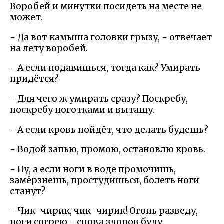
Воробей и минутки посидеть на месте не
может.
- Да вот камыша головки грызу, - отвечает
на лету воробей.
- А если подавишься, тогда как? Умирать
придётся?
- Для чего ж умирать сразу? Поскребу,
поскребу ноготками и вытащу.
- А если кровь пойдёт, что делать будешь?
- Водой запью, промою, остановлю кровь.
- Ну, а если ноги в воде промочишь,
замёрзнешь, простудишься, болеть ноги
станут?
- Чик-чирик, чик-чирик! Огонь разведу,
ноги согрею - снова здоров буду.