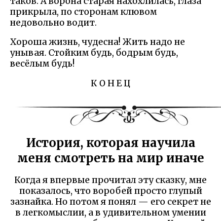
таков. А ворона старая нахохлилась, глаза
прикрыла, по сторонам клювом
недовольно водит.
Хороша жизнь, чудесна! Жить надо не
унывая. Стойким будь, бодрым будь,
весёлым будь!
К О Н Е Ц
История, которая научила
меня смотреть на мир иначе
Когда я впервые прочитал эту сказку, мне
показалось, что воробей просто глупый
зазнайка. Но потом я понял — его секрет не
в легкомыслии, а в удивительном умении