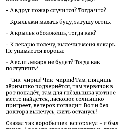
- А вдруг пожар случится? Тогда что?
- Крыльями махать буду, затушу огонь.
- А крылья обожжёшь, тогда как?
- К лекарю полечу, вылечит меня лекарь.
Не унимается ворона:
- А если лекаря не будет? Тогда как
поступишь?
- Чик-чирик! Чик-чирик! Там, глядишь,
зёрнышко подвернётся, там червячок в
рот попадёт, там для гнёздышка уютное
место найдётся, ласковое солнышко
пригреет, ветерок погладит. Вот и без
доктора вылечусь, жить останусь!
Сказал так воробышек, вспорхнул - и был