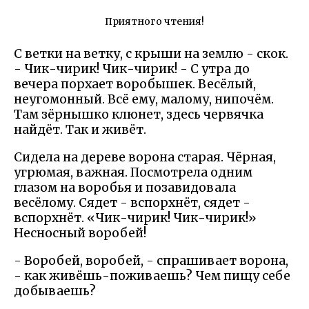
Приятного чтения!
С ветки на ветку, с крыши на землю - скок.
- Чик-чирик! Чик-чирик! - С утра до
вечера порхает воробышек. Весёлый,
неугомонный. Всё ему, малому, нипочём.
Там зёрнышко клюнет, здесь червячка
найдёт. Так и живёт.
Сидела на дереве ворона старая. Чёрная,
угрюмая, важная. Посмотрела одним
глазом на воробья и позавидовала
весёлому. Сядет - вспорхнёт, сядет -
вспорхнёт. «Чик-чирик! Чик-чирик!»
Несносный воробей!
- Воробей, воробей, - спрашивает ворона,
- как живёшь-поживаешь? Чем пищу себе
добываешь?