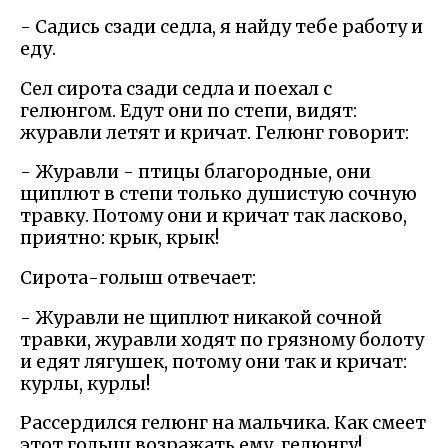
- Садись сзади седла, я найду тебе работу и
еду.
Сел сирота сзади седла и поехал с
гелюнгом. Едут они по степи, видят:
журавли летят и кричат. Гелюнг говорит:
- Журавли - птицы благородные, они
щиплют в степи только душистую сочную
травку. Потому они и кричат так ласково,
приятно: крык, крык!
Сирота-голыш отвечает:
- Журавли не щиплют никакой сочной
травки, журавли ходят по грязному болоту
и едят лягушек, потому они так и кричат:
курлы, курлы!
Рассердился гелюнг на мальчика. Как смеет
этот голыш возражать ему, гелюнгу!