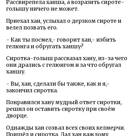
Рассвирепела ханша, а возразить сироте-
голышу ничего не может.
Приехал хан, услыхал о дерзком сироте и
велел позвать его.
- Как ты посмел,- говорит хан,- избить
гелюнга и обругать ханшу?
Сиротка-голыш рассказал хану, из-за чего
они дрались с гелюнгом и за что обругал
ханшу.
- Вы, хан, сделали бы также, как и я,-
закончил сиротка.
Понравился хану мудрый ответ сиротки,
решил он оставить сиротку при своём
дворце.
Однажды хан созвал всех своих келмерчи.
Пришёл и сиротка. Дал хан каждому