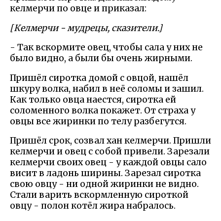
келмерчи по овце и приказал:
[Келмерчи - мудрецы, сказители.]
- Так вскормите овец, чтобы сала у них не
было видно, а были бы очень жирными.
Пришёл сиротка домой с овцой, нашёл
шкуру волка, набил в неё соломы и зашил.
Как только овца наестся, сиротка ей
соломенного волка покажет. От страха у
овцы все жиринки по телу разбегутся.
Пришёл срок, созвал хан келмерчи. Пришли
келмерчи и овец с собой привели. Зарезали
келмерчи своих овец - у каждой овцы сало
висит в ладонь ширины. Зарезал сиротка
свою овцу - ни одной жиринки не видно.
Стали варить вскормленную сироткой
овцу - полон котёл жира набралось.