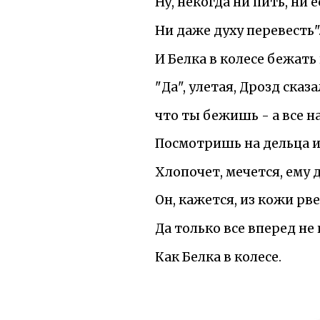
Ну, некогда ни пить, ни е
Ни даже духу перевесть"
И Белка в колесе бежать
"Да", улетая, Дрозд сказа
что ты бежишь - а все на
Посмотришь на дельца и
Хлопочет, мечется, ему д
Он, кажется, из кожи рве
Да только все вперед не 
Как Белка в колесе.