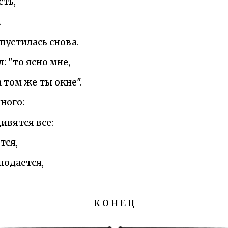
сть,
.
 пустилась снова.
л: "то ясно мне,
 том же ты окне".
ного:
ивятся все:
тся,
подается,
К О Н Е Ц