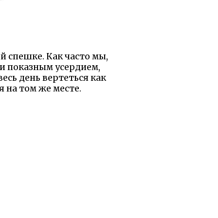
й спешке. Как часто мы,
и показным усердием,
есь день вертеться как
 на том же месте.
Он напоминает нам о том,
ающий мир. Хорошо быть
ать себя: каков смысл
м целям?
ы были бы рады, если
равилось.