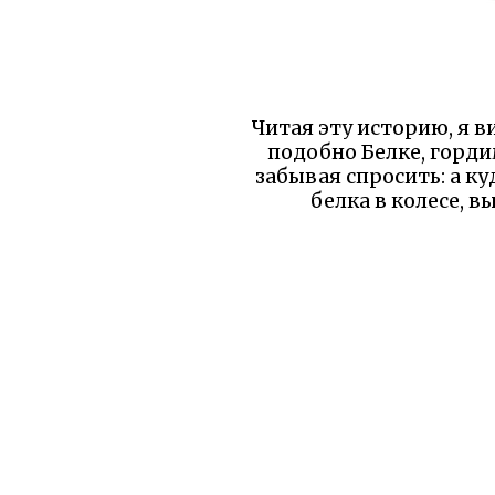
Читая эту историю, я в
подобно Белке, горд
забывая спросить: а к
белка в колесе, 
Дрозд в этой истории - 
что настоящая работа 
занятыми, но ещё важ
наших д
Уважаемый читатель!
бы вы уд