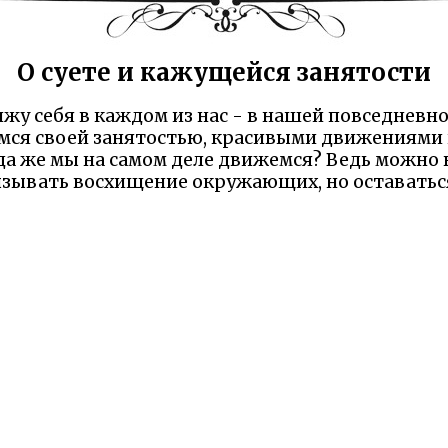
О суете и кажущейся занятости
ижу себя в каждом из нас - в нашей повседневно
имся своей занятостью, красивыми движениями 
уда же мы на самом деле движемся? Ведь можно в
вызывать восхищение окружающих, но оставаться
голос мудрости, который стоит прислушаться. 
должна вести к результату, меняющему окруж
нее хотя бы иногда останавливаться и спрашив
ействий и приближают ли они нас к настоящи
 Надеемся Вам понравилась сказка и наш сайт. М
елили минутку и рассказали что именно вам пон