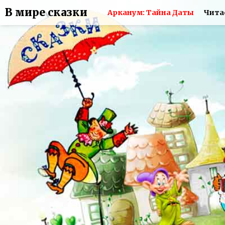
В мире сказки
Арканум: Тайна Даты
Чита