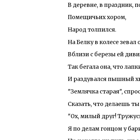
В деревне, в праздник, 
Помещичьих хором,
Народ толпился.
На Белку в колесе зевал 
Вблизи с березы ей диви
Так бегала она, что лап
И раздувался пышный хв
"Землячка старая", спрос
Сказать, что делаешь ты 
"Ох, милый друг! Тружусь
Я по делам гонцом у бар