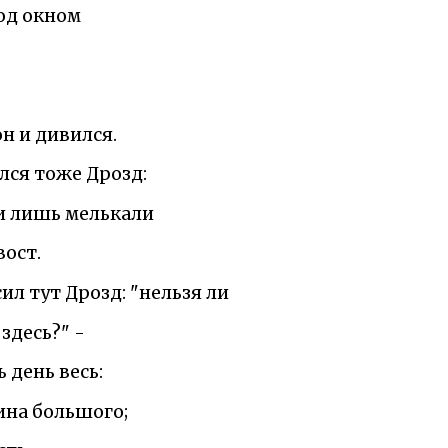
под окном
он и дивился.
лся тоже Дрозд:
ки лишь мелькали
ост.
ил тут Дрозд: "нельзя ли
здесь?" -
 день весь:
ина большого;