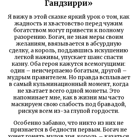
Гандзирри»
Я вижу в этой сказке яркий урок о том, как
жадность и хвастовство перед чужим
богатством могут привести к полному
разорению. Богач, не зная меры своим
желаниям, ввязывается в абсурдную
сделку, а король, поддавшись искушению
легкой наживы, упускает шанс спасти
казну. Оба героя кажутся всемогущими:
один – неисчерпаемо богатым, другой –
мудрым правителем. Но правда всплывает
в самый кульминационный момент, когда
не хватает всего одной монеты. Это
напоминает мне, как в жизни мы часто
маскируем свою слабость под бравадой,
рискуя всем из-за глупой гордости.
Особенно забавно, что никто из них не
признается в бедности первым. Богач не
хочет гонять мулов зря, король – казаться