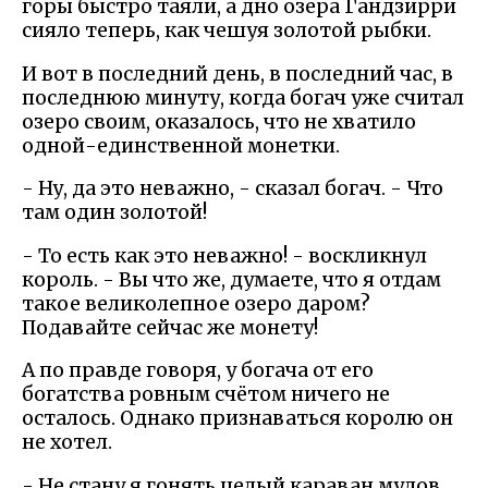
горы быстро таяли, а дно озера Гандзирри
сияло теперь, как чешуя золотой рыбки.
И вот в последний день, в последний час, в
последнюю минуту, когда богач уже считал
озеро своим, оказалось, что не хватило
одной-единственной монетки.
- Ну, да это неважно, - сказал богач. - Что
там один золотой!
- То есть как это неважно! - воскликнул
король. - Вы что же, думаете, что я отдам
такое великолепное озеро даром?
Подавайте сейчас же монету!
А по правде говоря, у богача от его
богатства ровным счётом ничего не
осталось. Однако признаваться королю он
не хотел.
- Не стану я гонять целый караван мулов